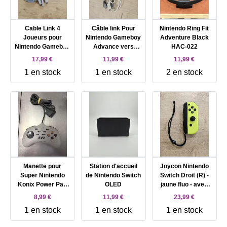
Cable Link 4
Câble link Pour
Nintendo Ring Fit
Joueurs pour
Nintendo Gameboy
Adventure Black
Nintendo Gameboy
Advance vers
HAC-022
Advance
Gameboy Color
17,99 €
11,99 €
11,99 €
1 en stock
1 en stock
2 en stock
Manette pour
Station d'accueil
Joycon Nintendo
Super Nintendo
de Nintendo Switch
Switch Droit (R) -
Konix Power Pad
OLED
jaune fluo - avec
SNES turbo
dragonne -
8,99 €
11,99 €
23,99 €
manette switch
1 en stock
1 en stock
1 en stock