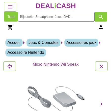
DEAL
i
CASH
Tout
Accueil
Jeux & Consoles
Accessoires jeux
Accessoire Nintendo
Micro Nintendo Wii Speak