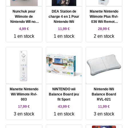
Nunchuk pour
DEA Station de
Manette Nintendo
Wiimote de
charge 4 en 1 Pour
Wiimote Plus Rvl-
Nintendo WII non
Nintendo Wii
036 Wii Remote
officiel - bleu
Plus Noir
4,99 €
11,99 €
28,99 €
1 en stock
1 en stock
2 en stock
Manette Nintendo
NINTENDO wii
Nintendo Wii
Wii Wiimote Rvl-
Balance Board jeu
Balance Board
003
fit Sport
RVL-021
17,99 €
43,99 €
11,99 €
3 en stock
1 en stock
3 en stock