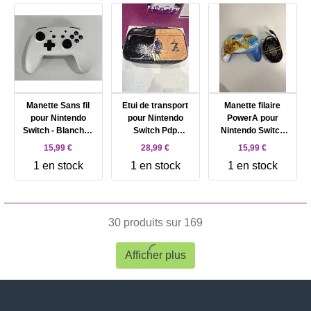
Manette Sans fil
Etui de transport
Manette filaire
pour Nintendo
pour Nintendo
PowerA pour
Switch - Blanche -
Switch Pdp
Nintendo Switch
RGB - SP02
Commuter Zelda
Pikachu Charge
15,99 €
28,99 €
15,99 €
Bleu et Jaune
1 en stock
1 en stock
1 en stock
30 produits sur 169
Afficher plus