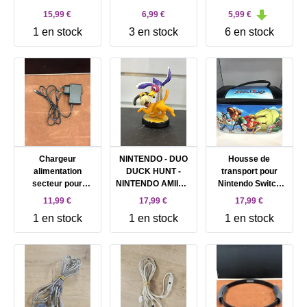
MOTION PLUS
15,99 €
6,99 €
5,99 €
RVL-026
1 en stock
3 en stock
6 en stock
Chargeur
NINTENDO - DUO
Housse de
alimentation
DUCK HUNT -
transport pour
secteur pour
NINTENDO AMIIBO
Nintendo Switch
Nintendo
DUO DUCK HUNT -
OnePeace
11,99 €
17,99 €
17,99 €
SuperNes (Snes -
SUPER SMASH
1 en stock
1 en stock
1 en stock
Super Nintendo)
BROS.
COLLECTION -
PERSONNAGE DE
JEU VIDéO
SUPPLéMENTAIRE
- VIOLET, JAUNE