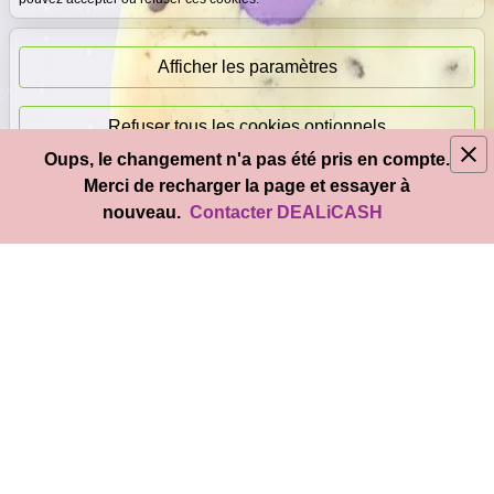
Paiement
immédiat
Afficher les paramètres
Refuser tous les cookies optionnels
Oups, le changement n'a pas été pris en compte.
© 2026
DEAL
i
CASH
- Tous droits réservés
Merci de recharger la page et essayer à
Accepter tous les cookies
nouveau.
Contacter DEALiCASH