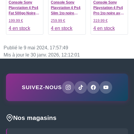
Console Sony
Console Sony
Console Sony
Playstation 4 Ps4
Playstation 4 Ps4
Playstation 4 Ps4
Fat 500go Noire
Slim 1to noire
Pro 1to noire avec
avec une manette
avec une manette
une manette
199.99 €
259.99 €
319.99 €
4 en stock
4 en stock
4 en stock
Publié le 9 mai 2024, 17:57:49
Mis à jour le 30 janv. 2026, 12:12:01
SUIVEZ-NOUS
Nos magasins