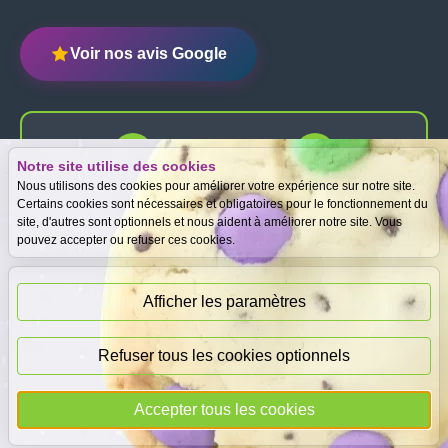
Voir nos avis Google
Notre site utilise des cookies
Expertise
Meilleurs prix
Nous utilisons des cookies pour améliorer votre expérience sur notre site.
gratuite
garantis
Certains cookies sont nécessaires et obligatoires pour le fonctionnement du
site, d'autres sont optionnels et nous aident à améliorer notre site. Vous
pouvez accepter ou refuser ces cookies.
Paiement
immédiat
Afficher les paramètres
Refuser tous les cookies optionnels
© 2026
DEAL
i
CASH
- Tous droits réservés
Accepter tous les cookies