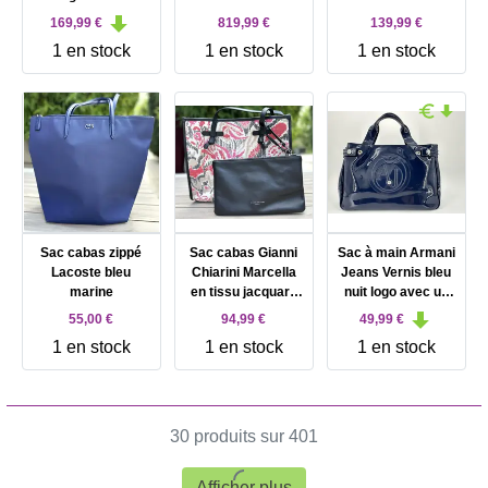
Dior en toile
noir avec pompon
vert avec logo BB
169,99 €
819,99 €
139,99 €
jacquard beige et
et finitions
argenté vieilli taille
1 en stock
1 en stock
1 en stock
cuir bleu marine
argentées
70
Sac cabas zippé
Sac cabas Gianni
Sac à main Armani
Lacoste bleu
Chiarini Marcella
Jeans Vernis bleu
marine
en tissu jacquard
nuit logo avec un
et et cuir avec
strass incrusté
55,00 €
94,99 €
49,99 €
pochette en cuir
1 en stock
1 en stock
1 en stock
30 produits sur 401
Afficher plus