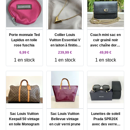
Porte monnaie Ted
Collier Louis
Coach mini sac en
Lapidus en toile
Vuitton Essential V
cuir grainé noir
rose fuschia
en laiton à finition
avec chaîne dorée
dorée
amovible
6,99 €
239,99 €
49,99 €
1 en stock
1 en stock
1 en stock
Sac Louis Vuitton
Sac Louis Vuitton
Lunettes de soleil
Keepall 50 vintage
Bellevue vintage
Prada SPR20X
en toile Monogram
en cuir verni prune
avec des verres
noirs