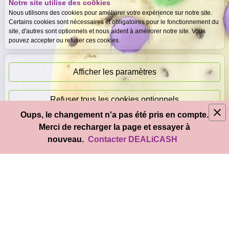
Notre site utilise des cookies
Expertise
Meilleurs prix
Nous utilisons des cookies pour améliorer votre expérience sur notre site.
gratuite
garantis
Certains cookies sont nécessaires et obligatoires pour le fonctionnement du
site, d'autres sont optionnels et nous aident à améliorer notre site. Vous
pouvez accepter ou refuser ces cookies.
Paiement
immédiat
Afficher les paramètres
Refuser tous les cookies optionnels
Oups, le changement n'a pas été pris en compte.
© 2026
DEAL
i
CASH
- Tous droits réservés
Merci de recharger la page et essayer à
Accepter tous les cookies
nouveau.
Contacter DEALiCASH