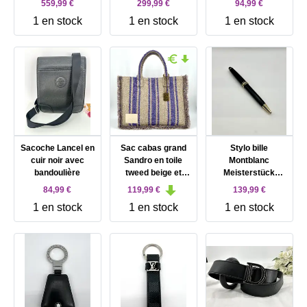
559,99 €
299,99 €
94,99 €
1 en stock
1 en stock
1 en stock
Sacoche Lancel en
Sac cabas grand
Stylo bille
cuir noir avec
Sandro en toile
Montblanc
bandoulière
tweed beige et
Meisterstück
violet
classique noir et
84,99 €
119,99 €
139,99 €
doré
1 en stock
1 en stock
1 en stock