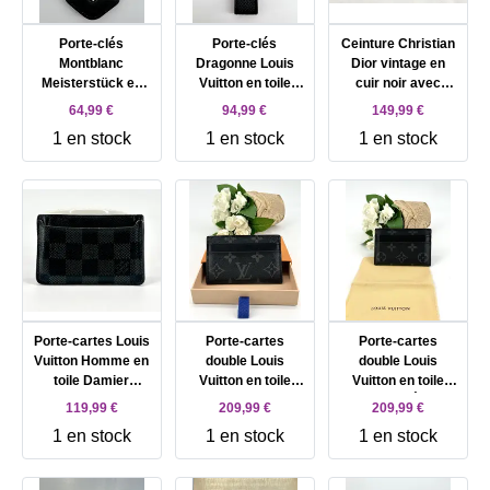
Porte-clés
Porte-clés
Ceinture Christian
Montblanc
Dragonne Louis
Dior vintage en
Meisterstück en
Vuitton en toile
cuir noir avec
cuir noir et métal
Damier Graphite et
boucle logo D
64,99 €
94,99 €
149,99 €
argenté
finition argenté
argenté habillée de
1 en stock
1 en stock
1 en stock
cuir, taille 85
Porte-cartes Louis
Porte-cartes
Porte-cartes
Vuitton Homme en
double Louis
double Louis
toile Damier
Vuitton en toile
Vuitton en toile
Graphite
monogram et cuir
Monogram Éclipse
119,99 €
209,99 €
209,99 €
noir
et cuir noir
1 en stock
1 en stock
1 en stock