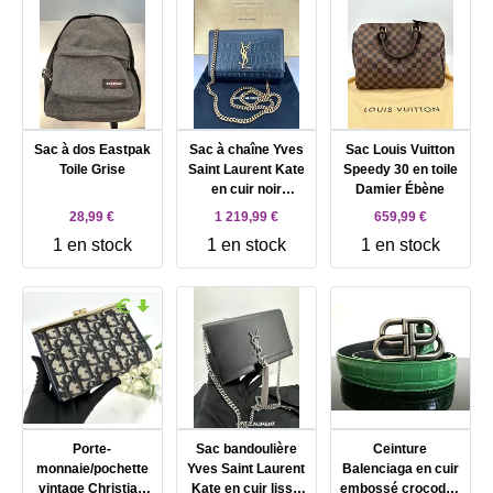
Sac à dos Eastpak
Sac à chaîne Yves
Sac Louis Vuitton
Toile Grise
Saint Laurent Kate
Speedy 30 en toile
en cuir noir
Damier Ébène
embossé
28,99 €
1 219,99 €
659,99 €
crocodile, édition
1 en stock
1 en stock
1 en stock
spéciale Noël 2023
Porte-
Sac bandoulière
Ceinture
monnaie/pochette
Yves Saint Laurent
Balenciaga en cuir
vintage Christian
Kate en cuir lisse
embossé crocodile