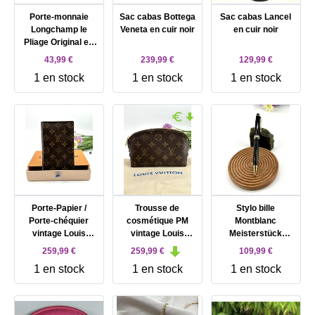
Porte-monnaie
Sac cabas Bottega
Sac cabas Lancel
Longchamp le
Veneta en cuir noir
en cuir noir
Pliage Original en
toile Noir
43,99 €
239,99 €
129,99 €
1 en stock
1 en stock
1 en stock
Porte-Papier /
Trousse de
Stylo bille
Porte-chéquier
cosmétique PM
Montblanc
vintage Louis
vintage Louis
Meisterstück
Vuitton en toile
Vuitton en toile
classique noir et
259,99 €
259,99 €
109,99 €
Monogram
Monogram
doré
1 en stock
1 en stock
1 en stock