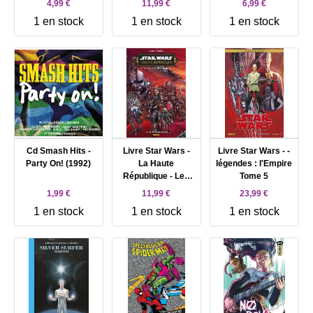
4,99 €
11,99 €
6,99 €
1 en stock
1 en stock
1 en stock
Cd Smash Hits -
Livre Star Wars -
Livre Star Wars - -
Party On! (1992)
La Haute
légendes : l'Empire
République - Les
Tome 5
aventures - Phase
1,99 €
11,99 €
23,99 €
III Tome 05 : La fin
1 en stock
1 en stock
1 en stock
de la guerre