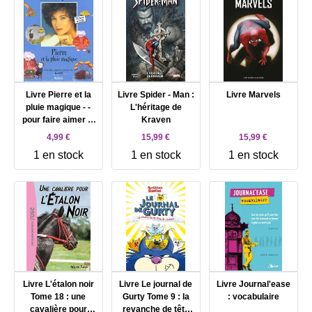
Livre Pierre et la
Livre Spider - Man :
Livre Marvels
pluie magique - -
L'héritage de
pour faire aimer la
Kraven
musique de ravel
4,99 €
15,99 €
15,99 €
1 en stock
1 en stock
1 en stock
Livre L'étalon noir
Livre Le journal de
Livre Journal'ease
Tome 18 : une
Gurty Tome 9 : la
: vocabulaire
cavalière pour
revanche de tête