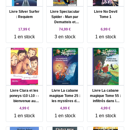
Livre Silver Surfer
Livre Spectacular
Livre No Devil
: Requiem
Spider - Man par
Tome 1
Dematteis et
Buscema
17,99 €
74,99 €
6,99 €
1 en stock
3 en stock
1 en stock
Livre Clara et les
Livre La cabane
Livre La cabane
poneys t10 t.10 - -
magique Tome 25 :
magique Tome 55 :
bienvenue au
les mystères du
infiltrés dans la
poney - club
château hanté
Cité secrète
4,99 €
4,99 €
4,99 €
1 en stock
1 en stock
1 en stock