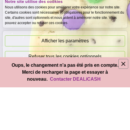
Notre site utilise des cookies
Expertise
Meilleurs prix
Nous utilisons des cookies pour améliorer votre expérience sur notre site.
gratuite
garantis
Certains cookies sont nécessaires et obligatoires pour le fonctionnement du
site, d'autres sont optionnels et nous aident à améliorer notre site. Vous
pouvez accepter ou refuser ces cookies.
Paiement
immédiat
Afficher les paramètres
Refuser tous les cookies optionnels
Oups, le changement n'a pas été pris en compte.
© 2026
DEAL
i
CASH
- Tous droits réservés
Merci de recharger la page et essayer à
Accepter tous les cookies
nouveau.
Contacter DEALiCASH