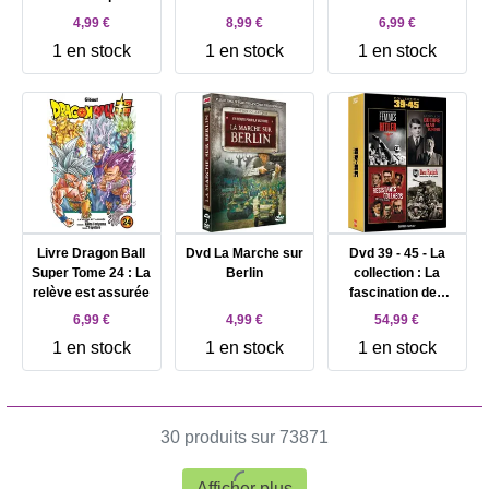
l'étalon noir
de fesses
4,99 €
8,99 €
6,99 €
1 en stock
1 en stock
1 en stock
Livre Dragon Ball
Dvd La Marche sur
Dvd 39 - 45 - La
Super Tome 24 : La
Berlin
collection : La
relève est assurée
fascination des
femmes pour Hitler
6,99 €
4,99 €
54,99 €
+ La Drôle de
1 en stock
1 en stock
1 en stock
guerre d'Alan
Turing + Résistants
- Collabos : Une
lutte à mort + Das
Reich : Une
30 produits sur 73871
division SS en
France
Afficher plus