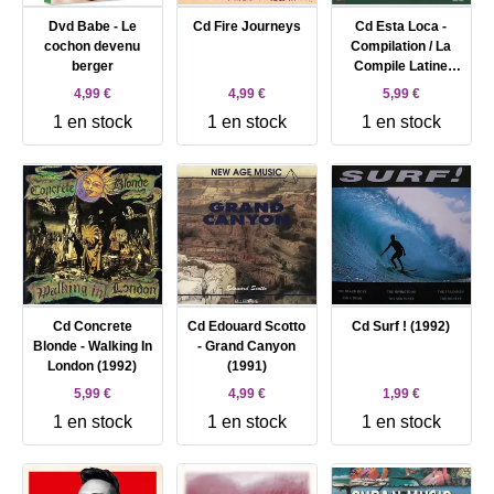
Dvd Babe - Le
Cd Fire Journeys
Cd Esta Loca -
cochon devenu
Compilation / La
berger
Compile Latine
(1989)
4,99 €
4,99 €
5,99 €
1 en stock
1 en stock
1 en stock
Cd Concrete
Cd Edouard Scotto
Cd Surf ! (1992)
Blonde - Walking In
- Grand Canyon
London (1992)
(1991)
5,99 €
4,99 €
1,99 €
1 en stock
1 en stock
1 en stock