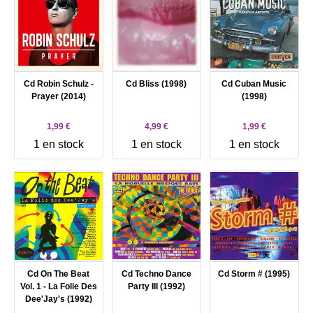
Cd Robin Schulz -
Cd Bliss (1998)
Cd Cuban Music
Prayer (2014)
(1998)
1,99 €
4,99 €
1,99 €
1 en stock
1 en stock
1 en stock
Cd On The Beat
Cd Techno Dance
Cd Storm # (1995)
Vol. 1 - La Folie Des
Party III (1992)
Dee'Jay's (1992)