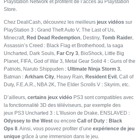
Playstation Network et profitent de l’accès au Playstation
Store.
Chez DealiCash, découvrez les meilleurs
jeux vidéos
sur
PlayStation 3 : Grand Theft Auto V, The Last of Us,
Minecraft,
Red Dead Redemption
, Destiny,
Tomb Raider
,
Assassin’s Creed : Black Flag et Brotherhood, la saga
Uncharted, Dark Souls,
Far Cry 3
, BioShock, Little Big
Planet, FIFA, God of War 3, Metal Gear Solid 4 : Guns of the
Patriots, Naruto Shippuden :
Ultimate Ninja Storm 3
,
Batman :
Arkham City
, Heavy Rain,
Resident Evil
, Call of
Duty, F.E.A.R., NBA 2K, The Elder Scrolls V : Skyrim, etc.
D’ailleurs,
certains jeux vidéo
PS3 sont compatibles avec
la fonctionnalité 3D des téléviseurs, par exemple des
jeux PS3 Uncharted 3 : L’Illusion de Drake, ENSLAVED :
Odyssey to the West
ou encore
Call of Duty : Black
Ops II
. Ainsi, vous pouvez profiter d’une
expérience de jeu
unique
grâce à une immersion dans le jeu.