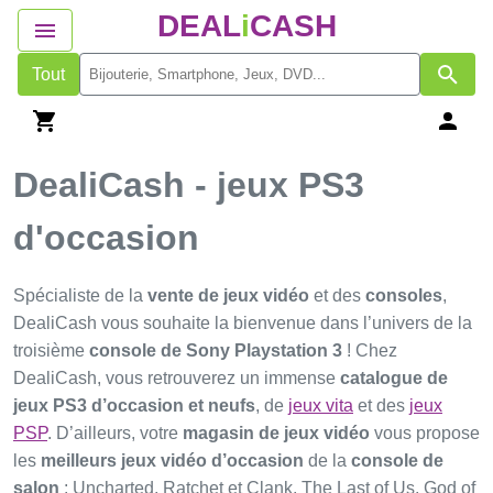
DEAL
i
CASH
Tout
DealiCash - jeux PS3
d'occasion
Spécialiste de la
vente de jeux vidéo
et des
consoles
,
DealiCash vous souhaite la bienvenue dans l’univers de la
troisième
console de Sony Playstation 3
! Chez
DealiCash, vous retrouverez un immense
catalogue de
jeux PS3 d’occasion et neufs
, de
jeux vita
et des
jeux
PSP
. D’ailleurs, votre
magasin de jeux vidéo
vous propose
les
meilleurs jeux vidéo d’occasion
de la
console de
salon
: Uncharted, Ratchet et Clank, The Last of Us, God of