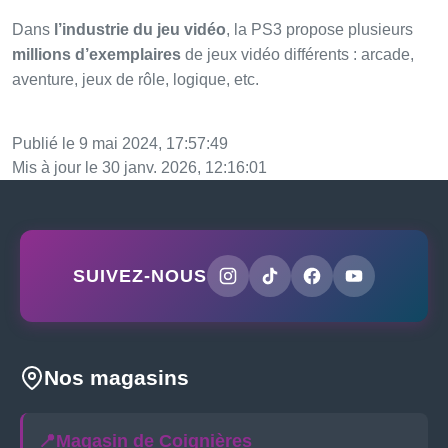
Dans
l’industrie du jeu vidéo
, la PS3 propose plusieurs
millions d’exemplaires
de jeux vidéo différents : arcade,
aventure, jeux de rôle, logique, etc.
Publié le 9 mai 2024, 17:57:49
Mis à jour le 30 janv. 2026, 12:16:01
SUIVEZ-NOUS
Nos magasins
📍
Magasin de Coignières