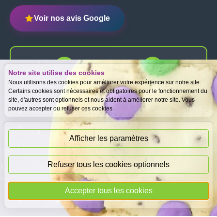
Voir nos avis Google
Notre site utilise des cookies
Expertise
Meilleurs prix
Nous utilisons des cookies pour améliorer votre expérience sur notre site.
gratuite
garantis
Certains cookies sont nécessaires et obligatoires pour le fonctionnement du
site, d'autres sont optionnels et nous aident à améliorer notre site. Vous
pouvez accepter ou refuser ces cookies.
Paiement
immédiat
Afficher les paramètres
Refuser tous les cookies optionnels
© 2026
DEAL
i
CASH
- Tous droits réservés
Accepter tous les cookies