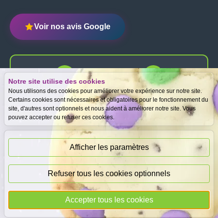
Voir nos avis Google
Notre site utilise des cookies
Expertise
Meilleurs prix
Nous utilisons des cookies pour améliorer votre expérience sur notre site.
gratuite
garantis
Certains cookies sont nécessaires et obligatoires pour le fonctionnement du
site, d'autres sont optionnels et nous aident à améliorer notre site. Vous
pouvez accepter ou refuser ces cookies.
Paiement
immédiat
Afficher les paramètres
Refuser tous les cookies optionnels
© 2026
DEAL
i
CASH
- Tous droits réservés
Accepter tous les cookies