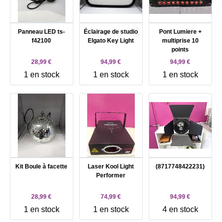
Panneau LED ts-
Éclairage de studio
Pont Lumiere +
f42100
Elgato Key Light
multiprise 10
points
28,99 €
94,99 €
94,99 €
1 en stock
1 en stock
1 en stock
Kit Boule à facette
Laser Kool Light
(8717748422231)
Performer
28,99 €
74,99 €
94,99 €
1 en stock
1 en stock
4 en stock