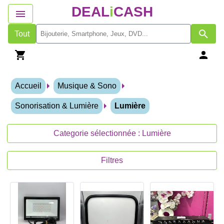
DEAL
i
CASH
Tout
Accueil
Musique & Sono
Sonorisation & Lumière
Lumière
Categorie sélectionnée : Lumière
Filtres