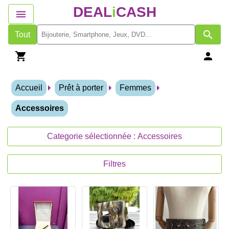
DEAL
i
CASH
Tout
Accueil
Prêt à porter
Femmes
Accessoires
Categorie sélectionnée : Accessoires
Filtres