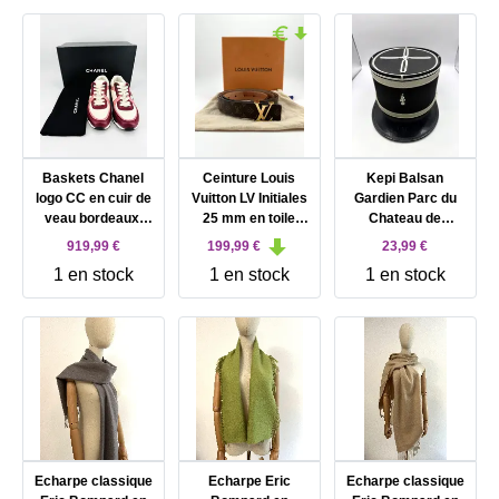
taille 85/34
Baskets Chanel
Ceinture Louis
Kepi Balsan
logo CC en cuir de
Vuitton LV Initiales
Gardien Parc du
veau bordeaux,
25 mm en toile
Chateau de
blanc et rose
monogram
Versailles
919,99 €
199,99 €
23,99 €
1 en stock
1 en stock
1 en stock
Echarpe classique
Echarpe Eric
Echarpe classique