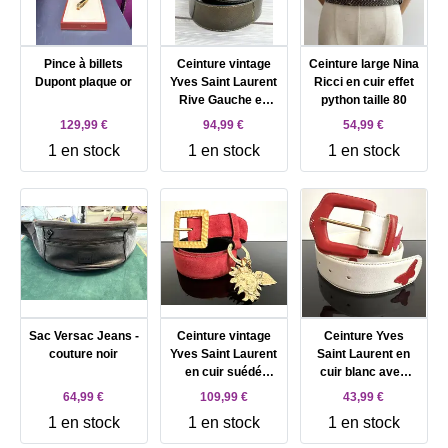
Pince à billets
Ceinture vintage
Ceinture large Nina
Dupont plaque or
Yves Saint Laurent
Ricci en cuir effet
Rive Gauche en
python taille 80
cuir verni pailleté
129,99 €
94,99 €
54,99 €
bronze olive avec
1 en stock
1 en stock
1 en stock
boucle carrée au
motif écaille
Sac Versac Jeans -
Ceinture vintage
Ceinture Yves
couture noir
Yves Saint Laurent
Saint Laurent en
en cuir suédé
cuir blanc avec
rouge avec
papillons colorés
64,99 €
109,99 €
43,99 €
pendentif soleil et
taille 85/34
1 en stock
1 en stock
1 en stock
coeur, boucle
référence 8966
martelée dorée