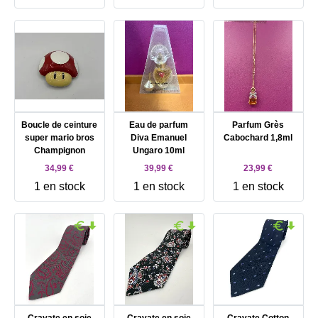
Boucle de ceinture
Eau de parfum
Parfum Grès
super mario bros
Diva Emanuel
Cabochard 1,8ml
Champignon
Ungaro 10ml
34,99 €
39,99 €
23,99 €
1 en stock
1 en stock
1 en stock