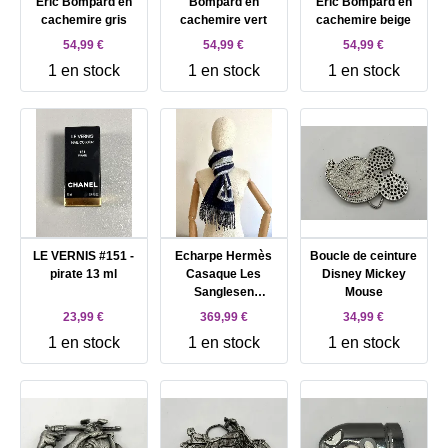
Eric Bompard en
Bompard en
Eric Bompard en
cachemire gris
cachemire vert
cachemire beige
54,99 €
54,99 €
54,99 €
1 en stock
1 en stock
1 en stock
LE VERNIS #151 -
Echarpe Hermès
Boucle de ceinture
pirate 13 ml
Casaque Les
Disney Mickey
Sanglesen
Mouse
cachemire gris et
23,99 €
369,99 €
34,99 €
bleu marine
1 en stock
1 en stock
1 en stock