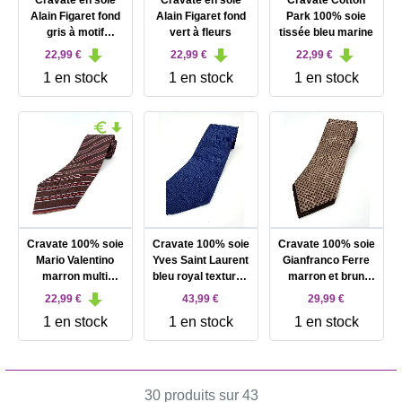
Cravate en soie
Cravate en soie
Cravate Cotton
Alain Figaret fond
Alain Figaret fond
Park 100% soie
gris à motif
vert à fleurs
tissée bleu marine
cachemire rouge
22,99 €
22,99 €
22,99 €
1 en stock
1 en stock
1 en stock
Cravate 100% soie
Cravate 100% soie
Cravate 100% soie
Mario Valentino
Yves Saint Laurent
Gianfranco Ferre
marron multi
bleu royal texturée
marron et brun
rayures
à motifs carrés
foncé à motif
22,99 €
43,99 €
29,99 €
géométrique
1 en stock
1 en stock
1 en stock
30 produits sur 43