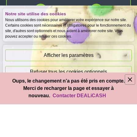
Notre site utilise des cookies
Expertise
Meilleurs prix
Nous utilisons des cookies pour améliorer votre expérience sur notre site.
gratuite
garantis
Certains cookies sont nécessaires et obligatoires pour le fonctionnement du
site, d'autres sont optionnels et nous aident à améliorer notre site. Vous
pouvez accepter ou refuser ces cookies.
Paiement
immédiat
Afficher les paramètres
Refuser tous les cookies optionnels
Oups, le changement n'a pas été pris en compte.
© 2026
DEAL
i
CASH
- Tous droits réservés
Merci de recharger la page et essayer à
Accepter tous les cookies
nouveau.
Contacter DEALiCASH