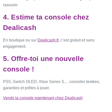
rassurer.
4. Estime ta console chez
Deal
i
cash
En boutique ou sur
Deal
i
cash
.fr
, c’est gratuit et sans
engagement.
5. Offre-toi une nouvelle
console !
PS5, Switch OLED, Xbox Series S… consoles testées,
garanties et prêtes à jouer.
Vends ta console maintenant chez
Deal
i
cash