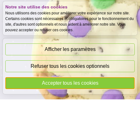
Notre site utilise des cookies
Expertise
Meilleurs prix
Nous utilisons des cookies pour améliorer votre expérience sur notre site.
gratuite
garantis
Certains cookies sont nécessaires et obligatoires pour le fonctionnement du
site, d'autres sont optionnels et nous aident à améliorer notre site. Vous
pouvez accepter ou refuser ces cookies.
Paiement
immédiat
Afficher les paramètres
Refuser tous les cookies optionnels
© 2026
DEAL
i
CASH
- Tous droits réservés
Accepter tous les cookies