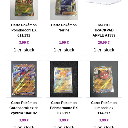
Carte Pokémon
Carte Pokémon
MAGIC
Pomdorochi EX
Nerine
TRACKPAD
011/131
APPLE A1339
3,99 €
1,99 €
26,99 €
1 en stock
1 en stock
1 en stock
Carte Pokémon
Carte Pokemon
Carte Pokémon
Carchacrok ex de
Pohmarmotte EX
Limonde ex
cynthia 104/182
073/197
114/217
3,99 €
3,99 €
3,99 €
1 en stock
1 en stock
1 en stock