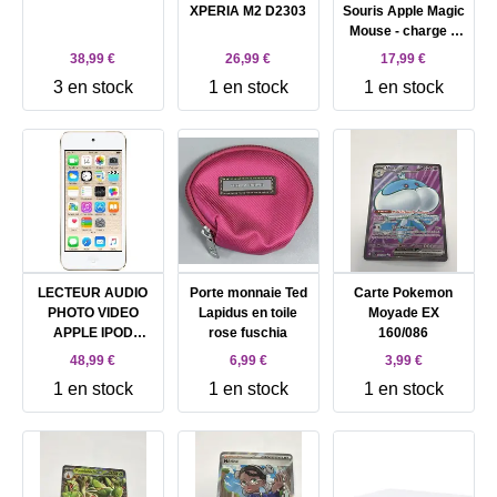
XPERIA M2 D2303
Souris Apple Magic
Mouse - charge à
induction
38,99 €
26,99 €
17,99 €
3 en stock
1 en stock
1 en stock
LECTEUR AUDIO
Porte monnaie Ted
Carte Pokemon
PHOTO VIDEO
Lapidus en toile
Moyade EX
APPLE IPOD
rose fuschia
160/086
TOUCH 5 64GO
48,99 €
6,99 €
3,99 €
A1421
1 en stock
1 en stock
1 en stock