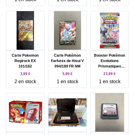
Carte Pokemon
Carte Pokémon
Booster Pokémon
Regirock EX
Farfurex de Hisui V
Evolutions
101/182
094/189 FR NM
Prismatiques
[EV8.5]
3,99 €
5,99 €
23,99 €
2 en stock
1 en stock
1 en stock