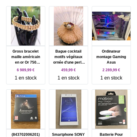
Gross bracelet
Bague cocktail
Ordinateur
maille américain
motifs végétaux
montage Gaming
en or Or 750
ornée d'une perle
Asus
Millième (18 CT)
de culture et 3
6 989,99 €
459,99 €
2 289,99 €
50,45g
rubis syntéthiques
1 en stock
1 en stock
1 en stock
Or 750 Millième (18
CT) 3,59g
(843702006201)
Smartphone SONY
Batterie Pour