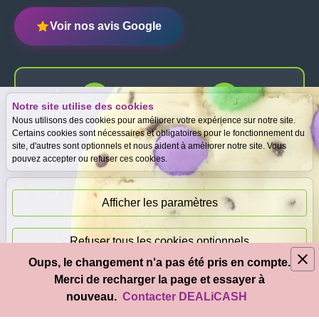
Voir nos avis Google
Notre site utilise des cookies
Expertise
Meilleurs prix
Nous utilisons des cookies pour améliorer votre expérience sur notre site.
gratuite
garantis
Certains cookies sont nécessaires et obligatoires pour le fonctionnement du
site, d'autres sont optionnels et nous aident à améliorer notre site. Vous
pouvez accepter ou refuser ces cookies.
Paiement
immédiat
Afficher les paramètres
Refuser tous les cookies optionnels
Oups, le changement n'a pas été pris en compte.
© 2026
DEAL
i
CASH
- Tous droits réservés
Merci de recharger la page et essayer à
Accepter tous les cookies
nouveau.
Contacter DEALiCASH