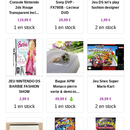
Console Nintendo
Sony DVP -
Jeu DS let's play
2ds Rouge
FX780B - Lecteur
fashion designer
Transparent Inclus
DVD
Pokemon Red
119,99 €
28,99 €
1,99 €
Version
1 en stock
1 en stock
2 en stock
JEU NINTENDO DS
Bague APM
Jeu Snes Super
BARBIE FASHION
Monaco pierre
Mario Kart
SHOW
verte & demi-tour
pavé zirconiums
2,99 €
49,99 €
28,99 €
blancs T54 Argent
1 en stock
1 en stock
2 en stock
925 Millième (22
CT) 3,24g