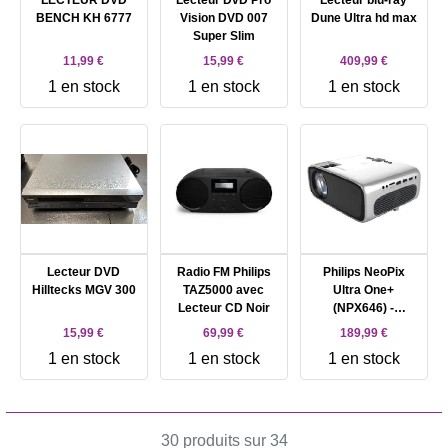
LECTEUR DVD
Lecteur DvD Pro
Lecteur blu-ray
BENCH KH 6777
Vision DVD 007
Dune Ultra hd max
Super Slim
11,99 €
15,99 €
409,99 €
1 en stock
1 en stock
1 en stock
Lecteur DVD
Radio FM Philips
Philips NeoPix
Hilltecks MGV 300
TAZ5000 avec
Ultra One+
Lecteur CD Noir
(NPX646) -
Projecteur LCD -
15,99 €
69,99 €
189,99 €
portable - 200
1 en stock
1 en stock
1 en stock
lumens - Full HD
(1920 x 1080) -
16:9 - 1080p - sans
fil
30 produits sur 34