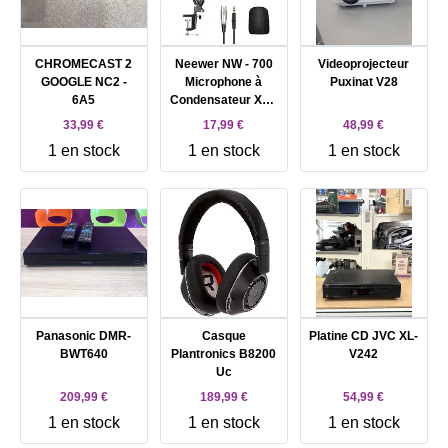
CHROMECAST 2
Neewer NW - 700
Videoprojecteur
GOOGLE NC2 -
Microphone à
Puxinat V28
6A5
Condensateur XLR
Professionnel
33,99 €
17,99 €
48,99 €
Enregistrement
1 en stock
1 en stock
1 en stock
Studio & NW - 35
Support de
Microphone à Bras
de Ciseaux
Réglable avec
Shock Mount et Kit
de Pince de
Fixation
Panasonic DMR-
Casque
Platine CD JVC XL-
BWT640
Plantronics B8200
V242
Uc
209,99 €
189,99 €
54,99 €
1 en stock
1 en stock
1 en stock