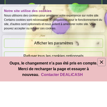
Notre site utilise des cookies
Expertise
Meilleurs prix
Nous utilisons des cookies pour améliorer votre expérience sur notre site.
gratuite
garantis
Certains cookies sont nécessaires et obligatoires pour le fonctionnement du
site, d'autres sont optionnels et nous aident à améliorer notre site. Vous
pouvez accepter ou refuser ces cookies.
Paiement
immédiat
Afficher les paramètres
Refuser tous les cookies optionnels
Oups, le changement n'a pas été pris en compte.
© 2026
DEAL
i
CASH
- Tous droits réservés
Merci de recharger la page et essayer à
Accepter tous les cookies
nouveau.
Contacter DEALiCASH