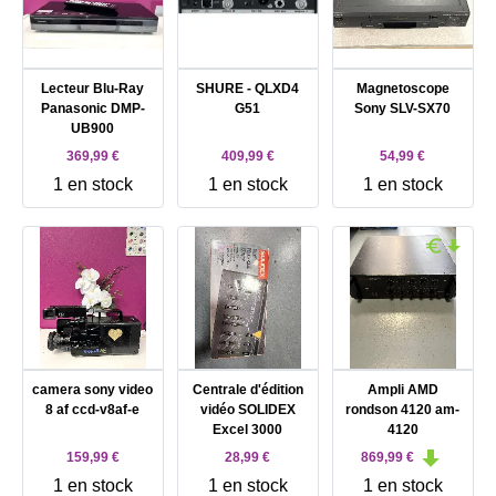
Lecteur Blu-Ray
SHURE - QLXD4
Magnetoscope
Panasonic DMP-
G51
Sony SLV-SX70
UB900
369,99 €
409,99 €
54,99 €
1 en stock
1 en stock
1 en stock
camera sony video
Centrale d'édition
Ampli AMD
8 af ccd-v8af-e
vidéo SOLIDEX
rondson 4120 am-
Excel 3000
4120
159,99 €
28,99 €
869,99 €
1 en stock
1 en stock
1 en stock