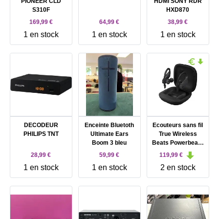
PIONEER CLD
HDMI SONY RDR
S310F
HXD870
169,99 €
64,99 €
38,99 €
1 en stock
1 en stock
1 en stock
DECODEUR
Enceinte Bluetoth
Ecouteurs sans fil
PHILIPS TNT
Ultimate Ears
True Wireless
Boom 3 bleu
Beats Powerbeats
Pro Noir
28,99 €
59,99 €
119,99 €
1 en stock
1 en stock
2 en stock