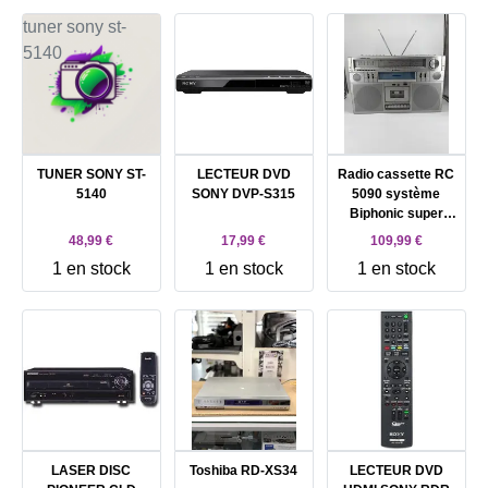
TUNER SONY ST-
LECTEUR DVD
Radio cassette RC
5140
SONY DVP-S315
5090 système
Biphonic super
stéréo
48,99 €
17,99 €
109,99 €
1 en stock
1 en stock
1 en stock
LASER DISC
Toshiba RD-XS34
LECTEUR DVD