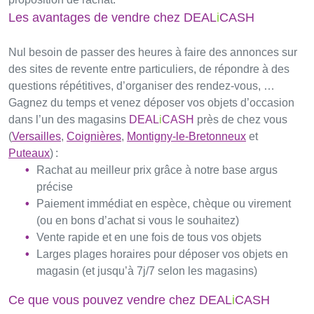
Les avantages de vendre chez
DEAL
i
CASH
Nul besoin de passer des heures à faire des annonces sur
des sites de revente entre particuliers, de répondre à des
questions répétitives, d’organiser des rendez-vous, …
Gagnez du temps et venez déposer vos objets d’occasion
dans l’un des magasins
DEAL
i
CASH
près de chez vous
(
Versailles
,
Coignières
,
Montigny-le-Bretonneux
et
Puteaux
) :
Rachat au meilleur prix grâce à notre base argus
précise
Paiement immédiat en espèce, chèque ou virement
(ou en bons d’achat si vous le souhaitez)
Vente rapide et en une fois de tous vos objets
Larges plages horaires pour déposer vos objets en
magasin (et jusqu’à 7j/7 selon les magasins)
Ce que vous pouvez vendre chez
DEAL
i
CASH