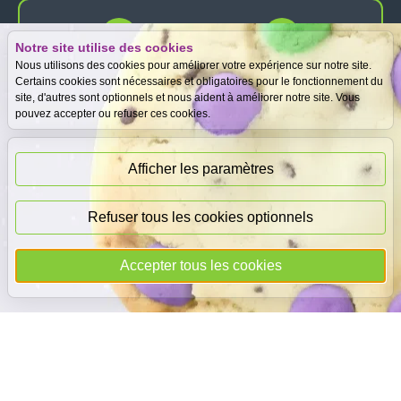
Notre site utilise des cookies
Expertise
Meilleurs prix
Nous utilisons des cookies pour améliorer votre expérience sur notre site.
gratuite
garantis
Certains cookies sont nécessaires et obligatoires pour le fonctionnement du
site, d'autres sont optionnels et nous aident à améliorer notre site. Vous
pouvez accepter ou refuser ces cookies.
Paiement
immédiat
Afficher les paramètres
Refuser tous les cookies optionnels
© 2026
DEAL
i
CASH
- Tous droits réservés
Accepter tous les cookies