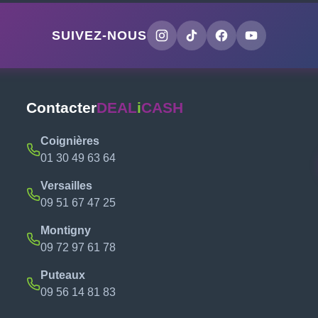
SUIVEZ-NOUS
Contacter
DEAL
i
CASH
Coignières
01 30 49 63 64
Versailles
09 51 67 47 25
Montigny
09 72 97 61 78
Puteaux
09 56 14 81 83