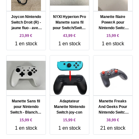
Joycon Nintendo
NYXI Hyperion Pro
Manette filaire
Switch Droit (R) -
Manette sans fil
PowerA pour
jaune fluo - avec
pour Switch/Switch
Nintendo Switch
dragonne -
OLED, Manette
Pikachu Charge
23,99 €
43,99 €
15,99 €
manette switch
Switch avec
Bleu et Jaune
1 en stock
1 en stock
1 en stock
joystick à effet
Hall,
Programmable,
Gyroscope 6 axes,
Turbo et vibration
(noir)
Manette Sans fil
Adaptateur
Manette Freaks
pour Nintendo
Manette Nintendo
And Geeks Pour
Switch - Blanche -
Switch joy-con
Nintendo Switch
RGB - SP02
Sans Fil Noire
15,99 €
15,99 €
38,99 €
Avec Stic
1 en stock
1 en stock
21 en stock