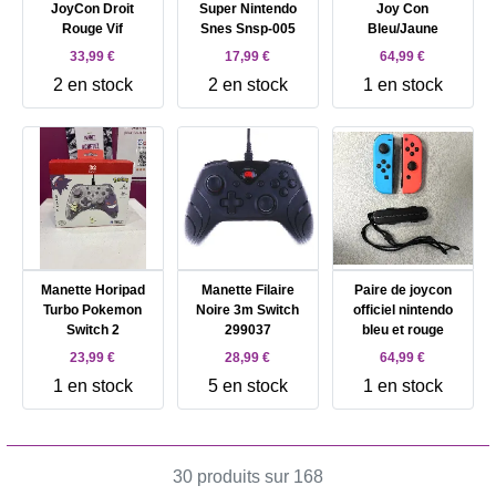
JoyCon Droit
Super Nintendo
Joy Con
Rouge Vif
Snes Snsp-005
Bleu/Jaune
33,99 €
17,99 €
64,99 €
2 en stock
2 en stock
1 en stock
Manette Horipad
Manette Filaire
Paire de joycon
Turbo Pokemon
Noire 3m Switch
officiel nintendo
Switch 2
299037
bleu et rouge
23,99 €
28,99 €
64,99 €
1 en stock
5 en stock
1 en stock
30 produits sur 168