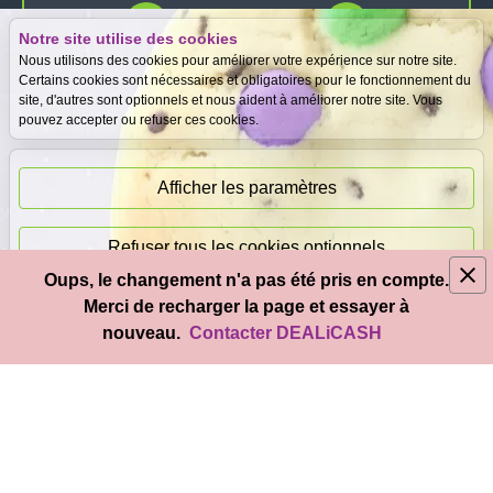
Notre site utilise des cookies
Expertise
Meilleurs prix
Nous utilisons des cookies pour améliorer votre expérience sur notre site.
gratuite
garantis
Certains cookies sont nécessaires et obligatoires pour le fonctionnement du
site, d'autres sont optionnels et nous aident à améliorer notre site. Vous
pouvez accepter ou refuser ces cookies.
Paiement
immédiat
Afficher les paramètres
Refuser tous les cookies optionnels
Oups, le changement n'a pas été pris en compte.
© 2026
DEAL
i
CASH
- Tous droits réservés
Merci de recharger la page et essayer à
Accepter tous les cookies
nouveau.
Contacter DEALiCASH