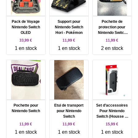
Pack de Voyage
Support pour
Pochette de
Nintendo Switch
Nintendo Switch
protection pour
OLED
Hori - Pokémon
Nintendo Switch
The legend of Zelda
33,99 €
11,99 €
11,99 €
1 en stock
1 en stock
2 en stock
Pochette pour
Etui de transport
Set d’accessoires
Nintendo Switch
pour Nintendo
Pour Nintendo
Switch
Switch (Housse &
Protection )
11,99 €
11,99 €
15,99 €
1 en stock
1 en stock
1 en stock