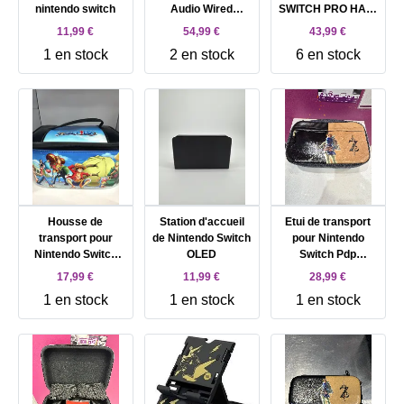
nintendo switch
Audio Wired
SWITCH PRO HAC-
Controller Filaire -
013
11,99 €
54,99 €
43,99 €
Bleu - pour
1 en stock
2 en stock
6 en stock
Nintendo Switch
Housse de
Station d'accueil
Etui de transport
transport pour
de Nintendo Switch
pour Nintendo
Nintendo Switch
OLED
Switch Pdp
OnePeace
Commuter Zelda
17,99 €
11,99 €
28,99 €
1 en stock
1 en stock
1 en stock