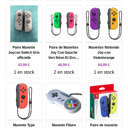
Paire Manette
Paire de Manettes
Manettes Nintendo
Joycon Switch Gris
Joy Con Gauche
Joy-con
officielle
Vert Néon Et Droite
Violet/orange
Rose
43,99 €
48,99 €
64,99 €
1 en stock
2 en stock
1 en stock
Manette Type
Manette Filaire
Paire de manette