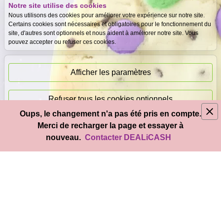
Notre site utilise des cookies
Expertise
Meilleurs prix
Nous utilisons des cookies pour améliorer votre expérience sur notre site.
gratuite
garantis
Certains cookies sont nécessaires et obligatoires pour le fonctionnement du
site, d'autres sont optionnels et nous aident à améliorer notre site. Vous
pouvez accepter ou refuser ces cookies.
Paiement
immédiat
Afficher les paramètres
Refuser tous les cookies optionnels
Oups, le changement n'a pas été pris en compte.
© 2026
DEAL
i
CASH
- Tous droits réservés
Merci de recharger la page et essayer à
Accepter tous les cookies
nouveau.
Contacter DEALiCASH