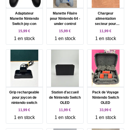
Adaptateur
Manette Filaire
Chargeur
Manette Nintendo
pour Nintendo 64 -
alimentation
Switch joy-con
under control
secteur pour
Nintendo
15,99 €
15,99 €
11,99 €
SuperNes (Snes -
1 en stock
1 en stock
1 en stock
Super Nintendo)
Grip rechargeable
Station d'accueil
Pack de Voyage
pour joycon de
de Nintendo Switch
Nintendo Switch
nintendo switch
OLED
OLED
11,99 €
11,99 €
33,99 €
1 en stock
1 en stock
1 en stock