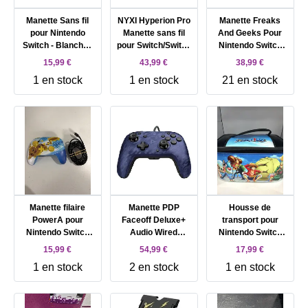
Manette Sans fil
NYXI Hyperion Pro
Manette Freaks
pour Nintendo
Manette sans fil
And Geeks Pour
Switch - Blanche -
pour Switch/Switch
Nintendo Switch
RGB - SP02
OLED, Manette
Sans Fil Noire
15,99 €
43,99 €
38,99 €
Switch avec
Avec Stic
1 en stock
1 en stock
21 en stock
joystick à effet
Hall,
Programmable,
Gyroscope 6 axes,
Turbo et vibration
(noir)
Manette filaire
Manette PDP
Housse de
PowerA pour
Faceoff Deluxe+
transport pour
Nintendo Switch
Audio Wired
Nintendo Switch
Pikachu Charge
Controller Filaire -
OnePeace
15,99 €
54,99 €
17,99 €
Bleu et Jaune
Bleu - pour
1 en stock
2 en stock
1 en stock
Nintendo Switch