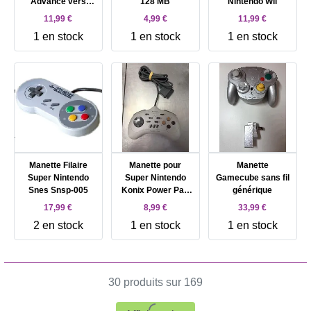
Advance vers
128 MB
Nintendo Wii
Gameboy Color
11,99 €
4,99 €
11,99 €
1 en stock
1 en stock
1 en stock
Manette Filaire
Manette pour
Manette
Super Nintendo
Super Nintendo
Gamecube sans fil
Snes Snsp-005
Konix Power Pad
générique
SNES turbo
17,99 €
8,99 €
33,99 €
2 en stock
1 en stock
1 en stock
30 produits sur 169