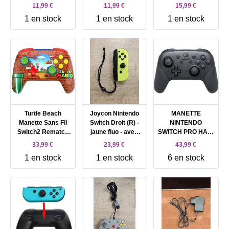
Protection )
11,99 €
11,99 €
15,99 €
1 en stock
1 en stock
1 en stock
Turtle Beach
Joycon Nintendo
MANETTE
Manette Sans Fil
Switch Droit (R) -
NINTENDO
Switch2 Rematch
jaune fluo - avec
SWITCH PRO HAC-
Mario Bricks
dragonne -
013
33,99 €
23,99 €
43,99 €
manette switch
1 en stock
1 en stock
6 en stock