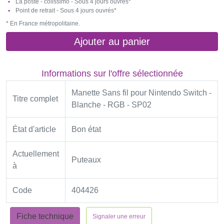
La poste - colissimo - Sous 4 jours ouvrés*
Point de retrait - Sous 4 jours ouvrés*
* En France métropolitaine.
Ajouter au panier
Informations sur l'offre sélectionnée
Manette Sans fil pour Nintendo Switch -
Titre complet
Blanche - RGB - SP02
État d'article
Bon état
Actuellement
Puteaux
à
Code
404426
Fiche technique
Signaler une erreur