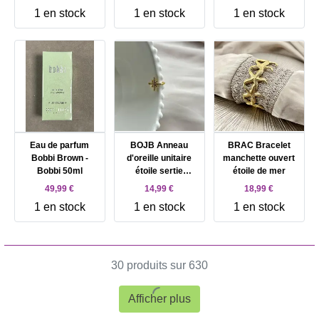
vaporisateur 90 ml
1 en stock
1 en stock
1 en stock
+ Eau de parfum
vaporisateur 10 ml
Eau de parfum
BOJB Anneau
BRAC Bracelet
Bobbi Brown -
d'oreille unitaire
manchette ouvert
Bobbi 50ml
étoile sertie
étoile de mer
d'oxydes
49,99 €
14,99 €
18,99 €
1 en stock
1 en stock
1 en stock
30 produits sur 630
Afficher plus