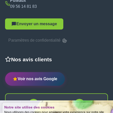
Puteaux
09 56 14 81 83
Envoyer un message
Paramètres de confidentialité
Nos avis clients
Voir nos avis Google
Notre site utilise des cookies
Expertise
Meilleurs prix
Nous utilisons des cookies pour améliorer votre expérience sur notre site.