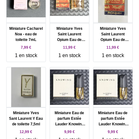
Miniature Cacharel
Miniature Yves
Miniature Yves
Noa - eau de
Saint Laurent
Saint Laurent
toilette 7mL
Opium Eau de
Opium Eau de
toilette 7,5mL
toilette 7,5mL
7,99 €
11,99 €
11,99 €
1 en stock
1 en stock
1 en stock
Miniature Yves
Miniature Eau de
Miniature Eau de
Sant Laurent Y Eau
parfum Estée
parfum Estée
de toilette 7,5ml
Lauder Knowing
Lauder Knowing
5ml
5ml
12,99 €
9,99 €
9,99 €