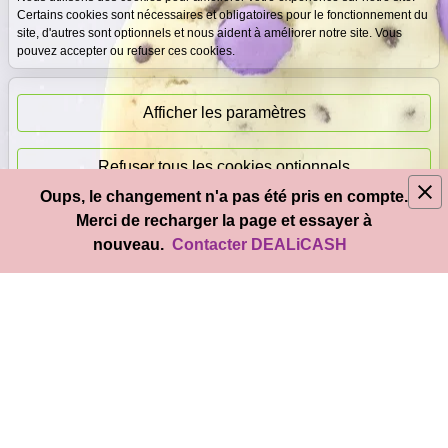
gratuite
garantis
Certains cookies sont nécessaires et obligatoires pour le fonctionnement du
site, d'autres sont optionnels et nous aident à améliorer notre site. Vous
pouvez accepter ou refuser ces cookies.
Paiement
immédiat
Afficher les paramètres
Refuser tous les cookies optionnels
Oups, le changement n'a pas été pris en compte.
© 2026
DEAL
i
CASH
- Tous droits réservés
Merci de recharger la page et essayer à
Accepter tous les cookies
nouveau.
Contacter DEALiCASH