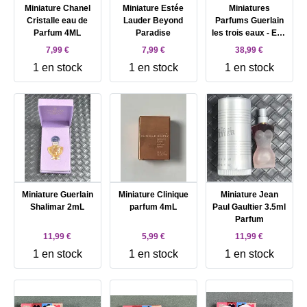
Miniature Chanel
Miniature Estée
Miniatures
Cristalle eau de
Lauder Beyond
Parfums Guerlain
Parfum 4ML
Paradise
les trois eaux - Eau
de Guerlain Eau de
7,99 €
7,99 €
38,99 €
Cologne du Coq
1 en stock
1 en stock
1 en stock
Eau de cologne
Impériale
Miniature Guerlain
Miniature Clinique
Miniature Jean
Shalimar 2mL
parfum 4mL
Paul Gaultier 3.5ml
Parfum
11,99 €
5,99 €
11,99 €
1 en stock
1 en stock
1 en stock