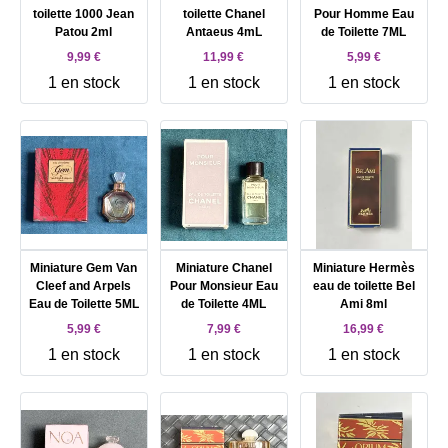
toilette 1000 Jean
toilette Chanel
Pour Homme Eau
Patou 2ml
Antaeus 4mL
de Toilette 7ML
9,99 €
11,99 €
5,99 €
1 en stock
1 en stock
1 en stock
Miniature Gem Van
Miniature Chanel
Miniature Hermès
Cleef and Arpels
Pour Monsieur Eau
eau de toilette Bel
Eau de Toilette 5ML
de Toilette 4ML
Ami 8ml
5,99 €
7,99 €
16,99 €
1 en stock
1 en stock
1 en stock