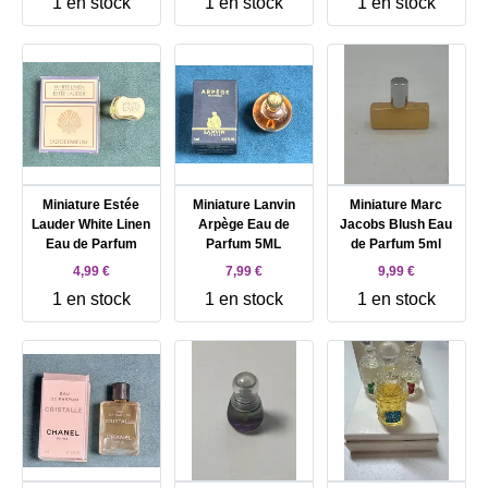
1 en stock
1 en stock
1 en stock
Miniature Estée
Miniature Lanvin
Miniature Marc
Lauder White Linen
Arpège Eau de
Jacobs Blush Eau
Eau de Parfum
Parfum 5ML
de Parfum 5ml
4,99 €
7,99 €
9,99 €
1 en stock
1 en stock
1 en stock