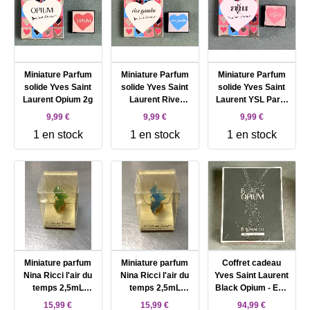
Miniature Parfum
Miniature Parfum
Miniature Parfum
solide Yves Saint
solide Yves Saint
solide Yves Saint
Laurent Opium 2g
Laurent Rive
Laurent YSL Paris
Gauche 2g
2g
9,99 €
9,99 €
9,99 €
1 en stock
1 en stock
1 en stock
Miniature parfum
Miniature parfum
Coffret cadeau
Nina Ricci l'air du
Nina Ricci l'air du
Yves Saint Laurent
temps 2,5mL
temps 2,5mL
Black Opium - Eau
colombe verte
colombe bleu
de parfum
15,99 €
15,99 €
94,99 €