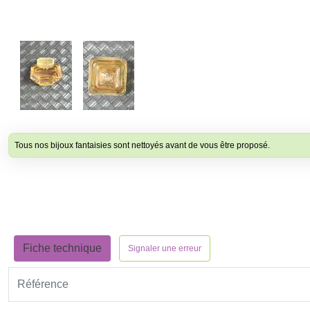
Tous nos bijoux fantaisies sont nettoyés avant de vous être proposé.
Fiche technique
Signaler une erreur
Référence