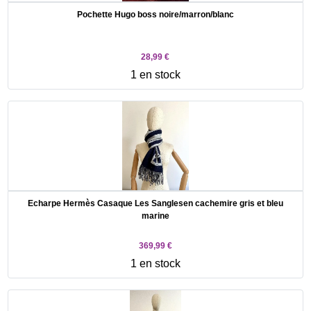
Pochette Hugo boss noire/marron/blanc
28,99 €
1 en stock
Echarpe Hermès Casaque Les Sanglesen cachemire gris et bleu
marine
369,99 €
1 en stock