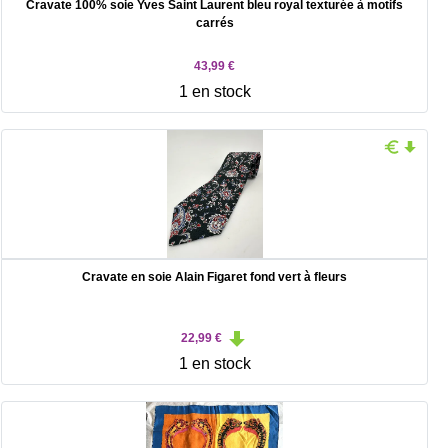
Cravate 100% soie Yves Saint Laurent bleu royal texturée à motifs
carrés
43,99 €
1 en stock
Cravate en soie Alain Figaret fond vert à fleurs
22,99 €
1 en stock