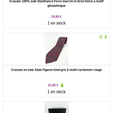
Cravate 100% soie Gianfranco Ferre marron et brun foncé à motif
géométrique
29,99 €
1 en stock
Cravate en soie Alain Figaret fond gris à motif cachemire rouge
22,99 €
1 en stock