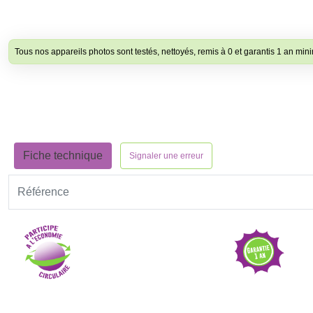
Tous nos appareils photos sont testés, nettoyés, remis à 0 et garantis 1 an mini
Fiche technique
Signaler une erreur
Référence