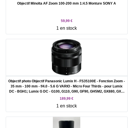
Objectif Minolta AF Zoom 100-200 mm 1:4.5 Monture SONY A
59,99 €
1 en stock
Objectif photo Objectif Panasonic Lumix H - FS35100E - Fonction Zoom -
35 mm - 100 mm - f/4.0 - 5.6 G VARIO - Micro Four Thirds - pour Lumix
DC - BGH1; Lumix G DC - G100, G110, G90, GF90, GH5M2, GX880, GX9,
GX9H..
189,99 €
1 en stock