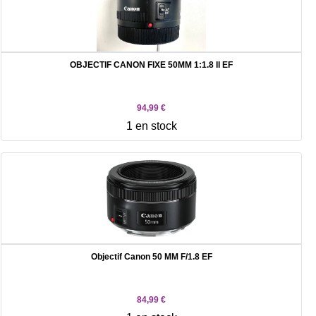
OBJECTIF CANON FIXE 50MM 1:1.8 II EF
94,99 €
1 en stock
Objectif Canon 50 MM F/1.8 EF
84,99 €