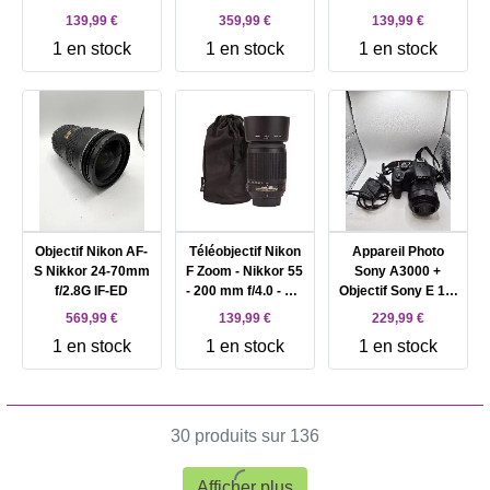
pour monture
Sony
139,99 €
359,99 €
139,99 €
canon
1 en stock
1 en stock
1 en stock
Objectif Nikon AF-
Téléobjectif Nikon
Appareil Photo
S Nikkor 24-70mm
F Zoom - Nikkor 55
Sony A3000 +
f/2.8G IF-ED
- 200 mm f/4.0 - 5.6
Objectif Sony E 18-
G ED - IF AF - S DX
55mm f/3.5-5.6
569,99 €
139,99 €
229,99 €
VR - pour Nikon
OSS
1 en stock
1 en stock
1 en stock
D1, D100, D1H,
D1X, D2H, D2HS,
D2X, D2Xs, D50,
D70; F 100, 5 50, 6,
65, 75, 80, 801
30 produits sur 136
Afficher plus