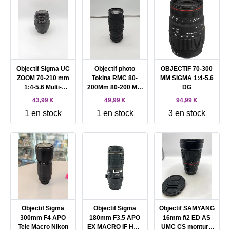
Objectif Sigma UC
Objectif photo
OBJECTIF 70-300
ZOOM 70-210 mm
Tokina RMC 80-
MM SIGMA 1:4-5.6
1:4-5.6 Multi-
200Mm 80-200 Mm
DG
Coated - Monture
1:4 4 M42
43,99 €
49,99 €
94,99 €
Canon
1 en stock
1 en stock
3 en stock
Objectif Sigma
Objectif Sigma
Objectif SAMYANG
300mm F4 APO
180mm F3.5 APO
16mm f/2 ED AS
Tele Macro Nikon
EX MACRO IF HSM
UMC CS monture