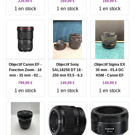
229,99 €
169,99 €
189,99 €
1 en stock
1 en stock
1 en stock
Objectif Canon EF -
Objectif Sony
Objectif Sigma EX
Fonction Zoom - 16
SAL18250 DT 18 -
30 mm - f/1.4 DC
mm - 35 mm - f/2.8
250 mm f/3.5 - 6.3
HSM - Canon EF
L III USM - Canon
799,99 €
149,99 €
149,99 €
EF
1 en stock
1 en stock
1 en stock