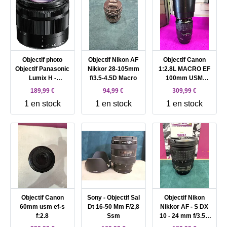
Objectif photo
Objectif Nikon AF
Objectif Canon
Objectif Panasonic
Nikkor 28-105mm
1:2.8L MACRO EF
Lumix H -
f/3.5-4.5D Macro
100mm USM
FS35100E -
Ultrasonic
189,99 €
94,99 €
309,99 €
Fonction Zoom - 35
1 en stock
1 en stock
1 en stock
mm - 100 mm -
f/4.0 - 5.6 G VARIO -
Micro Four Thirds -
pour Lumix DC -
BGH1; Lumix G DC
- G100, G110, G90,
GF90, GH5M2,
GX880, GX9,
GX9H..
Objectif Canon
Sony - Objectif Sal
Objectif Nikon
60mm usm ef-s
Dt 16-50 Mm F/2,8
Nikkor AF - S DX
f:2.8
Ssm
10 - 24 mm f/3.5 -
4.5 G ED - Nikon F