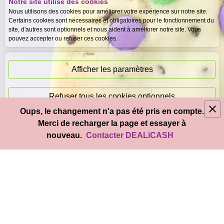
Notre site utilise des cookies
Expertise
Meilleurs prix
Nous utilisons des cookies pour améliorer votre expérience sur notre site.
gratuite
garantis
Certains cookies sont nécessaires et obligatoires pour le fonctionnement du
site, d'autres sont optionnels et nous aident à améliorer notre site. Vous
pouvez accepter ou refuser ces cookies.
Paiement
immédiat
Afficher les paramètres
Refuser tous les cookies optionnels
Oups, le changement n'a pas été pris en compte.
© 2026
DEAL
i
CASH
- Tous droits réservés
Merci de recharger la page et essayer à
Accepter tous les cookies
nouveau.
Contacter DEALiCASH