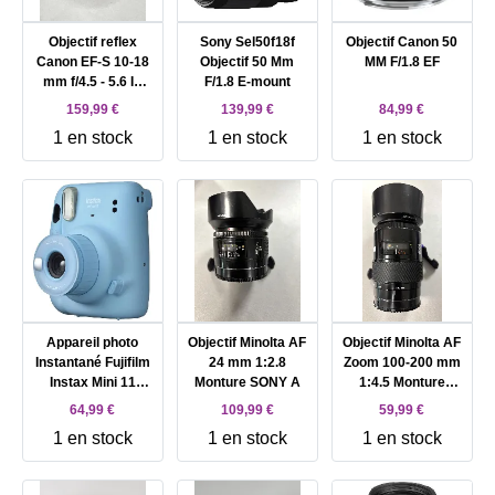
Objectif reflex
Sony Sel50f18f
Objectif Canon 50
Canon EF-S 10-18
Objectif 50 Mm
MM F/1.8 EF
mm f/4.5 - 5.6 IS
F/1.8 E-mount
STM
159,99 €
139,99 €
84,99 €
1 en stock
1 en stock
1 en stock
Appareil photo
Objectif Minolta AF
Objectif Minolta AF
Instantané Fujifilm
24 mm 1:2.8
Zoom 100-200 mm
Instax Mini 11
Monture SONY A
1:4.5 Monture
objectif : 60 mm -
SONY A
64,99 €
109,99 €
59,99 €
instax mini bleu
1 en stock
1 en stock
1 en stock
ciel