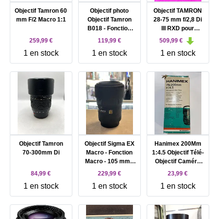
Objectif Tamron 60
Objectif photo
Objectif TAMRON
mm F/2 Macro 1:1
Objectif Tamron
28-75 mm f/2,8 Di
B018 - Fonction
III RXD pour
Zoom - 18 mm -
MONTURE E SONY
259,99 €
119,99 €
509,99 €
200 mm - f/3.5 - 6.3
1 en stock
1 en stock
1 en stock
Di II VC - Nikon F
Objectif Tamron
Objectif Sigma EX
Hanimex 200Mm
70-300mm Di
Macro - Fonction
1:4.5 Objectif Télé-
Macro - 105 mm -
Objectif Caméra
f/2.8 DG - Canon EF
Lentille (M42)
84,99 €
229,99 €
23,99 €
1 en stock
1 en stock
1 en stock