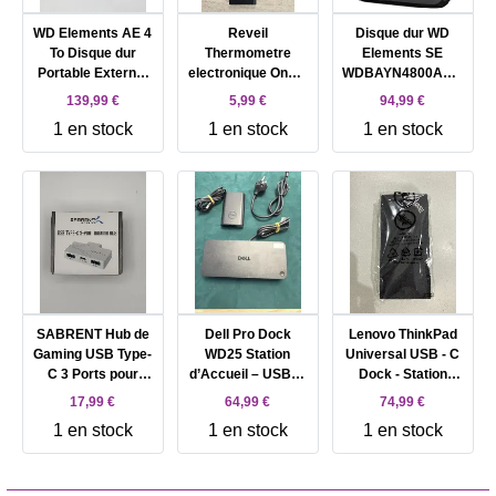
WD Elements AE 4
Reveil
Disque dur WD
To Disque dur
Thermometre
Elements SE
Portable Externe,
electronique Onkai
WDBAYN4800ABK
SuperSpeed USB
Afibel EL-768 - à
- SSD - 480 Go -
139,99 €
5,99 €
94,99 €
3.2 Gen 1/USB 3.0,
pile
externe (portable) -
1 en stock
1 en stock
1 en stock
USB 3.0
SABRENT Hub de
Dell Pro Dock
Lenovo ThinkPad
Gaming USB Type-
WD25 Station
Universal USB - C
C 3 Ports pour
d’Accueil – USB-C
Dock - Station
ASUS ROG Ally -
avec Charge 100W,
d'accueil - USB - C
17,99 €
64,99 €
74,99 €
Léger, Portable,
Prise en Charge de
- HDMI, 2 x DP -
1 en stock
1 en stock
1 en stock
Plug and Play,
4 écrans, 2X DP
1GbE - 90 watt -
Charge PD3.0,
1.4, HDMI 2.1, 6
Campus
Ports USB-A et
Ports USB,
USB-C, Compatible
Ethernet 2.5GbE,