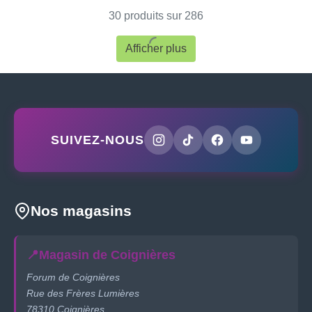
avec Windows,
Design Compact
30 produits sur 286
macOS, Linux (HB-
Durable
ROAY)
Afficher plus
SUIVEZ-NOUS
Nos magasins
📍
Magasin de Coignières
Forum de Coignières
Rue des Frères Lumières
78310 Coignières