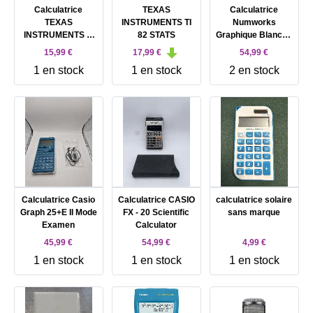
Calculatrice
TEXAS
Calculatrice
TEXAS
INSTRUMENTS TI
Numworks
INSTRUMENTS TI
82 STATS
Graphique Blanche
83 PLUS
à Piles
15,99 €
17,99 €
54,99 €
1 en stock
1 en stock
2 en stock
Calculatrice Casio
Calculatrice CASIO
calculatrice solaire
Graph 25+E II Mode
FX - 20 Scientific
sans marque
Examen
Calculator
45,99 €
54,99 €
4,99 €
1 en stock
1 en stock
1 en stock