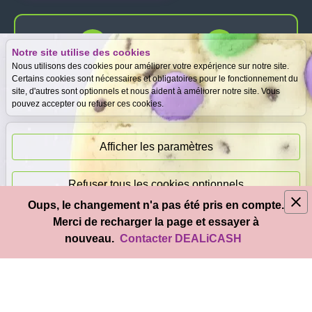
Notre site utilise des cookies
Expertise
Meilleurs prix
Nous utilisons des cookies pour améliorer votre expérience sur notre site.
gratuite
garantis
Certains cookies sont nécessaires et obligatoires pour le fonctionnement du
site, d'autres sont optionnels et nous aident à améliorer notre site. Vous
pouvez accepter ou refuser ces cookies.
Paiement
immédiat
Afficher les paramètres
Refuser tous les cookies optionnels
Oups, le changement n'a pas été pris en compte.
© 2026
DEAL
i
CASH
- Tous droits réservés
Merci de recharger la page et essayer à
Accepter tous les cookies
nouveau.
Contacter DEALiCASH