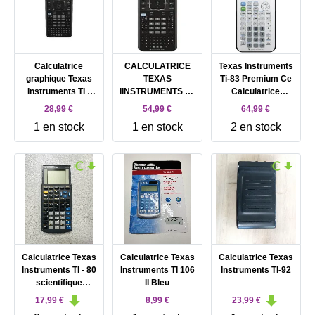
Calculatrice
CALCULATRICE
Texas Instruments
graphique Texas
TEXAS
Ti-83 Premium Ce
Instruments TI -
IINSTRUMENTS TI-
Calculatrice
Nspire CX CAS
NSPIRE CX CAS
Graphique
28,99 €
54,99 €
64,99 €
Handheld - USB -
1 en stock
1 en stock
2 en stock
pile
Calculatrice Texas
Calculatrice Texas
Calculatrice Texas
Instruments TI - 80
Instruments TI 106
Instruments TI-92
scientifique
II Bleu
graphique
17,99 €
8,99 €
23,99 €