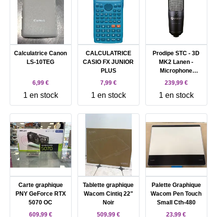
Calculatrice Canon
CALCULATRICE
Prodipe STC - 3D
LS-10TEG
CASIO FX JUNIOR
MK2 Lanen -
PLUS
Microphone
polyvalent
6,99 €
7,99 €
239,99 €
voix/instruments
1 en stock
1 en stock
1 en stock
Carte graphique
Tablette graphique
Palette Graphique
PNY GeForce RTX
Wacom Cintiq 22"
Wacom Pen Touch
5070 OC
Noir
Small Cth-480
609,99 €
509,99 €
23,99 €