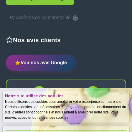
Paramètres de confidentialité
Nos avis clients
Voir nos avis Google
Notre site utilise des cookies
Expertise
Meilleurs prix
Nous utilisons des cookies pour améliorer votre expérience sur notre site.
gratuite
garantis
Certains cookies sont nécessaires et obligatoires pour le fonctionnement du
site, d'autres sont optionnels et nous aident à améliorer notre site. Vous
pouvez accepter ou refuser ces cookies.
Paiement
immédiat