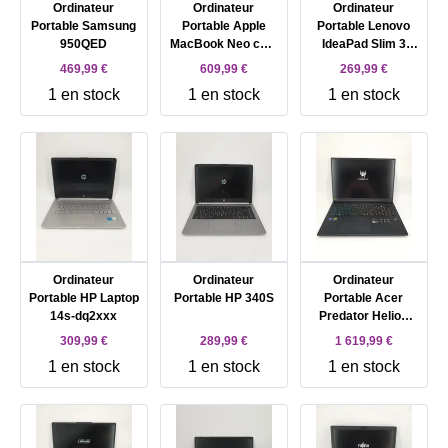
Ordinateur
Ordinateur
Ordinateur
Portable Samsung
Portable Apple
Portable Lenovo
950QED
MacBook Neo coul
IdeaPad Slim 3
bleue
15IAN8 82XB -
469,99 €
609,99 €
269,99 €
15.6' Core i3 I3 -
1 en stock
1 en stock
1 en stock
N305 8 Go RAM
512 Go SSD Intel
UHD Graphics -
Gris AZERTY Intel
Core i3 - 8 GB RAM
- DD 512 GB ( SSD)
Ordinateur
Ordinateur
Ordinateur
Portable HP Laptop
Portable HP 340S
Portable Acer
14s-dq2xxx
Predator Helios
Neo 18 AI PHN18 -
309,99 €
289,99 €
1 619,99 €
72 - Intel Core Ultra
1 en stock
1 en stock
1 en stock
9 - 275HX / jusqu'à
5.4 GHz - Win 11
Home - GeForce
RTX 5070 - 32 Go
RAM - 1.024 To