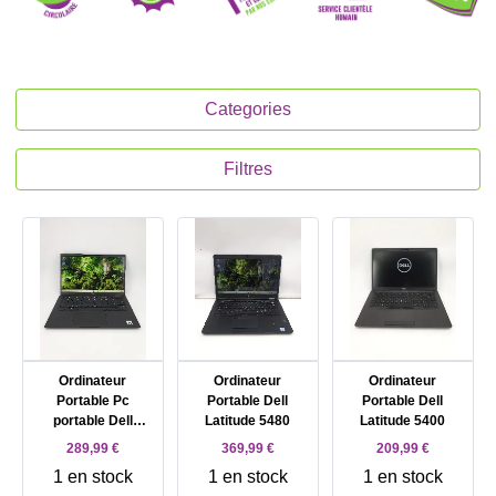
Categories
Filtres
Ordinateur
Ordinateur
Ordinateur
Portable Pc
Portable Dell
Portable Dell
portable Dell
Latitude 5480
Latitude 5400
latitude 7410 Intel
289,99 €
369,99 €
209,99 €
Core i5 - 8 GB RAM
1 en stock
1 en stock
1 en stock
- DD 512 GB