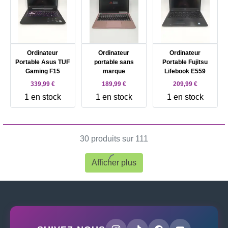
SSD - 18' 2560 x
1600 (WQXGA) -
2.5 Gigabit
Ethernet - Wi - Fi
6E, Bluetooth - noir
abyssal - clavier :..
Ordinateur
Ordinateur
Ordinateur
Intel - 32 GB RAM -
Portable Asus TUF
portable sans
Portable Fujitsu
Gaming F15
marque
Lifebook E559
339,99 €
189,99 €
209,99 €
1 en stock
1 en stock
1 en stock
30 produits sur 111
Afficher plus