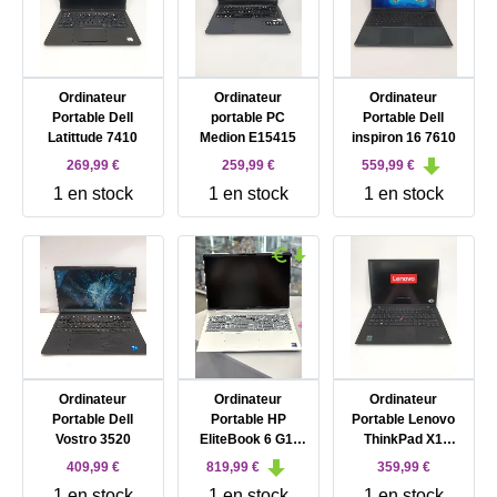
Ordinateur
Ordinateur
Ordinateur
Portable Dell
portable PC
Portable Dell
Latittude 7410
Medion E15415
inspiron 16 7610
269,99 €
259,99 €
559,99 €
1 en stock
1 en stock
1 en stock
Ordinateur
Ordinateur
Ordinateur
Portable Dell
Portable HP
Portable Lenovo
Vostro 3520
EliteBook 6 G1i
ThinkPad X1
Notebook AI - AI
Carbon Gen 9 14"
409,99 €
819,99 €
359,99 €
PC - conception de
1 en stock
1 en stock
1 en stock