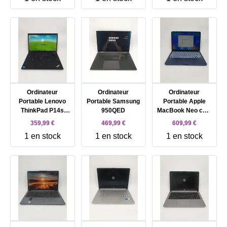
Ordinateur
Ordinateur
Ordinateur
Portable Lenovo
Portable Samsung
Portable Apple
ThinkPad P14s
950QED
MacBook Neo coul
Gen 2 21A0 - 14'
bleue
359,99 €
469,99 €
609,99 €
Ryzen 7 Pro 5850U
1 en stock
1 en stock
1 en stock
16 Go RAM 512 Go
SSD Noir