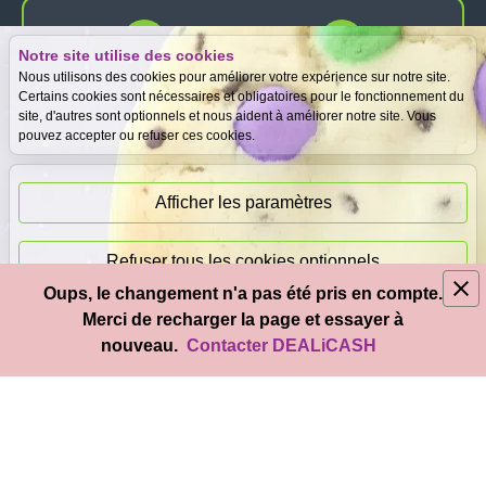
Notre site utilise des cookies
Expertise
Meilleurs prix
Nous utilisons des cookies pour améliorer votre expérience sur notre site.
gratuite
garantis
Certains cookies sont nécessaires et obligatoires pour le fonctionnement du
site, d'autres sont optionnels et nous aident à améliorer notre site. Vous
pouvez accepter ou refuser ces cookies.
Paiement
immédiat
Afficher les paramètres
Refuser tous les cookies optionnels
Oups, le changement n'a pas été pris en compte.
© 2026
DEAL
i
CASH
- Tous droits réservés
Merci de recharger la page et essayer à
Accepter tous les cookies
nouveau.
Contacter DEALiCASH