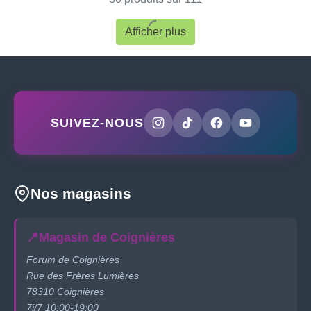
SSD - 18' 2560 x
1600 (WQXGA) -
Afficher plus
2.5 Gigabit
Ethernet - Wi - Fi
6E, Bluetooth - noir
abyssal - clavier :..
Intel - 32 GB RAM -
SUIVEZ-NOUS
Nos magasins
📍
Magasin de Coignières
Forum de Coignières
Rue des Frères Lumières
78310 Coignières
7j/7 10:00-19:00