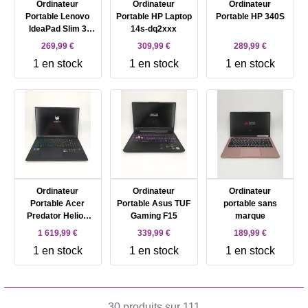
Ordinateur
Ordinateur
Ordinateur
Portable Lenovo
Portable HP Laptop
Portable HP 340S
IdeaPad Slim 3
14s-dq2xxx
15IAN8 82XB -
269,99 €
309,99 €
289,99 €
15.6' Core i3 I3 -
1 en stock
1 en stock
1 en stock
N305 8 Go RAM
512 Go SSD Intel
UHD Graphics -
Gris AZERTY Intel
Core i3 - 8 GB RAM
- DD 512 GB ( SSD)
Ordinateur
Ordinateur
Ordinateur
Portable Acer
Portable Asus TUF
portable sans
Predator Helios
Gaming F15
marque
Neo 18 AI PHN18 -
1 619,99 €
339,99 €
189,99 €
72 - Intel Core Ultra
1 en stock
1 en stock
1 en stock
9 - 275HX / jusqu'à
5.4 GHz - Win 11
Home - GeForce
RTX 5070 - 32 Go
RAM - 1.024 To
30 produits sur 111