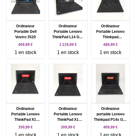
Ordinateur
Ordinateur
Ordinateur
Portable Dell
Portable Lenovo
Portable Lenovo
Vostro 3520
ThinkPad L14 Gen
Thinkpad
6 21S8 - 14' Ryzen
21s9s2n300
409,99 €
1 219,99 €
489,99 €
5 Pro 215 16 Go
1 en stock
1 en stock
1 en stock
RAM 512 Go SSD
AMD Radeon 740M
- Noir AZERTY
Ordinateur
Ordinateur
Ordinateur
Portable Lenovo
Portable Lenovo
portable Lenovo
ThinkPad X1
ThinkPad X1
Thinkpad P14s Gen
Carbon Gen 9 14"
Carbon Gen 9 14"
3
359,99 €
309,99 €
409,99 €
1 en stock
1 en stock
1 en stock