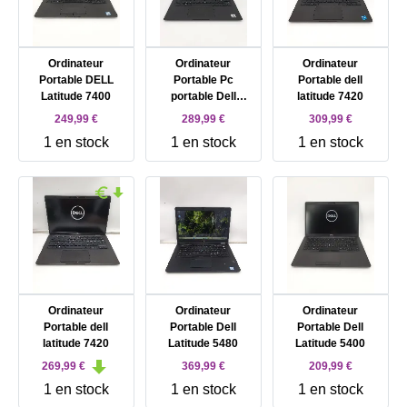
Ordinateur
Ordinateur
Ordinateur
Portable DELL
Portable Pc
Portable dell
Latitude 7400
portable Dell
latitude 7420
latitude 7410 Intel
249,99 €
289,99 €
309,99 €
Core i5 - 8 GB RAM
1 en stock
1 en stock
1 en stock
- DD 512 GB
Ordinateur
Ordinateur
Ordinateur
Portable dell
Portable Dell
Portable Dell
latitude 7420
Latitude 5480
Latitude 5400
269,99 €
369,99 €
209,99 €
1 en stock
1 en stock
1 en stock