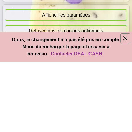
Paiement
immédiat
Afficher les paramètres
Refuser tous les cookies optionnels
Oups, le changement n'a pas été pris en compte.
© 2026
DEAL
i
CASH
- Tous droits réservés
Merci de recharger la page et essayer à
Accepter tous les cookies
nouveau.
Contacter DEALiCASH