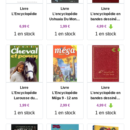
Livre
Livre
Livre
L'Encyclopédie
L'encyclopédie
L'encyclopédie en
Ushuaia Du Monde
bandes dessinées
Vivant
- Tome 7 :
6,99 €
1,99 €
4,99 €
L'information
1 en stock
1 en stock
1 en stock
Livre
Livre
Livre
L'Encyclopédie
L'Encyclopédie
L'encyclopédie en
Larousse du
Méga 9 - 12 ans
bandes dessinées
Cheval et du Poney
- Tome 5 : Animaux
1,99 €
2,99 €
4,99 €
et plantes
1 en stock
1 en stock
1 en stock