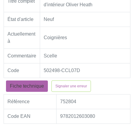
Titre complet
d'intérieur Oliver Heath
État d'article
Neuf
Actuellement
Coignières
à
Commentaire
Scelle
Code
502498-CCL07D
Fiche technique
Signaler une erreur
Référence
752804
Code EAN
9782012603080