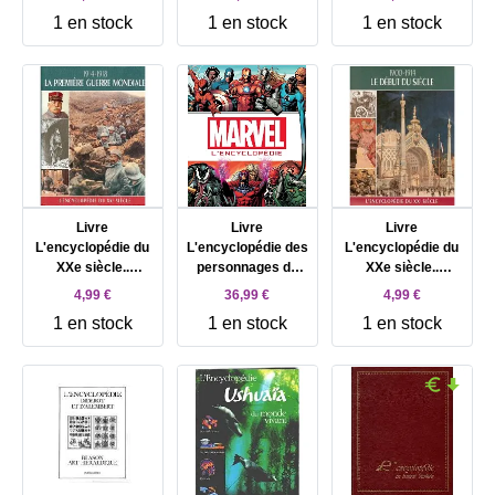
Heath
années 40 à nos
1 en stock
1 en stock
1 en stock
jours Brierre, Jean
Dominique
Livre
Livre
Livre
L'encyclopédie du
L'encyclopédie des
L'encyclopédie du
XXe siècle..
personnages de
XXe siècle..
L'encyclopédie du
l'univers Marvel
L'encyclopédie du
4,99 €
36,99 €
4,99 €
XXe siècle. 1914 -
XXe siècle. 1900 -
1 en stock
1 en stock
1 en stock
1918. La Première
1914. Le début du
guerre mondiale
siècle