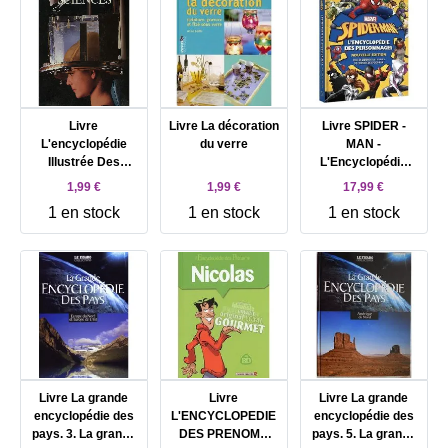
Livre
Livre La décoration
Livre SPIDER -
L'encyclopédie
du verre
MAN -
Illustrée Des
L'Encyclopédie
Sciences
des personnages -
1,99 €
1,99 €
17,99 €
Nouvelle édition -
1 en stock
1 en stock
1 en stock
MARVEL
Livre La grande
Livre
Livre La grande
encyclopédie des
L'ENCYCLOPEDIE
encyclopédie des
pays. 3. La grande
DES PRENOMS
pays. 5. La grande