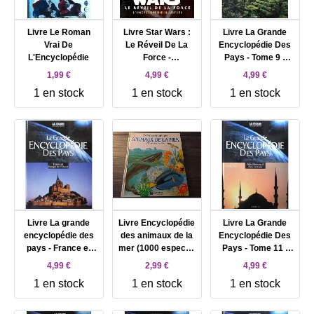
Livre Le Roman
Livre Star Wars :
Livre La Grande
Vrai De
Le Réveil De La
Encyclopédie Des
L'Encyclopédie
Force -
Pays - Tome 9 -
L'encyclopédie
Asie de l'Est et
1,99 €
4,99 €
4,99 €
Illustrée
Asie du Sud - Est
1 en stock
1 en stock
1 en stock
Livre La grande
Livre Encyclopédie
Livre La Grande
encyclopédie des
des animaux de la
Encyclopédie Des
pays - France et
mer (1000 especes
Pays - Tome 11 -
Europe de l'Ouest
dans leur milieu)
Asie Mineure et
4,99 €
2,99 €
4,99 €
Asie centrale
1 en stock
1 en stock
1 en stock