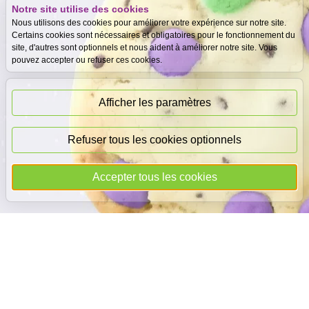
Notre site utilise des cookies
Expertise
Meilleurs prix
Nous utilisons des cookies pour améliorer votre expérience sur notre site.
gratuite
garantis
Certains cookies sont nécessaires et obligatoires pour le fonctionnement du
site, d'autres sont optionnels et nous aident à améliorer notre site. Vous
pouvez accepter ou refuser ces cookies.
Paiement
immédiat
Afficher les paramètres
Refuser tous les cookies optionnels
© 2026
DEAL
i
CASH
- Tous droits réservés
Accepter tous les cookies