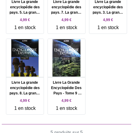
Livre La grande
Livre La grande
Livre La grande
encyclopédie des
encyclopédie des
encyclopédie des
pays. 5. La grande
pays. 7. La grande
pays. 3. La grande
encyclopédie des
encyclopédie des
encyclopédie des
4,99 €
4,99 €
4,99 €
pays. Amérique du
pays. Amérique
pays. Europe du
1 en stock
1 en stock
1 en stock
Nord. Volume :
latine, Nord.
Nord et de l'Est.
Tome 5
Volume : Tome 7
Volume : Tome 3
Livre La grande
Livre La Grande
encyclopédie des
Encyclopédie Des
pays. 8. La grande
Pays - Tome 9 -
encyclopédie des
Asie de l'Est et
4,99 €
4,99 €
pays. Amérique
Asie du Sud - Est
1 en stock
1 en stock
latine, Sud. Volume
: Tome 8
5 produits sur 5