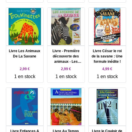
Livre Les Animaux
Livre - Première
Livre César le roi
De La Savane
découverte des
de la savane : Une
animaux - Les
formule inédite !
animaux de la
2,99 €
2,99 €
4,99 €
savane
1 en stock
1 en stock
1 en stock
Livre Enfances &
Livre Au Temps
Livre le Couloir de