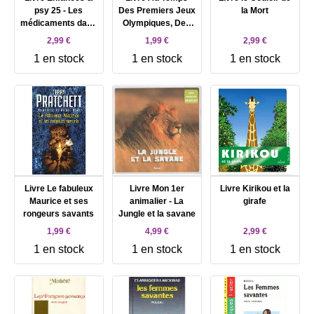
psy 25 - Les
Des Premiers Jeux
la Mort
médicaments dans
Olympiques, Des
la vie de l'enfant
Enfants Dans
2,99 €
1,99 €
2,99 €
L'histoire
1 en stock
1 en stock
1 en stock
Livre Le fabuleux
Livre Mon 1er
Livre Kirikou et la
Maurice et ses
animalier - La
girafe
rongeurs savants
Jungle et la savane
1,99 €
4,99 €
2,99 €
1 en stock
1 en stock
1 en stock