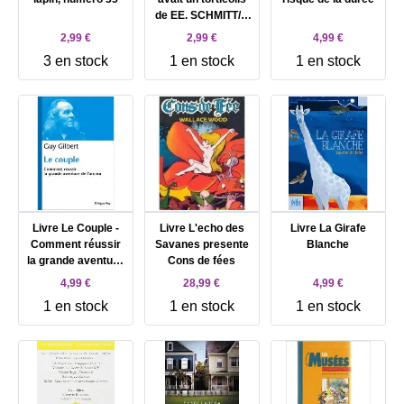
de EE. SCHMITT/F.
GUITTARD
2,99 €
2,99 €
4,99 €
3 en stock
1 en stock
1 en stock
Livre Le Couple -
Livre L'echo des
Livre La Girafe
Comment réussir
Savanes presente
Blanche
la grande aventure
Cons de fées
de l'Amour
4,99 €
28,99 €
4,99 €
1 en stock
1 en stock
1 en stock