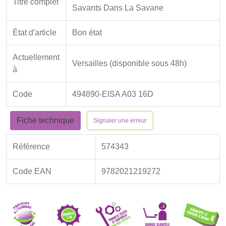
Titre complet
Savants Dans La Savane
État d'article
Bon état
Actuellement
Versailles (disponible sous 48h)
à
Code
494890-EISA A03 16D
Fiche technique
Signaler une erreur
Référence
574343
Code EAN
9782021219272