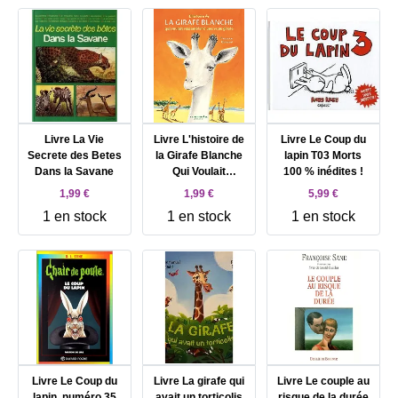
Livre La Vie
Livre L'histoire de
Livre Le Coup du
Secrete des Betes
la Girafe Blanche
lapin T03 Morts
Dans la Savane
Qui Voulait
100 % inédites !
Ressembler Une
1,99 €
1,99 €
5,99 €
Vraie
1 en stock
1 en stock
1 en stock
Livre Le Coup du
Livre La girafe qui
Livre Le couple au
lapin, numéro 35
avait un torticolis
risque de la durée