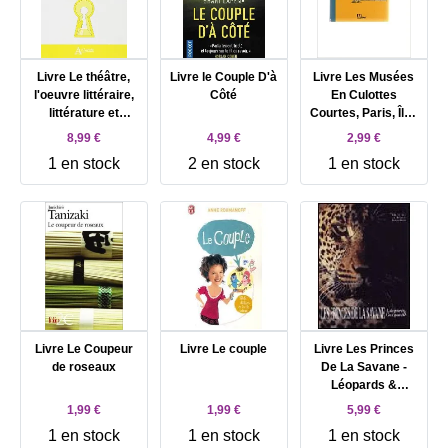
Livre Le théâtre,
Livre le Couple D'à
Livre Les Musées
l'oeuvre littéraire,
Côté
En Culottes
littérature et
Courtes, Paris, Île -
morale -
De - France - Le
8,99 €
4,99 €
2,99 €
D'Aubigné, Les
Guide Des Parents
1 en stock
2 en stock
1 en stock
Tragiques (5, 6, 7) ;
Qui Veulent
Voltaire, Le Siècle
Emmener Leurs
de Louis XIV ;
Enfants Dans Les
Victor Hugo,
Musées
Cromwell ; Balzac,
Le Faiseur ; Koltès,
Dans la solitude
des champs de
coton
Livre Le Coupeur
Livre Le couple
Livre Les Princes
de roseaux
De La Savane -
Léopards &
Guépards
1,99 €
1,99 €
5,99 €
1 en stock
1 en stock
1 en stock