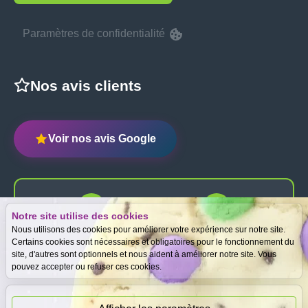
Paramètres de confidentialité
Nos avis clients
Voir nos avis Google
Notre site utilise des cookies
Expertise
Meilleurs prix
Nous utilisons des cookies pour améliorer votre expérience sur notre site.
gratuite
garantis
Certains cookies sont nécessaires et obligatoires pour le fonctionnement du
site, d'autres sont optionnels et nous aident à améliorer notre site. Vous
pouvez accepter ou refuser ces cookies.
Paiement
immédiat