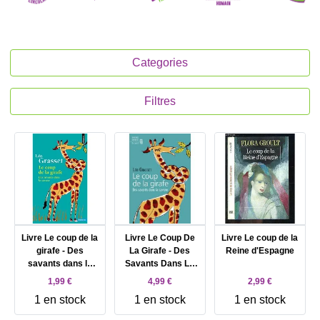
Categories
Filtres
Livre Le coup de la
Livre Le Coup De
Livre Le coup de la
girafe - Des
La Girafe - Des
Reine d'Espagne
savants dans la
Savants Dans La
savane - Poche
Savane
1,99 €
4,99 €
2,99 €
1 en stock
1 en stock
1 en stock