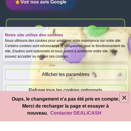
Voir nos avis Google
Notre site utilise des cookies
Expertise
Meilleurs prix
Nous utilisons des cookies pour améliorer votre expérience sur notre site.
gratuite
garantis
Certains cookies sont nécessaires et obligatoires pour le fonctionnement du
site, d'autres sont optionnels et nous aident à améliorer notre site. Vous
pouvez accepter ou refuser ces cookies.
Paiement
immédiat
Afficher les paramètres
Refuser tous les cookies optionnels
Oups, le changement n'a pas été pris en compte.
© 2026
DEAL
i
CASH
- Tous droits réservés
Merci de recharger la page et essayer à
Accepter tous les cookies
nouveau.
Contacter DEALiCASH