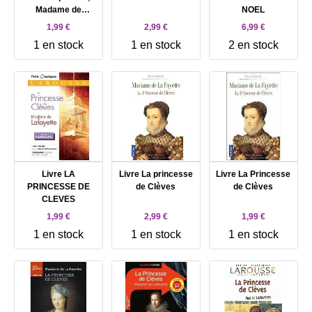
Madame de
NOEL
Lafayette/Bertrand
1,99 €
2,99 €
6,99 €
Tavernier. BAC L
1 en stock
1 en stock
2 en stock
2018 Épreuve de
littérature
Livre LA
Livre La princesse
Livre La Princesse
PRINCESSE DE
de Clèves
de Clèves
CLEVES
1,99 €
2,99 €
1,99 €
1 en stock
1 en stock
1 en stock