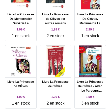
Livre La Princesse
Livre La Princesse
Livre La Princesse
De Montpensier
de Clèves : et
De Clèves,
Suivi De La
autres romans
Madame De La
Comtesse De
Fayette - Bac 1ère
1,99 €
1,99 €
2,99 €
Tende
Générale Et
1 en stock
2 en stock
1 en stock
Techno
Livre La Princesse
Livre La Princesse
Livre La Princesse
de Clèves
de Clèves
De Clèves - Avec
Le Parcours
'Individu, Morale Et
1,99 €
1,99 €
1,99 €
Société
1 en stock
2 en stock
3 en stock