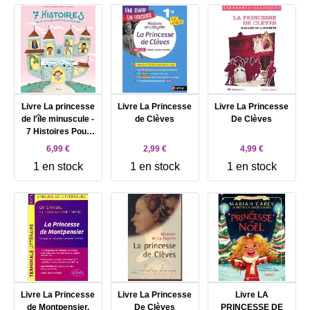
Livre La princesse
Livre La Princesse
Livre La Princesse
de l'île minuscule -
de Clèves
De Clèves
7 Histoires Pour
Tous Les Soirs De
6,99 €
2,99 €
4,99 €
La Semaine
1 en stock
1 en stock
1 en stock
Livre La Princesse
Livre La Princesse
Livre LA
de Montpensier,
De Clèves
PRINCESSE DE