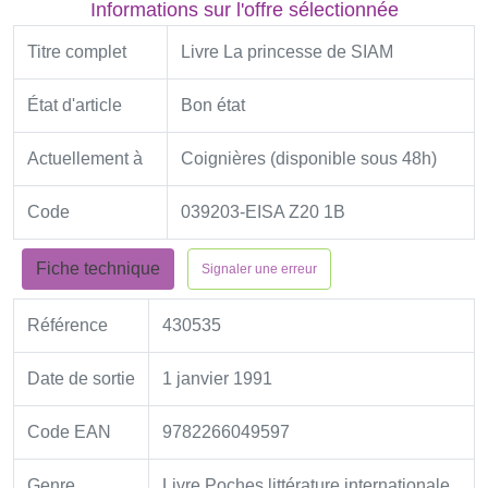
Informations sur l'offre sélectionnée
Titre complet
Livre La princesse de SIAM
État d'article
Bon état
Actuellement à
Coignières (disponible sous 48h)
Code
039203-EISA Z20 1B
Fiche technique
Signaler une erreur
Référence
430535
Date de sortie
1 janvier 1991
Code EAN
9782266049597
Genre
Livre Poches littérature internationale