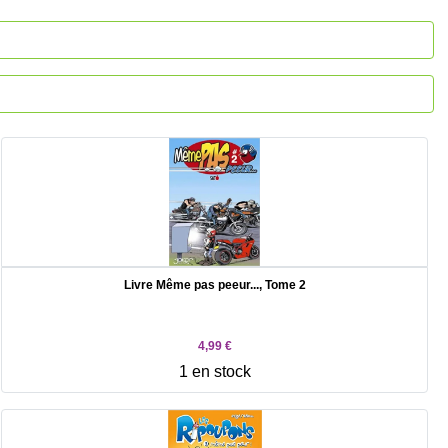
Livre Même pas peeur..., Tome 2
4,99 €
1 en stock