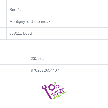
Bon état
Montigny-le-Bretonneux
878111-L05B
235921
9782872654437