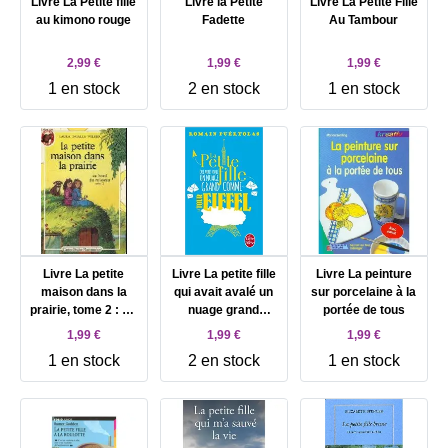
Livre La Petite fille
Livre la Petite
Livre La Petite Fille
au kimono rouge
Fadette
Au Tambour
2,99 €
1,99 €
1,99 €
1 en stock
2 en stock
1 en stock
Livre La petite
Livre La petite fille
Livre La peinture
maison dans la
qui avait avalé un
sur porcelaine à la
prairie, tome 2 : Au
nuage grand
portée de tous
bord du ruisseau
comme la tour
1,99 €
1,99 €
1,99 €
Eiffel: Roman
1 en stock
2 en stock
1 en stock