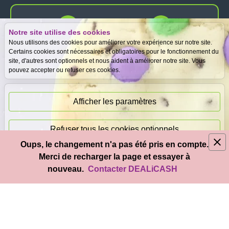
Notre site utilise des cookies
Expertise
Meilleurs prix
Nous utilisons des cookies pour améliorer votre expérience sur notre site.
gratuite
garantis
Certains cookies sont nécessaires et obligatoires pour le fonctionnement du
site, d'autres sont optionnels et nous aident à améliorer notre site. Vous
pouvez accepter ou refuser ces cookies.
Paiement
immédiat
Afficher les paramètres
Refuser tous les cookies optionnels
Oups, le changement n'a pas été pris en compte.
© 2026
DEAL
i
CASH
- Tous droits réservés
Merci de recharger la page et essayer à
Accepter tous les cookies
nouveau.
Contacter DEALiCASH