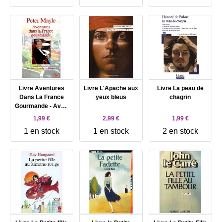
Livre Aventures
Livre L'Apache aux
Livre La peau de
Dans La France
yeux bleus
chagrin
Gourmande - Avec
Ma Fourchette,
1,99 €
2,99 €
1,99 €
Mon Couteau Et
1 en stock
1 en stock
2 en stock
Mon Tire-Bouchon
- Peter Mayle