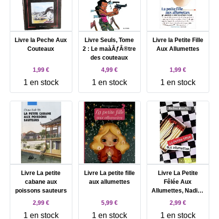
Livre la Peche Aux
Livre Seuls, Tome
Livre la Petite Fille
Couteaux
2 : Le maàÂƒÂ®tre
Aux Allumettes
des couteaux
1,99 €
4,99 €
1,99 €
1 en stock
1 en stock
1 en stock
Livre La petite
Livre La petite fille
Livre La Petite
cabane aux
aux allumettes
Fêlée Aux
poissons sauteurs
Allumettes, Nadine
Monfils
2,99 €
5,99 €
2,99 €
1 en stock
1 en stock
1 en stock