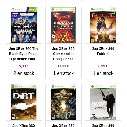
Jeu XBox 360 The
Jeu XBox 360
Jeu XBox 360
Black Eyed Peas -
Command et
Fable Iii
Experience Edition
Conquer : La
Spéciale -
Fureur de Kane
5,99 €
17,99 €
8,99 €
(NTSC) : , FR
2 en stock
1 en stock
1 en stock
Jeu XBox 360
Jeu XBox 360
Jeu XBox 360