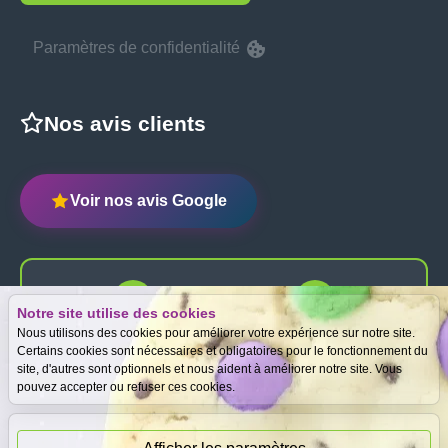
Paramètres de confidentialité
Nos avis clients
Voir nos avis Google
Notre site utilise des cookies
Expertise
Meilleurs prix
Nous utilisons des cookies pour améliorer votre expérience sur notre site.
gratuite
garantis
Certains cookies sont nécessaires et obligatoires pour le fonctionnement du
site, d'autres sont optionnels et nous aident à améliorer notre site. Vous
pouvez accepter ou refuser ces cookies.
Paiement
immédiat