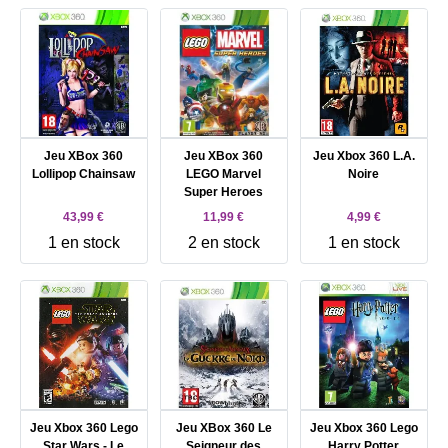
Jeu XBox 360
Jeu XBox 360
Jeu Xbox 360 L.A.
Lollipop Chainsaw
LEGO Marvel
Noire
Super Heroes
43,99 €
11,99 €
4,99 €
1 en stock
2 en stock
1 en stock
Jeu Xbox 360 Lego
Jeu XBox 360 Le
Jeu Xbox 360 Lego
Star Wars - Le
Seigneur des
Harry Potter