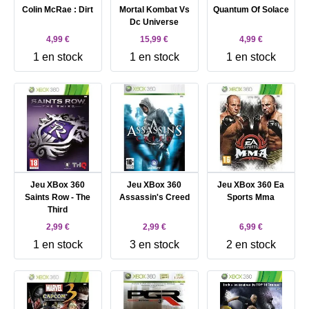
Colin McRae : Dirt
Mortal Kombat Vs
Quantum Of Solace
Dc Universe
4,99 €
15,99 €
4,99 €
1 en stock
1 en stock
1 en stock
Jeu XBox 360
Jeu XBox 360
Jeu XBox 360 Ea
Saints Row - The
Assassin's Creed
Sports Mma
Third
2,99 €
2,99 €
6,99 €
1 en stock
3 en stock
2 en stock