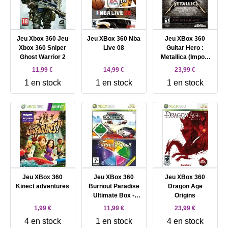
Jeu Xbox 360 Jeu
Jeu XBox 360 Nba
Jeu XBox 360
Xbox 360 Sniper
Live 08
Guitar Hero :
Ghost Warrior 2
Metallica (Import
Américain)
11,99 €
14,99 €
23,99 €
1 en stock
1 en stock
1 en stock
Jeu XBox 360
Jeu XBox 360
Jeu XBox 360
Kinect adventures
Burnout Paradise
Dragon Age
Ultimate Box -
Origins
Trivial Pursuit -
1,99 €
11,99 €
23,99 €
Double Pack
4 en stock
1 en stock
4 en stock