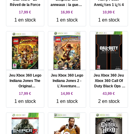
Réveil de la Force
anneaux : la guerre
Annï¿½es 1 ï¿½ 4
du Nord
17,99 €
16,99 €
10,99 €
1 en stock
1 en stock
1 en stock
Jeu Xbox 360 Lego
Jeu Xbox 360 Lego
Jeu Xbox 360 Jeu
Indiana Jones The
Indiana Jones 2 -
Xbox 360 Call Of
Original
L'Aventure
Duty Black Ops Ii
Adventures
Continue
(2) Edition
17,99 €
14,99 €
43,99 €
Hardened
1 en stock
1 en stock
2 en stock