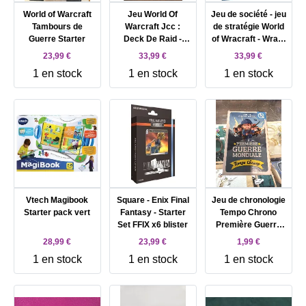
World of Warcraft
Jeu World Of
Jeu de société - jeu
Tambours de
Warcraft Jcc :
de stratégie World
Guerre Starter
Deck De Raid -
of Wracraft - Wrath
Repaire D'onyxia -
Of the Light King
23,99 €
33,99 €
33,99 €
Deck
1 en stock
1 en stock
1 en stock
Vtech Magibook
Square - Enix Final
Jeu de chronologie
Starter pack vert
Fantasy - Starter
Tempo Chrono
Set FFIX x6 blister
Première Guerre
mondiale
28,99 €
23,99 €
1,99 €
1 en stock
1 en stock
1 en stock