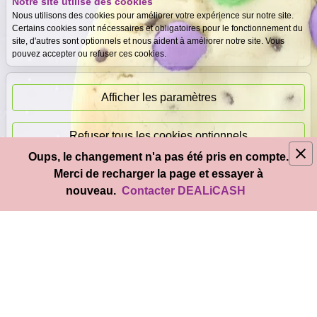
Notre site utilise des cookies
Expertise
Meilleurs prix
Nous utilisons des cookies pour améliorer votre expérience sur notre site.
gratuite
garantis
Certains cookies sont nécessaires et obligatoires pour le fonctionnement du
site, d'autres sont optionnels et nous aident à améliorer notre site. Vous
pouvez accepter ou refuser ces cookies.
Paiement
immédiat
Afficher les paramètres
Refuser tous les cookies optionnels
Oups, le changement n'a pas été pris en compte.
© 2026
DEAL
i
CASH
- Tous droits réservés
Merci de recharger la page et essayer à
Accepter tous les cookies
nouveau.
Contacter DEALiCASH