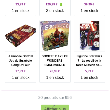
Colosseum (WFC)
Spark of Rebellion
33,99 €
129,99 €
39,99 €
Special 19cm
1 en stock
3 en stock
1 en stock
Asmodee Gof01d
SOCIETE DAYS OF
Figurine Star wars
Jeu de Stratégie
WONDERS
7 - Le réveil de la
Gang Of Four
SMALLWORLD
force Mission dans
la forêt
17,99 €
28,99 €
5,99 €
1 en stock
1 en stock
1 en stock
30 produits sur 956
Afficher plus