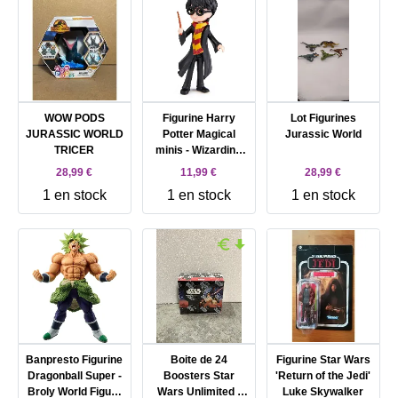
WOW PODS
Figurine Harry
Lot Figurines
JURASSIC WORLD
Potter Magical
Jurassic World
TRICER
minis - Wizarding
World (assort)
28,99 €
11,99 €
28,99 €
(barquette) -
1 en stock
1 en stock
1 en stock
modèle aléatoire
Banpresto Figurine
Boite de 24
Figurine Star Wars
Dragonball Super -
Boosters Star
'Return of the Jedi'
Broly World Figure
Wars Unlimited :
Luke Skywalker