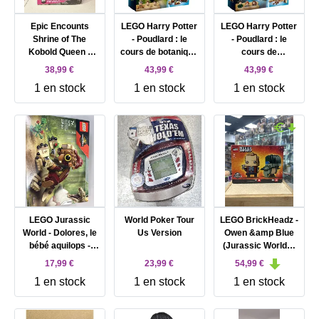
Epic Encounts
LEGO Harry Potter
LEGO Harry Potter
Shrine of The
- Poudlard : le
- Poudlard : le
Kobold Queen -
cours de botanique
cours de
Jeu de rôle RPG
- 76384
métamorphose -
38,99 €
43,99 €
43,99 €
Fantasy avec 20
76382
1 en stock
1 en stock
1 en stock
Miniatures Tapis de
Jeu Double Face et
Livre d aventure
Game Master avec
statistiques de
Monstres
Compatible 5E
LEGO Jurassic
World Poker Tour
LEGO BrickHeadz -
World - Dolores, le
Us Version
Owen &amp Blue
bébé aquilops -
(Jurassic World) -
76970
41614
17,99 €
23,99 €
54,99 €
1 en stock
1 en stock
1 en stock