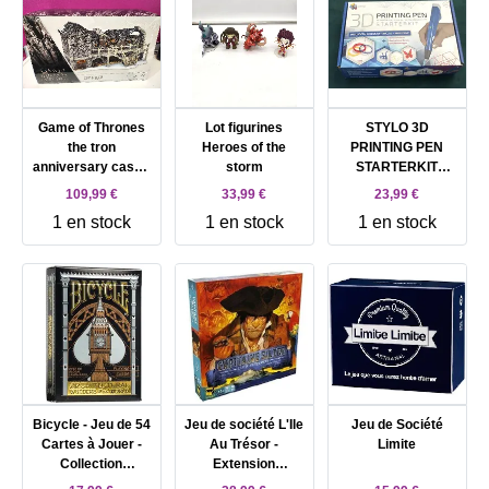
Game of Thrones
Lot figurines
STYLO 3D
the tron
Heroes of the
PRINTING PEN
anniversary castle
storm
STARTERKIT
black
8711568010197
109,99 €
33,99 €
23,99 €
LOISIR CREATIF
1 en stock
1 en stock
1 en stock
EDUCATION JEU
JOUET
IMPRIMANTE 14+
ART COMASOUND
KARTEL CSK
ONLINE
Bicycle - Jeu de 54
Jeu de société L'Ile
Jeu de Société
Cartes à Jouer -
Au Trésor -
Limite
Collection
Extension
Ultimates -
Capitaine SIlver :