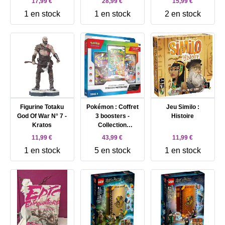
17,99 €
28,99 €
15,99 €
Architectural
L'Ile De La
1 en stock
1 en stock
2 en stock
Wonders of The
Revanche
World - Magie /
Carte Magie
Figurine Totaku
Pokémon : Coffret
Jeu Similo :
God Of War N° 7 -
3 boosters -
Histoire
Kratos
Collection
Illustration
11,99 €
43,99 €
11,99 €
Premiers
1 en stock
5 en stock
1 en stock
Partenaires - ex
Août Start 3