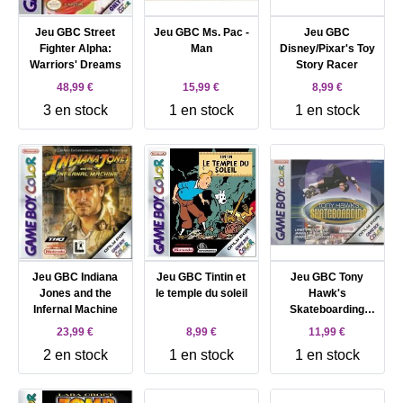
Jeu GBC Street
Jeu GBC Ms. Pac -
Jeu GBC
Fighter Alpha:
Man
Disney/Pixar's Toy
Warriors' Dreams
Story Racer
48,99 €
15,99 €
8,99 €
3 en stock
1 en stock
1 en stock
Jeu GBC Indiana
Jeu GBC Tintin et
Jeu GBC Tony
Jones and the
le temple du soleil
Hawk's
Infernal Machine
Skateboarding
Game Boy Color
23,99 €
8,99 €
11,99 €
2 en stock
1 en stock
1 en stock