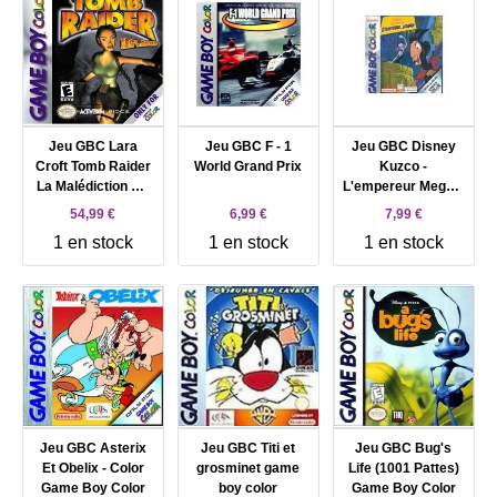
Jeu GBC Lara
Jeu GBC F - 1
Jeu GBC Disney
Croft Tomb Raider
World Grand Prix
Kuzco -
La Malédiction De
L'empereur Megalo
L'épée Game Boy
Game Boy Color
54,99 €
6,99 €
7,99 €
Color
1 en stock
1 en stock
1 en stock
Jeu GBC Asterix
Jeu GBC Titi et
Jeu GBC Bug's
Et Obelix - Color
grosminet game
Life (1001 Pattes)
Game Boy Color
boy color
Game Boy Color