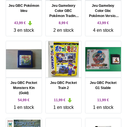
Jeu GBC Pokémon
Jeu Gamebory
Jeu Gameboy
bleu
Color GBC
Color Gbc
Pokémon Trading
Pokémon Version
Card Pocket
Argent
43,99 €
8,99 €
43,99 €
Monster TCG Ntsc
3 en stock
2 en stock
4 en stock
J ( import japonais
)
Jeu GBC Pocket
Jeu GBC Pocket
Jeu GBC Pocket
Monsters Kin
Train 2
G1 Stable
(Gold)
54,99 €
11,99 €
11,99 €
1 en stock
1 en stock
1 en stock