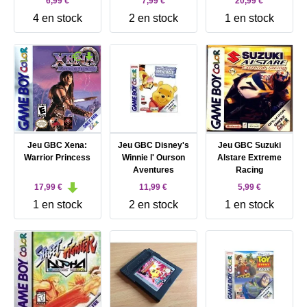
6,99 €
7,99 €
20,99 €
4 en stock
2 en stock
1 en stock
Jeu GBC Xena:
Jeu GBC Disney's
Jeu GBC Suzuki
Warrior Princess
Winnie l' Ourson
Alstare Extreme
Aventures
Racing
17,99 €
11,99 €
5,99 €
1 en stock
2 en stock
1 en stock