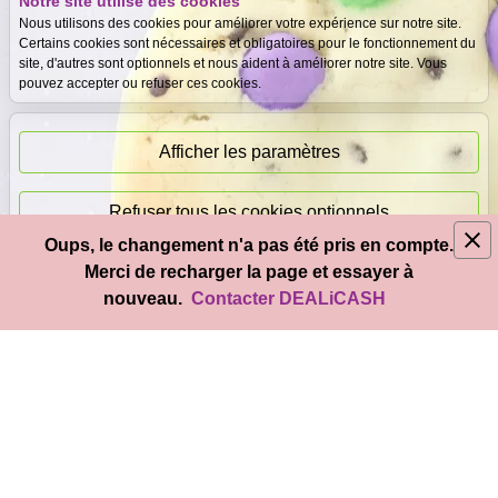
Notre site utilise des cookies
Expertise
Meilleurs prix
Nous utilisons des cookies pour améliorer votre expérience sur notre site.
gratuite
garantis
Certains cookies sont nécessaires et obligatoires pour le fonctionnement du
site, d'autres sont optionnels et nous aident à améliorer notre site. Vous
pouvez accepter ou refuser ces cookies.
Paiement
immédiat
Afficher les paramètres
Refuser tous les cookies optionnels
Oups, le changement n'a pas été pris en compte.
© 2026
DEAL
i
CASH
- Tous droits réservés
Merci de recharger la page et essayer à
Accepter tous les cookies
nouveau.
Contacter DEALiCASH