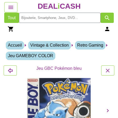
DEAL
i
CASH
Tout
Accueil
Vintage & Collection
Retro Gaming
Jeu GAMEBOY COLOR
Jeu GBC Pokémon bleu