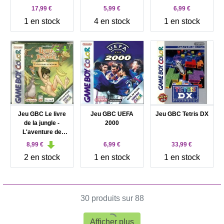
17,99 €
5,99 €
6,99 €
1 en stock
4 en stock
1 en stock
Jeu GBC Le livre
Jeu GBC UEFA
Jeu GBC Tetris DX
de la jungle -
2000
L'aventure de
Mowgli
8,99 €
6,99 €
33,99 €
2 en stock
1 en stock
1 en stock
30 produits sur 88
Afficher plus