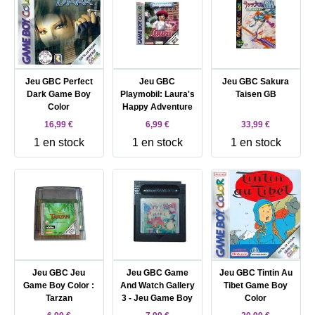
Jeu GBC Perfect
Jeu GBC
Jeu GBC Sakura
Dark Game Boy
Playmobil: Laura's
Taisen GB
Color
Happy Adventure
16,99 €
6,99 €
33,99 €
1 en stock
1 en stock
1 en stock
Jeu GBC Jeu
Jeu GBC Game
Jeu GBC Tintin Au
Game Boy Color :
And Watch Gallery
Tibet Game Boy
Tarzan
3 - Jeu Game Boy
Color