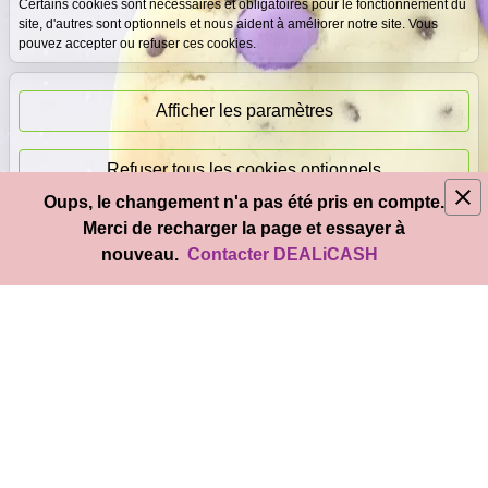
gratuite
garantis
Certains cookies sont nécessaires et obligatoires pour le fonctionnement du
site, d'autres sont optionnels et nous aident à améliorer notre site. Vous
pouvez accepter ou refuser ces cookies.
Paiement
immédiat
Afficher les paramètres
Refuser tous les cookies optionnels
Oups, le changement n'a pas été pris en compte.
© 2026
DEAL
i
CASH
- Tous droits réservés
Merci de recharger la page et essayer à
Accepter tous les cookies
nouveau.
Contacter DEALiCASH