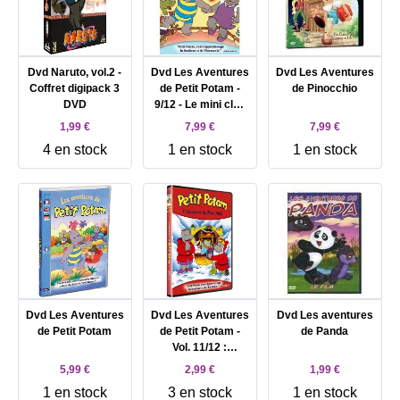
Dvd Naruto, vol.2 -
Dvd Les Aventures
Dvd Les Aventures
Coffret digipack 3
de Petit Potam -
de Pinocchio
DVD
9/12 - Le mini club
de Barbotam
1,99 €
7,99 €
7,99 €
4 en stock
1 en stock
1 en stock
Dvd Les Aventures
Dvd Les Aventures
Dvd Les aventures
de Petit Potam
de Petit Potam -
de Panda
Vol. 11/12 :
L'assistant du
5,99 €
2,99 €
1,99 €
PËre NoÎl
1 en stock
3 en stock
1 en stock