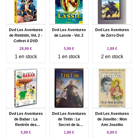
Dvd Les Aventures
Dvd Les Aventures
Dvd Les Aventures
de Rintintin, Vol. 2 -
de Lassie - Vol. 2
de Zorro Dvd
Coftret 4 DVD
28,99 €
5,99 €
1,99 €
1 en stock
1 en stock
2 en stock
Dvd Les Aventures
Dvd Les Aventures
Dvd Les Aventures
de Babar : La
de Tintin : Le
de Joselito : Mon
Rentrée des
Secret de la
Ami Joselito
classes / Le Chef
Licorne
5,99 €
1,99 €
6,99 €
de bande (+ 4