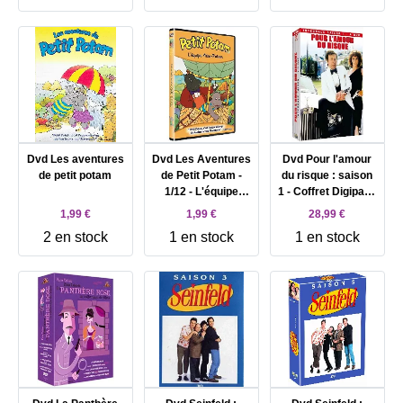
Dvd Les aventures
Dvd Les Aventures
Dvd Pour l'amour
de petit potam
de Petit Potam -
du risque : saison
1/12 - L'équipe
1 - Coffret Digipack
Aéro - Potam
5 DVD
1,99 €
1,99 €
28,99 €
2 en stock
1 en stock
1 en stock