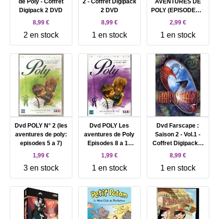
de Poly - Coffret
2 - Coffret Digipack
AVENTURES DE
Digipack 2 DVD
2 DVD
POLY (EPISODES 1
à 8)
8,99 €
8,99 €
2,99 €
2 en stock
1 en stock
1 en stock
Dvd POLY N° 2 (les
Dvd POLY Les
Dvd Farscape :
aventures de poly:
aventures de Poly
Saison 2 - Vol.1 -
episodes 5 a 7)
Episodes 8 a 10
Coffret Digipack 3
Cecile Aubry
DVD
1,99 €
1,99 €
8,99 €
3 en stock
1 en stock
1 en stock