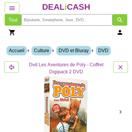
DEAL
i
CASH
Tout
Accueil
Culture
DVD et Bluray
DVD
Dvd Les Aventures de Poly - Coffret
Digipack 2 DVD