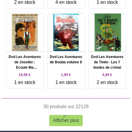
2 en stock
4 en stock
1 en stock
comptines)
Dvd Les Aventures
Dvd Les Aventures
Dvd Les Aventures
de Joselito :
de Bouba volume 8
de Tintin - Les 7
Ecoute Ma
boules de cristal
Chanson
10,99 €
1,99 €
4,99 €
1 en stock
1 en stock
2 en stock
30 produits sur 22128
Afficher plus