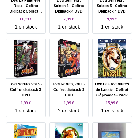
Dvd La Panthère
Dvd Seinfeld :
Dvd Seinfeld :
Rose - Coffret
Saison 3 - Coffret
Saison 5 - Coffret
Digipack Collector
Digipack 4 DVD
Digipack 4 DVD
6 DVD
11,99 €
7,99 €
9,99 €
1 en stock
1 en stock
1 en stock
Dvd Naruto, vol.5 -
Dvd Naruto, vol.1 -
Dvd Les Aventures
Coffret digipack 3
Coffret digipack 3
de Lassie - Coffret
DVD
DVD
8 épisodes - Pack
1,99 €
1,99 €
15,99 €
1 en stock
2 en stock
1 en stock