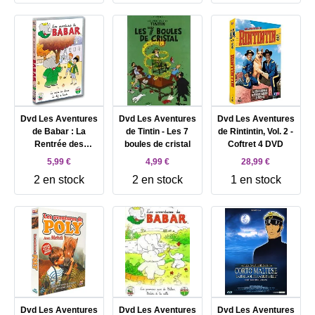
Dvd Les Aventures
Dvd Les Aventures
Dvd Les Aventures
de Babar : La
de Tintin - Les 7
de Rintintin, Vol. 2 -
Rentrée des
boules de cristal
Coftret 4 DVD
classes / Le Chef
5,99 €
4,99 €
28,99 €
de bande (+ 4
2 en stock
2 en stock
1 en stock
comptines)
Dvd Les Aventures
Dvd Les Aventures
Dvd Les Aventures