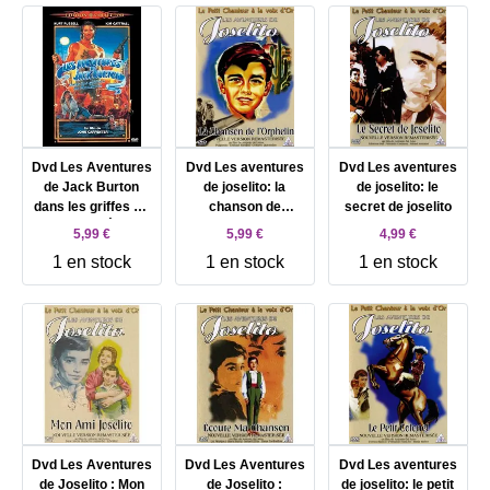
Dvd Les Aventures
Dvd Les aventures
Dvd Les aventures
de Jack Burton
de joselito: la
de joselito: le
dans les griffes du
chanson de
secret de joselito
Mandarin - Édition
l'orphelin
5,99 €
5,99 €
4,99 €
Simple
1 en stock
1 en stock
1 en stock
Dvd Les Aventures
Dvd Les Aventures
Dvd Les aventures
de Joselito : Mon
de Joselito :
de joselito: le petit