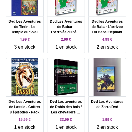
Dvd Les Aventures
Dvd Les Aventures
Dvd les Aventures
de Tintin - Le
de Babar :
de Babar L'arrivee
Temple du Soleil
L'Arrivée du bébé
Du Bebe Elephant
éléphant / Où est
4,99 €
2,99 €
4,99 €
passée Isabelle ?
3 en stock
1 en stock
2 en stock
(+ 4 comptines)
Dvd Les Aventures
Dvd Les aventures
Dvd Les Aventures
de Lassie - Coffret
de Robin des bois /
de Zorro Dvd
8 épisodes - Pack
Les chevaliers de
la table ronde
15,99 €
33,99 €
1,99 €
1 en stock
1 en stock
2 en stock