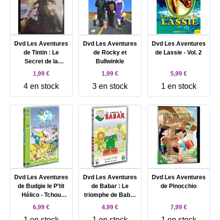
Dvd Les Aventures
Dvd Les Aventures
Dvd Les Aventures
de Tintin : Le
de Rocky et
de Lassie - Vol. 2
Secret de la
Bullwinkle
Licorne
1,99 €
1,99 €
5,99 €
4 en stock
3 en stock
1 en stock
Dvd Les Aventures
Dvd Les Aventures
Dvd Les Aventures
de Budgie le P'tit
de Babar : Le
de Pinocchio
Hélico - Tchou
triomphe de Babar
Tchou le p'tit train
/ Alexandre le
6,99 €
4,99 €
7,99 €
grand (+ 4
1 en stock
1 en stock
1 en stock