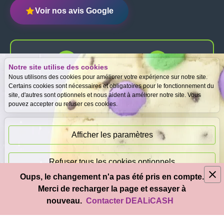
Voir nos avis Google
Notre site utilise des cookies
Expertise
Meilleurs prix
Nous utilisons des cookies pour améliorer votre expérience sur notre site.
gratuite
garantis
Certains cookies sont nécessaires et obligatoires pour le fonctionnement du
site, d'autres sont optionnels et nous aident à améliorer notre site. Vous
pouvez accepter ou refuser ces cookies.
Paiement
immédiat
Afficher les paramètres
Refuser tous les cookies optionnels
Oups, le changement n'a pas été pris en compte.
© 2026
DEAL
i
CASH
- Tous droits réservés
Merci de recharger la page et essayer à
Accepter tous les cookies
nouveau.
Contacter DEALiCASH