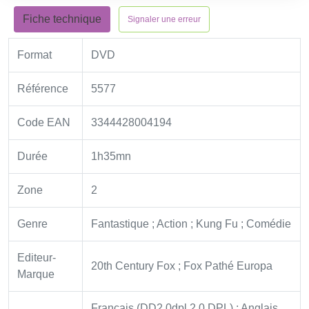
Fiche technique
Signaler une erreur
Format
DVD
Référence
5577
Code EAN
3344428004194
Durée
1h35mn
Zone
2
Genre
Fantastique ; Action ; Kung Fu ; Comédie
Editeur-
20th Century Fox ; Fox Pathé Europa
Marque
Français (DD2.0dpl 2.0 DPL) ; Anglais