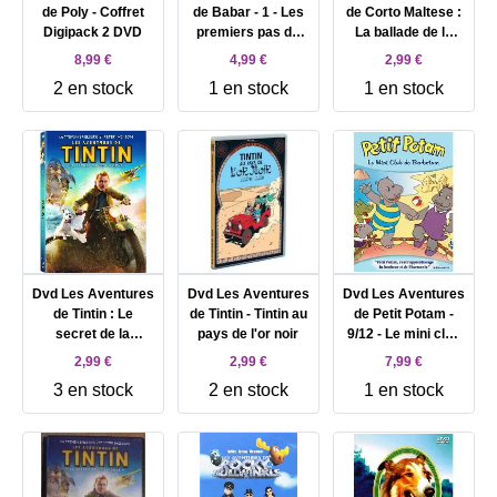
de Poly - Coffret
de Babar - 1 - Les
de Corto Maltese :
Digipack 2 DVD
premiers pas de
La ballade de la
Babar + Babar à la
mer salée
8,99 €
4,99 €
2,99 €
ville
2 en stock
1 en stock
1 en stock
Dvd Les Aventures
Dvd Les Aventures
Dvd Les Aventures
de Tintin : Le
de Tintin - Tintin au
de Petit Potam -
secret de la
pays de l'or noir
9/12 - Le mini club
Licorne
de Barbotam
2,99 €
2,99 €
7,99 €
3 en stock
2 en stock
1 en stock