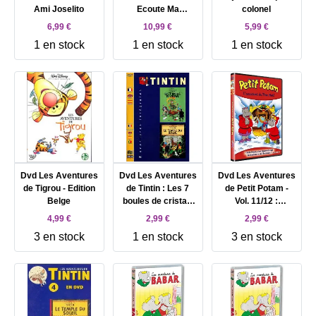
Ami Joselito
Ecoute Ma
colonel
Chanson
6,99 €
10,99 €
5,99 €
1 en stock
1 en stock
1 en stock
Dvd Les Aventures
Dvd Les Aventures
Dvd Les Aventures
de Tigrou - Edition
de Tintin : Les 7
de Petit Potam -
Belge
boules de cristal /
Vol. 11/12 :
Le Temple du soleil
L'assistant du
4,99 €
2,99 €
2,99 €
PËre NoÎl
3 en stock
1 en stock
3 en stock