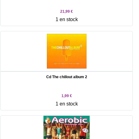
21,99 €
1 en stock
Cd The chillout album 2
1,99 €
1 en stock