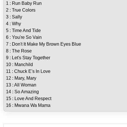
1 : Run Baby Run
2 : True Colors
3 : Sally
4 : Why
5 : Time And Tide
6 : You're So Vain
7 : Don't It Make My Brown Eyes Blue
8 : The Rose
9 : Let's Stay Together
10 : Manchild
11 : Chuck E's In Love
12 : Mary, Mary
13 : All Woman
14 : So Amazing
15 : Love And Respect
16 : Mwana Wa Mama