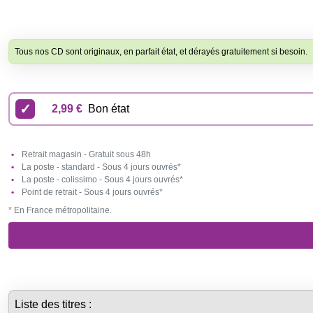
Tous nos CD sont originaux, en parfait état, et dérayés gratuitement si besoin.
2,99 €
Bon état
Retrait magasin - Gratuit sous 48h
La poste - standard - Sous 4 jours ouvrés*
La poste - colissimo - Sous 4 jours ouvrés*
Point de retrait - Sous 4 jours ouvrés*
* En France métropolitaine.
Liste des titres :