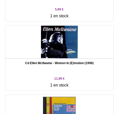
5,99 €
1 en stock
Cd Ellen McIlwaine - Women In (E)motion (1998)
11,99 €
1 en stock