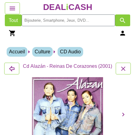
DEAL
i
CASH
Tout
Accueil
Culture
CD Audio
Cd Alazán - Reinas De Corazones (2001)