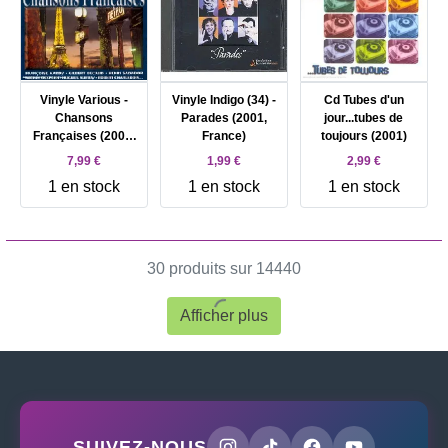
Vinyle Various -
Vinyle Indigo (34) -
Cd Tubes d'un
Chansons
Parades (2001,
jour...tubes de
Françaises (2001,
France)
toujours (2001)
France)
7,99 €
1,99 €
2,99 €
1 en stock
1 en stock
1 en stock
30 produits sur 14440
Afficher plus
SUIVEZ-NOUS