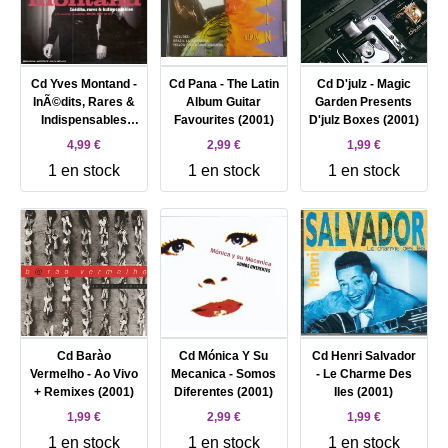
Cd Yves Montand -
Cd Pana - The Latin
Cd D'julz - Magic
InÃ©dits, Rares &
Album Guitar
Garden Presents
Indispensables
Favourites (2001)
D'julz Boxes (2001)
(2001)
4,99 €
2,99 €
1,99 €
1 en stock
1 en stock
1 en stock
Cd Barào
Cd Mónica Y Su
Cd Henri Salvador
Vermelho - Ao Vivo
Mecanica - Somos
- Le Charme Des
+ Remixes (2001)
Diferentes (2001)
Iles (2001)
1,99 €
2,99 €
1,99 €
1 en stock
1 en stock
1 en stock