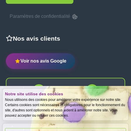
Paramètres de confidentialité
Nos avis clients
Voir nos avis Google
Notre site utilise des cookies
Expertise
Meilleurs prix
Nous utilisons des cookies pour améliorer votre expérience sur notre site.
gratuite
garantis
Certains cookies sont nécessaires et obligatoires pour le fonctionnement du
site, d'autres sont optionnels et nous aident à améliorer notre site. Vous
pouvez accepter ou refuser ces cookies.
Paiement
immédiat