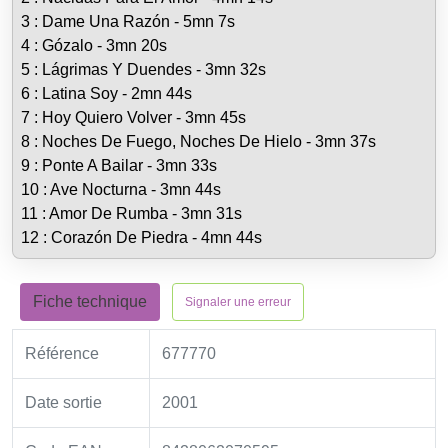
3 : Dame Una Razón - 5mn 7s
4 : Gózalo - 3mn 20s
5 : Lágrimas Y Duendes - 3mn 32s
6 : Latina Soy - 2mn 44s
7 : Hoy Quiero Volver - 3mn 45s
8 : Noches De Fuego, Noches De Hielo - 3mn 37s
9 : Ponte A Bailar - 3mn 33s
10 : Ave Nocturna - 3mn 44s
11 : Amor De Rumba - 3mn 31s
12 : Corazón De Piedra - 4mn 44s
Fiche technique
Signaler une erreur
Référence
677770
Date sortie
2001