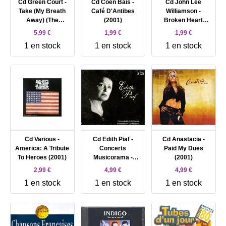
Cd Green Court -
Cd Coen Bais -
Cd John Lee
Take (My Breath
Café D'Antibes
Williamson -
Away) (The
(2001)
Broken Heart
Remixes) (2001)
Blues (2001)
5,99 €
1,99 €
1,99 €
1 en stock
1 en stock
1 en stock
Cd Various -
Cd Edith Piaf -
Cd Anastacia -
America: A Tribute
Concerts
Paid My Dues
To Heroes (2001)
Musicorama -
(2001)
Souvenirs Et
2,99 €
4,99 €
4,99 €
Confidences
1 en stock
1 en stock
1 en stock
(2001)