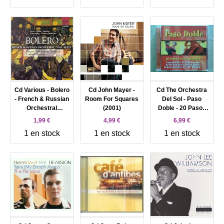
Cd Various - Bolero
Cd John Mayer -
Cd The Orchestra
- French & Russian
Room For Squares
Del Sol - Paso
Orchestral
(2001)
Doble - 20 Pasos
Favourites (2001)
incontournables
1,99 €
4,99 €
6,99 €
(2001)
1 en stock
1 en stock
1 en stock