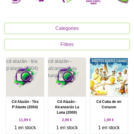
Categories
Filtres
Cd Alazán - Tira
Cd Alazán -
Cd Cuba de mi
P'Alante (2004)
Alcanzarás La
Corazon
Luna (2000)
11,99 €
2,99 €
1,99 €
1 en stock
1 en stock
1 en stock