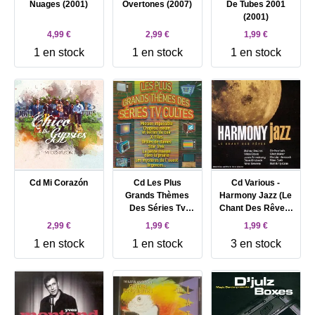
Nuages (2001)
Overtones (2007)
De Tubes 2001
(2001)
4,99 €
2,99 €
1,99 €
1 en stock
1 en stock
1 en stock
Cd Mi Corazón
Cd Les Plus
Cd Various -
Grands Thèmes
Harmony Jazz (Le
Des Séries Tv
Chant Des Rêves)
Cultes (2001)
(2001)
2,99 €
1,99 €
1,99 €
1 en stock
1 en stock
3 en stock