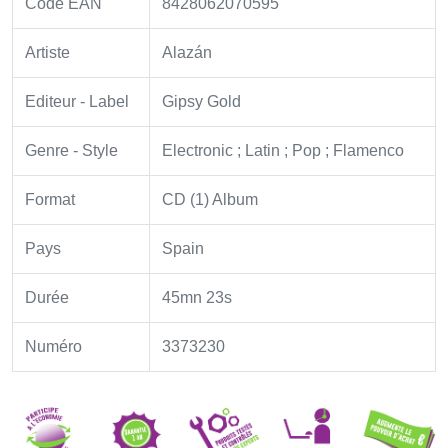
Code EAN
8428062070595
Artiste
Alazán
Editeur - Label
Gipsy Gold
Genre - Style
Electronic ; Latin ; Pop ; Flamenco
Format
CD (1) Album
Pays
Spain
Durée
45mn 23s
Numéro
3373230