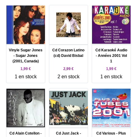
Vinyle Sugar Jones
Cd Corazon Latino
Cd Karaoké Audio
- Sugar Jones
(cd) David Bisbal
- Années 2001 Vol
(2001, Canada)
1
1,99 €
2,99 €
1,99 €
1 en stock
2 en stock
1 en stock
Cd Alain Cotellon -
Cd Just Jack -
Cd Various - Plus