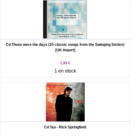
Cd Those were the days (25 classic songs from the Swinging Sixties)
[UK Import]
1,99 €
1 en stock
Cd Tao - Rick Springfield