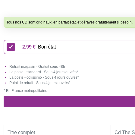
Tous nos CD sont originaux, en parfait état, et dérayés gratuitement si besoin.
2,99 €
Bon état
Retrait magasin - Gratuit sous 48h
La poste - standard - Sous 4 jours ouvrés*
La poste - colissimo - Sous 4 jours ouvrés*
Point de retrait - Sous 4 jours ouvrés*
* En France métropolitaine.
Titre complet
Cd The S