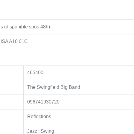
s (disponible sous 48h)
ISA A10 01C
465400
The Swingfield Big Band
096741930720
Reflections
Jazz ; Swing