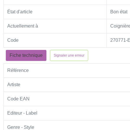
État d'article
Bon état
Actuellement à
Coignière
Code
270771-E
Fiche technique
Signaler une erreur
Référence
Artiste
Code EAN
Editeur - Label
Genre - Style