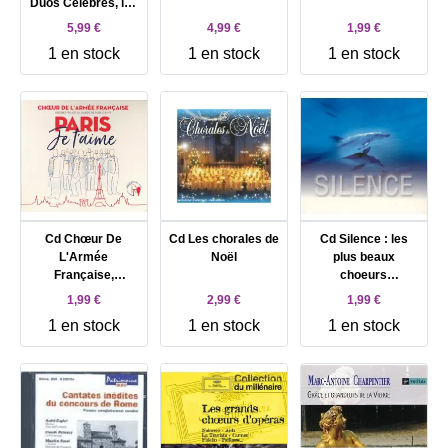
Duos Celebres, les
plus Beaux
5,99 €
4,99 €
1,99 €
Choeurs - 60 Titres
1 en stock
1 en stock
1 en stock
Cd Chœur De
Cd Les chorales de
Cd Silence : les
L'Armée
Noël
plus beaux
Française,
choeurs
Orchestre De La
classiques
1,99 €
2,99 €
1,99 €
Garde
1 en stock
1 en stock
1 en stock
Républicaine -
Paris Je T'aime
(2019)