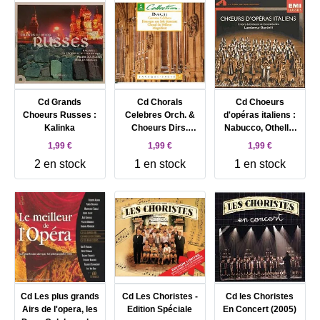
Cd Grands
Cd Chorals
Cd Choeurs
Choeurs Russes :
Celebres Orch. &
d'opéras italiens :
Kalinka
Choeurs Dirs.
Nabucco, Othello,
Corboz ou Leppard
Le Trouvère,
1,99 €
1,99 €
1,99 €
Cavalleria
2 en stock
1 en stock
1 en stock
rusticana, Madame
Butterfly, Turandot,
Macbeth, Lucia di
Lamermmor, Moïse
en Egypte, Don
Pasquale, Aïda
Cd Les plus grands
Cd Les Choristes -
Cd les Choristes
Airs de l'opera, les
Edition Spéciale
En Concert (2005)