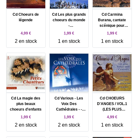
Cd Choeurs de
Cd Les plus grands
Cd Carmina
légende
choeurs du monde
Burana, cantate
-
scénique pour
Bach/Haendel/Orff
solistes, choeurs
4,99 €
1,99 €
1,99 €
999 Decca
et orchestre
2 en stock
1 en stock
1 en stock
Cd La magie des
Cd Various - Les
Cd CHOEURS
plus beaux
Voix Des
D'ANGES / VOL.1
choeurs d'enfants
Cathédrales - -
(LES PLUS
Grands Choeurs
BELLES VOIX
1,99 €
1,99 €
4,99 €
Sacrés (2000)
D'ENFANTS)
2 en stock
2 en stock
1 en stock