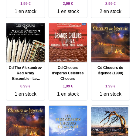
Célèbres - Vol.2
1,99 €
2,99 €
2,99 €
(1989)
1 en stock
1 en stock
2 en stock
Cd The Alexandrov
Cd Choeurs
Cd Choeurs de
Red Army
d'operas Celebres
légende (1998)
Ensemble - Les
Choeurs
Chœurs De
6,99 €
1,99 €
1,99 €
L'Armée
1 en stock
1 en stock
1 en stock
Soviétique