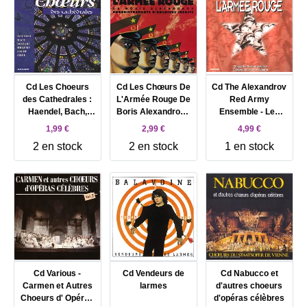
Cd Les Choeurs
Cd Les Chœurs De
Cd The Alexandrov
des Cathedrales :
L'Armée Rouge De
Red Army
Haendel, Bach,
Boris Alexandrov -
Ensemble - Les
Mozart, Brahms,
Enregistrements
Chœurs De
1,99 €
2,99 €
4,99 €
Faure, Orff
D'Archives Inédit
L'Armée Rouge
2 en stock
2 en stock
1 en stock
(1992)
(1994)
Cd Various -
Cd Vendeurs de
Cd Nabucco et
Carmen et Autres
larmes
d'autres choeurs
Choeurs d' Opéras
d'opéras célèbres