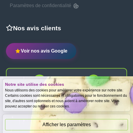
Paramètres de confidentialité
Nos avis clients
Voir nos avis Google
Notre site utilise des cookies
Expertise
Meilleurs prix
Nous utilisons des cookies pour améliorer votre expérience sur notre site.
gratuite
garantis
Certains cookies sont nécessaires et obligatoires pour le fonctionnement du
site, d'autres sont optionnels et nous aident à améliorer notre site. Vous
pouvez accepter ou refuser ces cookies.
Paiement
immédiat
Afficher les paramètres