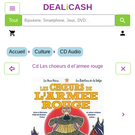
DEAL
i
CASH
Tout
Accueil
Culture
CD Audio
Cd Les choeurs d el'armee rouge