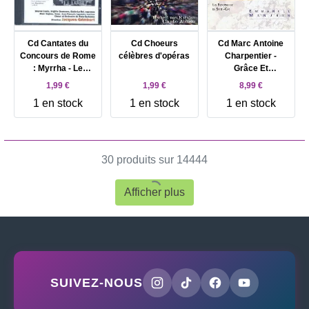
Cd Cantates du
Cd Choeurs
Cd Marc Antoine
Concours de Rome
célèbres d'opéras
Charpentier -
: Myrrha - Le
Grâce Et
Printemps - 5
Grandeurs De La
1,99 €
1,99 €
8,99 €
Choeurs - Coste
Vierge (1998)
1 en stock
1 en stock
1 en stock
30 produits sur 14444
Afficher plus
SUIVEZ-NOUS