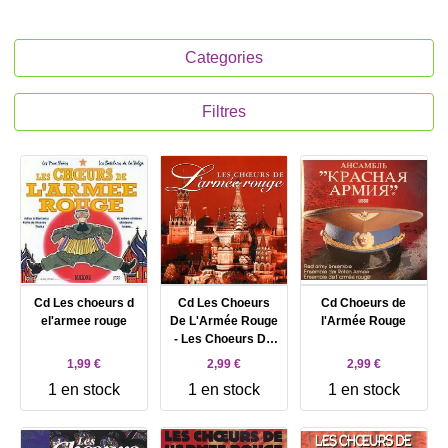
Categories
Filtres
Cd Les choeurs d
Cd Les Choeurs
Cd Choeurs de
el'armee rouge
De L'Armée Rouge
l'Armée Rouge
- Les Choeurs De
L'Armée Rouge
1,99 €
2,99 €
2,99 €
(1996)
1 en stock
1 en stock
1 en stock