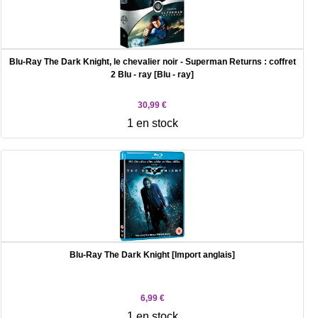
Blu-Ray The Dark Knight, le chevalier noir - Superman Returns : coffret
2 Blu - ray [Blu - ray]
30,99 €
1 en stock
Blu-Ray The Dark Knight [Import anglais]
6,99 €
1 en stock