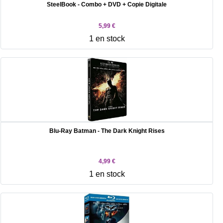
SteelBook - Combo + DVD + Copie Digitale
5,99 €
1 en stock
Blu-Ray Batman - The Dark Knight Rises
4,99 €
1 en stock