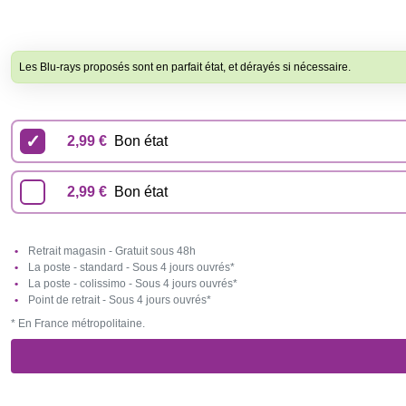
Les Blu-rays proposés sont en parfait état, et dérayés si nécessaire.
2,99 €
Bon état
2,99 €
Bon état
Retrait magasin - Gratuit sous 48h
La poste - standard - Sous 4 jours ouvrés*
La poste - colissimo - Sous 4 jours ouvrés*
Point de retrait - Sous 4 jours ouvrés*
* En France métropolitaine.