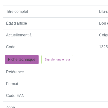
Titre complet
Blu-
État d'article
Bon é
Actuellement à
Coign
Code
1325
Fiche technique
Signaler une erreur
Référence
Format
Code EAN
Zone