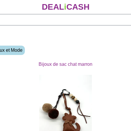
DEAL
i
CASH
oux et Mode
Bijoux de sac chat marron