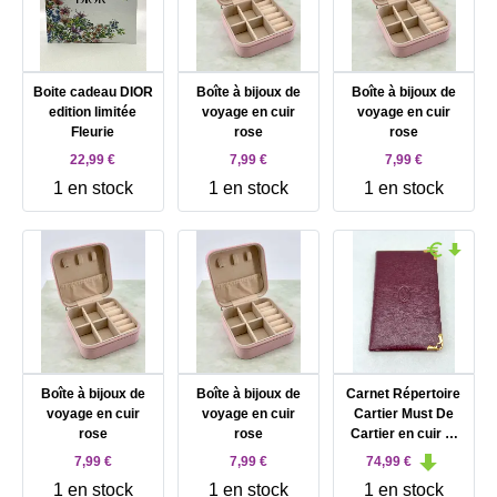
Boite cadeau DIOR
Boîte à bijoux de
Boîte à bijoux de
edition limitée
voyage en cuir
voyage en cuir
Fleurie
rose
rose
22,99 €
7,99 €
7,99 €
1 en stock
1 en stock
1 en stock
Boîte à bijoux de
Boîte à bijoux de
Carnet Répertoire
voyage en cuir
voyage en cuir
Cartier Must De
rose
rose
Cartier en cuir et
bordures doré
7,99 €
7,99 €
74,99 €
1 en stock
1 en stock
1 en stock