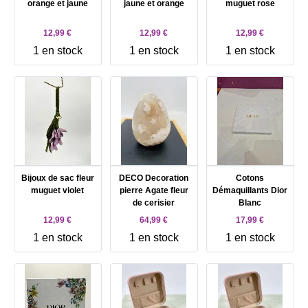
orange et jaune
jaune et orange
muguet rose
12,99 €
12,99 €
12,99 €
1 en stock
1 en stock
1 en stock
Bijoux de sac fleur
DECO Decoration
Cotons
muguet violet
pierre Agate fleur
Démaquillants Dior
de cerisier
Blanc
12,99 €
64,99 €
17,99 €
1 en stock
1 en stock
1 en stock