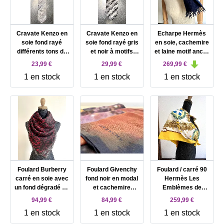
Cravate Kenzo en
Cravate Kenzo en
Echarpe Hermès
soie fond rayé
soie fond rayé gris
en soie, cachemire
différents tons de
et noir à motifs
et laine motif ancre
bleus, blanc et gris
fleurs
bleu et rouge
23,99 €
29,99 €
269,99 €
à motifs fleurs
1 en stock
1 en stock
1 en stock
Foulard Burberry
Foulard Givenchy
Foulard / carré 90
carré en soie avec
fond noir en modal
Hermès Les
un fond dégradé de
et cachemire
Emblèmes de
rouge, orange et
motifs tête de
l'Europe en soie
94,99 €
84,99 €
259,99 €
violet
chien
couleur jaune et
1 en stock
1 en stock
1 en stock
blanche