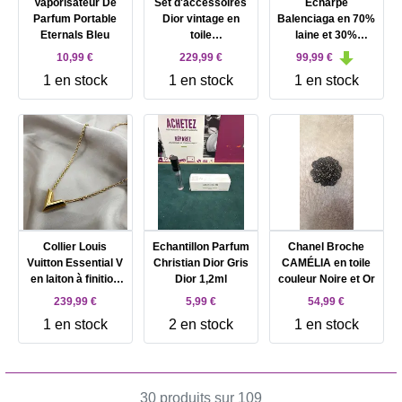
Vaporisateur De
Set d'accessoires
Echarpe
Parfum Portable
Dior vintage en
Balenciaga en 70%
Eternals Bleu
toile
laine et 30%
monogrammée
cachemire marron
10,99 €
229,99 €
99,99 €
beige et marron
et rouge
1 en stock
1 en stock
1 en stock
avec finitions en
cuir marron
Collier Louis
Echantillon Parfum
Chanel Broche
Vuitton Essential V
Christian Dior Gris
CAMÉLIA en toile
en laiton à finition
Dior 1,2ml
couleur Noire et Or
dorée
239,99 €
5,99 €
54,99 €
1 en stock
2 en stock
1 en stock
30 produits sur 109