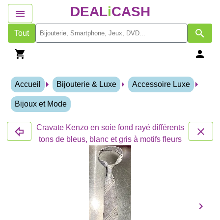
DEAL
i
CASH
Tout
Accueil
Bijouterie & Luxe
Accessoire Luxe
Bijoux et Mode
Cravate Kenzo en soie fond rayé différents
tons de bleus, blanc et gris à motifs fleurs