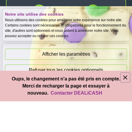
Notre site utilise des cookies
Expertise
Meilleurs prix
Nous utilisons des cookies pour améliorer votre expérience sur notre site.
gratuite
garantis
Certains cookies sont nécessaires et obligatoires pour le fonctionnement du
site, d'autres sont optionnels et nous aident à améliorer notre site. Vous
pouvez accepter ou refuser ces cookies.
Paiement
immédiat
Afficher les paramètres
Refuser tous les cookies optionnels
Oups, le changement n'a pas été pris en compte.
© 2026
DEAL
i
CASH
- Tous droits réservés
Merci de recharger la page et essayer à
Accepter tous les cookies
nouveau.
Contacter DEALiCASH