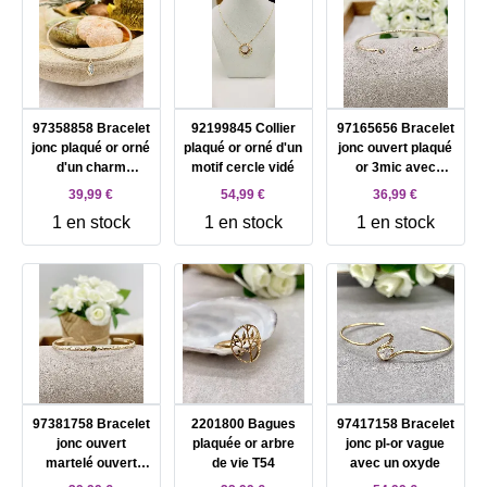
97358858 Bracelet
92199845 Collier
97165656 Bracelet
jonc plaqué or orné
plaqué or orné d'un
jonc ouvert plaqué
d'un charm
motif cercle vidé
or 3mic avec
d'oxyde bleu forme
oxydes blancs aux
39,99 €
54,99 €
36,99 €
amande
extrémités
1 en stock
1 en stock
1 en stock
97381758 Bracelet
2201800 Bagues
97417158 Bracelet
jonc ouvert
plaquée or arbre
jonc pl-or vague
martelé ouvert
de vie T54
avec un oxyde
plaqué or avec