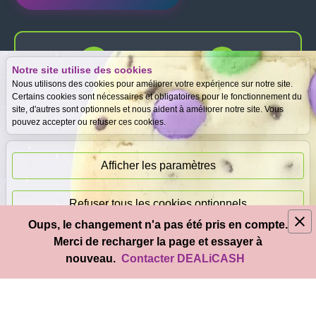
Notre site utilise des cookies
Expertise
Meilleurs prix
Nous utilisons des cookies pour améliorer votre expérience sur notre site.
gratuite
garantis
Certains cookies sont nécessaires et obligatoires pour le fonctionnement du
site, d'autres sont optionnels et nous aident à améliorer notre site. Vous
pouvez accepter ou refuser ces cookies.
Paiement
immédiat
Afficher les paramètres
Refuser tous les cookies optionnels
Oups, le changement n'a pas été pris en compte.
© 2026
DEAL
i
CASH
- Tous droits réservés
Merci de recharger la page et essayer à
Accepter tous les cookies
nouveau.
Contacter DEALiCASH