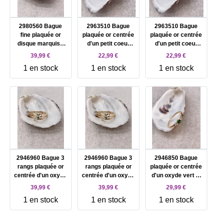
2980560 Bague
2963510 Bague
2963510 Bague
fine plaquée or
plaquée or centrée
plaquée or centrée
disque marquise
d'un petit coeur
d'un petit coeur
centrée d'une
d'oxyde blanc
d'oxyde blanc
39,99 €
22,99 €
22,99 €
amazonite T58
pendant T52
pendant T54
1 en stock
1 en stock
1 en stock
2946960 Bague 3
2946960 Bague 3
2946850 Bague
rangs plaquée or
rangs plaquée or
plaquée or centrée
centrée d'un oxyde
centrée d'un oxyde
d'un oxyde vert et
bleu et 2 oxydes
bleu et 2 oxydes
deux blancs T58
39,99 €
39,99 €
29,99 €
blancs T56
blancs T54
1 en stock
1 en stock
1 en stock