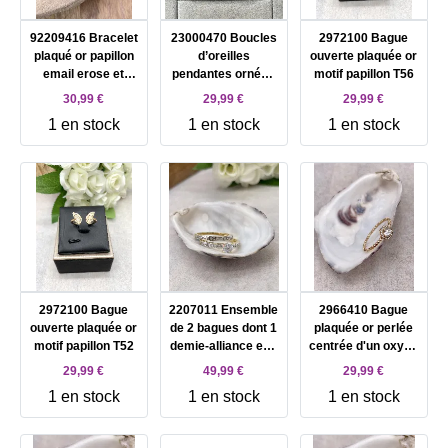
92209416 Bracelet
23000470 Boucles
2972100 Bague
plaqué or papillon
d’oreilles
ouverte plaquée or
email erose et
pendantes ornées
motif papillon T56
mauve
de 3 améthystes et
30,99 €
29,99 €
29,99 €
d’un motif soleil
1 en stock
1 en stock
1 en stock
2972100 Bague
2207011 Ensemble
2966410 Bague
ouverte plaquée or
de 2 bagues dont 1
plaquée or perlée
motif papillon T52
demie-alliance et 1
centrée d'un oxyde
solitaire plaquée or
blanc entourée de
29,99 €
49,99 €
29,99 €
ornées d'oxydes
petits oxydes T54
1 en stock
1 en stock
1 en stock
blancs T56