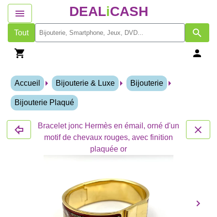
DEAL
i
CASH
Tout
Accueil
Bijouterie & Luxe
Bijouterie
Bijouterie Plaqué
Bracelet jonc Hermès en émail, orné d'un
motif de chevaux rouges, avec finition
plaquée or