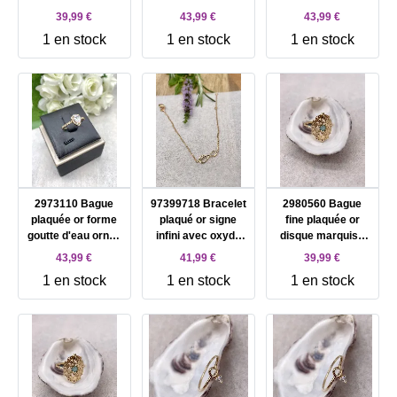
multicolores T52
d'oxydes blancs
d'oxydes blancs
39,99 €
43,99 €
43,99 €
T54
T56
1 en stock
1 en stock
1 en stock
2973110 Bague
97399718 Bracelet
2980560 Bague
plaquée or forme
plaqué or signe
fine plaquée or
goutte d'eau ornée
infini avec oxyde
disque marquise
d'oxydes blancs
blanc
centrée d'une
43,99 €
41,99 €
39,99 €
T58
amazonite T56
1 en stock
1 en stock
1 en stock