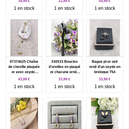
39,99 €
22,99 €
54,99 €
oxyde vert
1 en stock
1 en stock
1 en stock
97374625 Chaîne
330533 Boucles
Bague pl-or oeil
de cheville plaquée
d'oreilles en plaqué
orné d'un oxyde en
or avec oxydes
or chacune ornée
breloque T54
verts et blancs
de 2 perles de
43,99 €
33,99 €
33,99 €
culture et un motif
1 en stock
1 en stock
1 en stock
coquillage
pendants