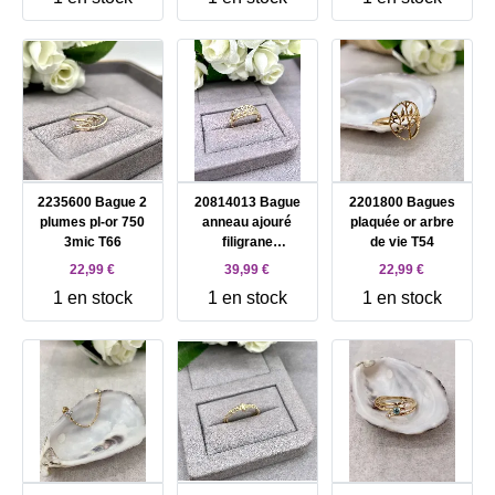
pavées d'oxydes
blancs
2235600 Bague 2
20814013 Bague
2201800 Bagues
plumes pl-or 750
anneau ajouré
plaquée or arbre
3mic T66
filigrane
de vie T54
arabesques pl-or
22,99 €
39,99 €
22,99 €
750 3mic T66
1 en stock
1 en stock
1 en stock