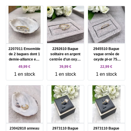
2207011 Ensemble
2292610 Bague
2945510 Bague
de 2 bagues dont 1
solitaire en argent
vague ornée de
demie-alliance et 1
centrée d'un oxyde
oxyde pl-or 750
solitaire plaquée or
entourée de petits
3mic oz T60
49,99 €
39,99 €
22,99 €
ornées d'oxydes
oxydes pl-or 750
1 en stock
1 en stock
1 en stock
blancs T56
3mic oz T62
23042810 anneau
2973110 Bague
2973110 Bague