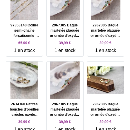
97353140 Collier
2967305 Bague
2967305 Bague
semi-chaîne
martelée plaquée
martelée plaquée
forçat/semie-
or ornée d'oxydes
or ornée d'oxydes
rivière d'oxydes
multicolores T56
multicolores T52
65,00 €
39,99 €
39,99 €
blancs plaqué or
1 en stock
1 en stock
1 en stock
2634360 Petites
2967305 Bague
2967305 Bague
boucles d'oreilles
martelée plaquée
martelée plaquée
créoles oxydes
or ornée d'oxydes
or ornée d'oxydes
bleus pendants
multicolores T56
multicolores T56
39,99 €
39,99 €
39,99 €
plaquées or
1 en stock
1 en stock
1 en stock