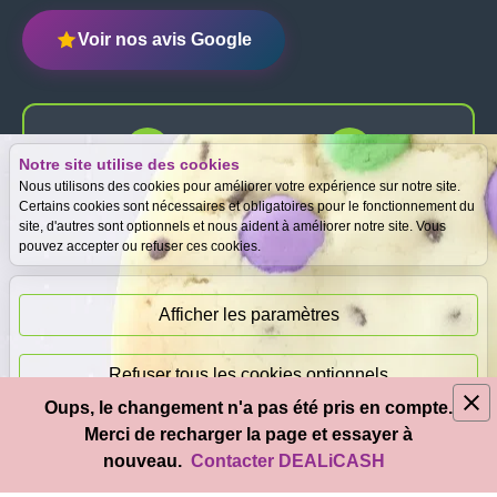
Voir nos avis Google
Notre site utilise des cookies
Expertise
Meilleurs prix
Nous utilisons des cookies pour améliorer votre expérience sur notre site.
gratuite
garantis
Certains cookies sont nécessaires et obligatoires pour le fonctionnement du
site, d'autres sont optionnels et nous aident à améliorer notre site. Vous
pouvez accepter ou refuser ces cookies.
Paiement
immédiat
Afficher les paramètres
Refuser tous les cookies optionnels
Oups, le changement n'a pas été pris en compte.
© 2026
DEAL
i
CASH
- Tous droits réservés
Merci de recharger la page et essayer à
Accepter tous les cookies
nouveau.
Contacter DEALiCASH