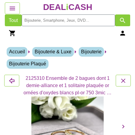
DEAL
i
CASH
Tout
Accueil
Bijouterie & Luxe
Bijouterie
Bijouterie Plaqué
2125310 Ensemble de 2 bagues dont 1
demie-alliance et 1 solitaire plaquée or
ornées d'oxydes blancs pl-or 750 3mic oz
T64