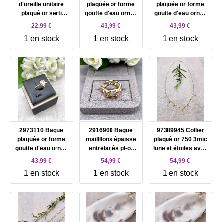
d'oreille unitaire
plaquée or forme
plaquée or forme
plaqué or serti
goutte d'eau ornée
goutte d'eau ornée
d'oxydes blancs
d'oxydes blancs
d'oxydes blancs
22,99 €
43,99 €
43,99 €
T54
T56
1 en stock
1 en stock
1 en stock
2973110 Bague
2916900 Bague
97389945 Collier
plaquée or forme
maillllons épaisse
plaqué or 750 3mic
goutte d'eau ornée
entrelacés pl-or
lune et étoiles avec
d'oxydes blancs
750 3mic T66
oxydes blancs
43,99 €
54,99 €
54,99 €
T58
1 en stock
1 en stock
1 en stock