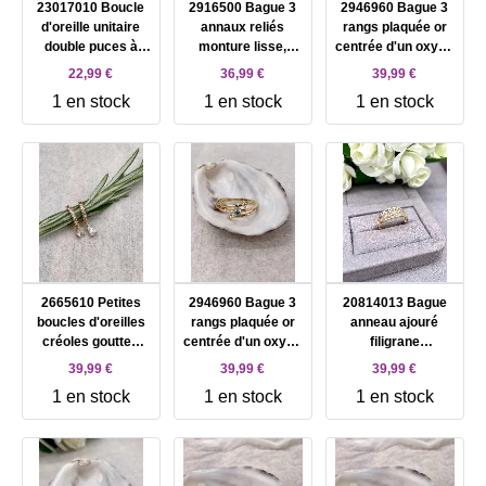
23017010 Boucle
2916500 Bague 3
2946960 Bague 3
d'oreille unitaire
annaux reliés
rangs plaquée or
double puces à
monture lisse,
centrée d'un oxyde
chaîne plaquée or
trsadée et perlée
bleu et 2 oxydes
22,99 €
36,99 €
39,99 €
avec oxydes
pl-or 750 3mic T64
blancs T54
1 en stock
1 en stock
1 en stock
blancs
2665610 Petites
2946960 Bague 3
20814013 Bague
boucles d'oreilles
rangs plaquée or
anneau ajouré
créoles gouttes
centrée d'un oxyde
filigrane
d'oxydes
bleu et 2 oxydes
arabesquespl-or
39,99 €
39,99 €
39,99 €
pendantes blancs
blancs T56
750 3mic T68
1 en stock
1 en stock
1 en stock
plaquées or 3mic