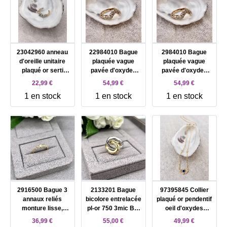
23042960 anneau
22984010 Bague
2984010 Bague
d'oreille unitaire
plaquée vague
plaquée vague
plaqué or serti
pavée d'oxydes
pavée d'oxydes
d'oxydes bleus
blancs T58
blancs T56
22,99 €
54,99 €
54,99 €
1 en stock
1 en stock
1 en stock
2916500 Bague 3
2133201 Bague
97395845 Collier
annaux reliés
bicolore entrelacée
plaqué or pendentif
monture lisse,
pl-or 750 3mic Bic
oeil d'oxydes
trsadée et perlée
T66
blancs et un bleu
36,99 €
55,00 €
49,99 €
pl-or 750 3mic T66