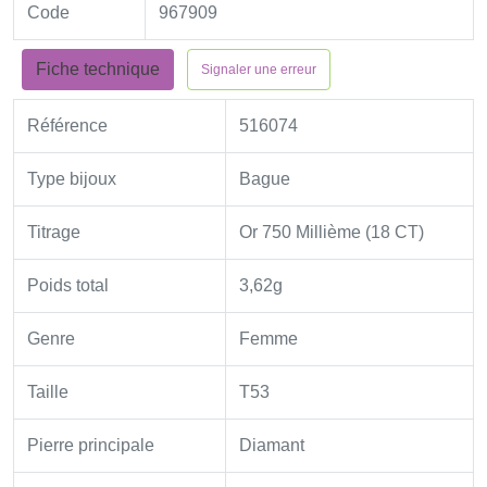
Code
967909
Fiche technique
Signaler une erreur
Référence
516074
Type bijoux
Bague
Titrage
Or 750 Millième (18 CT)
Poids total
3,62g
Genre
Femme
Taille
T53
Pierre principale
Diamant