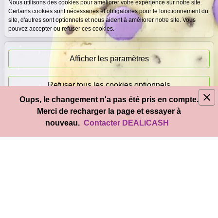
Expertise
Meilleurs prix
Nous utilisons des cookies pour améliorer votre expérience sur notre site.
gratuite
garantis
Certains cookies sont nécessaires et obligatoires pour le fonctionnement du
site, d'autres sont optionnels et nous aident à améliorer notre site. Vous
pouvez accepter ou refuser ces cookies.
Paiement
immédiat
Afficher les paramètres
Refuser tous les cookies optionnels
Oups, le changement n'a pas été pris en compte.
© 2026
DEAL
i
CASH
- Tous droits réservés
Merci de recharger la page et essayer à
Accepter tous les cookies
nouveau.
Contacter DEALiCASH