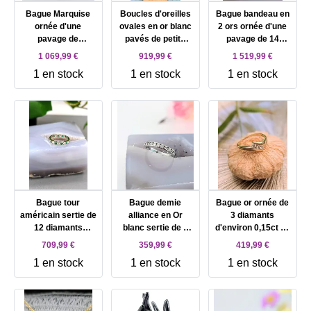
Bague Marquise
Boucles d'oreilles
Bague bandeau en
ornée d'une
ovales en or blanc
2 ors ornée d'une
pavage de
pavés de petits
pavage de 14
diamants d'environ
diamants d'environ
diamants d'environ
1 069,99 €
919,99 €
1 519,99 €
0,90ct au total Or
0,60CT au total Or
1,12ct au total Or
1 en stock
1 en stock
1 en stock
750 Millième (18
750 Millième (18
750 Millième (18
CT) 4,67g
CT) 3,9g
CT) 7,88g
Bague tour
Bague demie
Bague or ornée de
américain sertie de
alliance en Or
3 diamants
12 diamants
blanc sertie de 9
d'environ 0,15ct au
(d'environ 0,72ct
diamants brillants
total Or 750
709,99 €
359,99 €
419,99 €
au total) et 12
d'environ 0,18ct au
Millième (18 CT)
1 en stock
1 en stock
1 en stock
émeraudes Or 750
total Or 750
2,59g
Millième (18 CT)
Millième (18 CT)
2,52g
1,95g