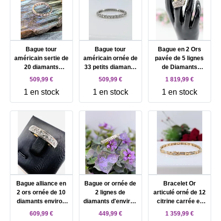
Bague tour
Bague tour
Bague en 2 Ors
américain sertie de
américain ornée de
pavée de 5 lignes
20 diamants
33 petits diamants
de Diamants
d'environ 0,80ct au
d'environ 0,66ct au
brillantés environ
509,99 €
509,99 €
1 819,99 €
total Or 750
total Or 750
1,2ct au total Or
1 en stock
1 en stock
1 en stock
Millième (18 CT)
Millième (18 CT)
750 Millième (18
2,06g
1,90g
CT) 9,91g
Bague alliance en
Bague or ornée de
Bracelet Or
2 ors ornée de 10
2 lignes de
articulé orné de 12
diamants environ
diamants d'environ
citrine carrée et
0,5ct au total Or
0,25ct au total Or
des motifs
609,99 €
449,99 €
1 359,99 €
750 Millième (18
750 Millième (18
baguette sertis de