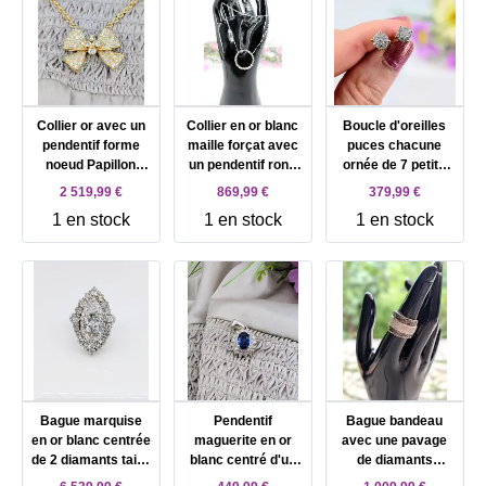
Collier or avec un
Collier en or blanc
Boucle d'oreilles
pendentif forme
maille forçat avec
puces chacune
noeud Papillon
un pendentif rond
ornée de 7 petits
pavé de 84
serti de 32
diamants d'environ
2 519,99 €
869,99 €
379,99 €
diamants d'environ
diamants d'environ
0,28ct au total Or
1 en stock
1 en stock
1 en stock
1,8ct au total Or
0,64ct au total Or
750 Millième (18
750 Millième (18
750 Millième (18
CT) 1,61g
CT) 15,58g
CT) 4,68g
Bague marquise
Pendentif
Bague bandeau
en or blanc centrée
maguerite en or
avec une pavage
de 2 diamants taille
blanc centré d'un
de diamants
ancienne d'environ
beau saphir
blancs épaulée des