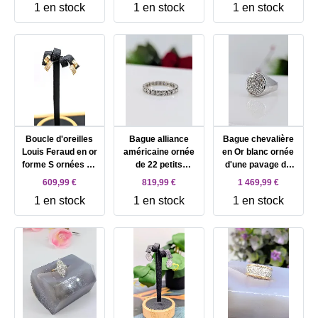
1 en stock
1 en stock
1 en stock
CT) 3,84g
CT) 2,57g
39 diamants au
total Or 750
Millième (18 CT)
11,09g
Boucle d'oreilles
Bague alliance
Bague chevalière
Louis Feraud en or
américaine ornée
en Or blanc ornée
forme S ornées de
de 22 petits
d'une pavage de
diamants d'environ
diamants d'environ
diamants d'environ
609,99 €
819,99 €
1 469,99 €
0,36ct au total Or
0,88ct au total Or
0,54ct au total Or
1 en stock
1 en stock
1 en stock
750 Millième (18
750 Millième (18
750 Millième (18
CT) 4,63g
CT) 3g
CT) 9,15g