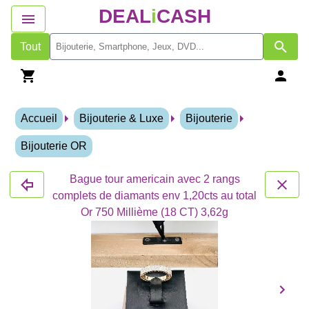
DEAL
i
CASH
Tout
Accueil
Bijouterie & Luxe
Bijouterie
Bijouterie OR
Bague tour americain avec 2 rangs
complets de diamants env 1,20cts au total
Or 750 Millième (18 CT) 3,62g