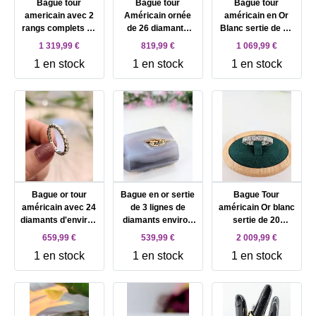
Bague tour
Bague tour
Bague tour
americain avec 2
Américain ornée
américain en Or
rangs complets de
de 26 diamants
Blanc sertie de 29
diamants env
environs 0,78ct au
Diamants Environ
1 319,99 €
819,99 €
1 069,99 €
1,20cts au total Or
total Or 750
1,16ct au total Or
1 en stock
1 en stock
1 en stock
750 Millième (18
Millième (18 CT)
750 Millième (18
CT) 3,62g
3,35g
CT) 2,01g
Bague or tour
Bague en or sertie
Bague Tour
américain avec 24
de 3 lignes de
américain Or blanc
diamants d'environ
diamants environ
sertie de 20
0,72ct au total Or
0,39ct au total Or
diamants d'environ
659,99 €
539,99 €
2 009,99 €
750 Millième (18
750 Millième (18
3,2ct au total Or
1 en stock
1 en stock
1 en stock
CT) 2,40g
CT) 3,31g
750 Millième (18
CT) 5,21g