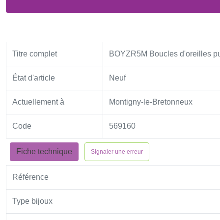
Titre complet
BOYZR5M Boucles d'oreilles pu
État d'article
Neuf
Actuellement à
Montigny-le-Bretonneux
Code
569160
Fiche technique
Signaler une erreur
Référence
Type bijoux