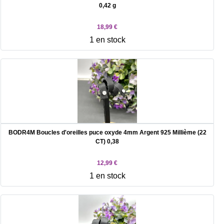
0,42 g
18,99 €
1 en stock
BODR4M Boucles d'oreilles puce oxyde 4mm Argent 925 Millième (22
CT) 0,38
12,99 €
1 en stock