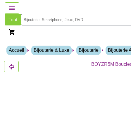
Tout
Accueil
Bijouterie & Luxe
Bijouterie
Bijouterie 
BOYZR5M Boucles d