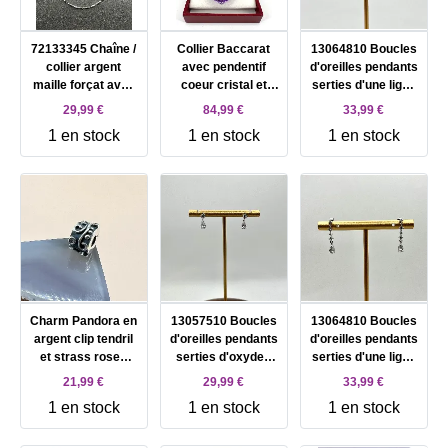
72133345 Chaîne /
Collier Baccarat
13064810 Boucles
collier argent
avec pendentif
d'oreilles pendants
maille forçat avec
coeur cristal et
serties d'une ligne
petits carrés L45
cordon violet,
d'oxydes argent
29,99 €
84,99 €
33,99 €
cm argent 925
fermoir en argent
925 Millième (22 ct)
1 en stock
1 en stock
1 en stock
Millième (22 ct)
Argent 925
1,3g Argent 925
2,39g Argent 925
Millième (22 CT)
Millième (22 CT)
Millième (22 CT)
22,54g
1,3g
2,39g
Charm Pandora en
13057510 Boucles
13064810 Boucles
argent clip tendril
d'oreilles pendants
d'oreilles pendants
et strass roses
serties d'oxydes
serties d'une ligne
Argent 925
argent 925
d'oxydes argent
21,99 €
29,99 €
33,99 €
Millième (22 CT)
Millième (22 ct)
925 Millième (22 ct)
1 en stock
1 en stock
1 en stock
2,36g
1,14g Argent 925
1,3g Argent 925
Millième (22 CT)
Millième (22 CT)
1,14g
1,3g