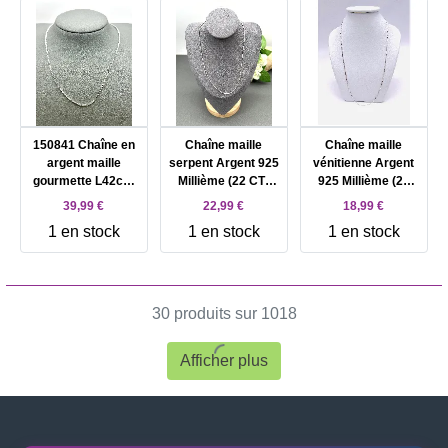
150841 Chaîne en
Chaîne maille
Chaîne maille
argent maille
serpent Argent 925
vénitienne Argent
gourmette L42cm
Millième (22 CT)
925 Millième (22
Argent 925
3,68gr
CT) 3,89g
39,99 €
22,99 €
18,99 €
Millième (22 CT)
1 en stock
1 en stock
1 en stock
3,33g
30 produits sur 1018
Afficher plus