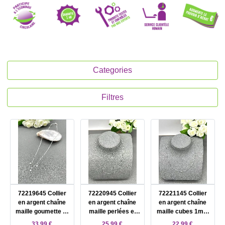
Categories
Filtres
72219645 Collier
72220945 Collier
72221145 Collier
en argent chaîne
en argent chaîne
en argent chaîne
maille goumette et
maille perlées et
maille cubes 1mm
3 coeurs pendants
cubes fantaisie
fantaisie argent
33,99 €
25,99 €
22,99 €