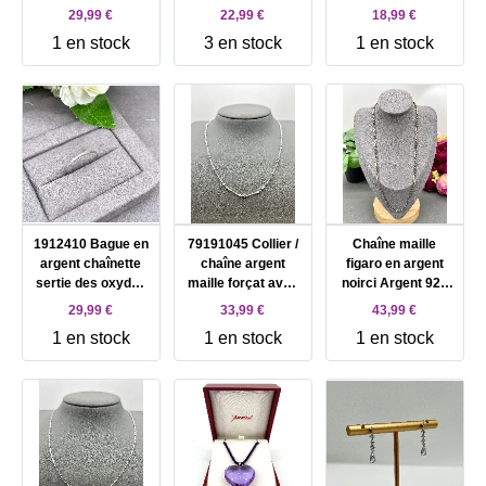
L60 cm Argent 925
L39-45 Argent 925
de perles rouges
29,99 €
22,99 €
18,99 €
Millième (22CT)
Millième (22CT)
Argent 925
1 en stock
3 en stock
1 en stock
2,86g
2,62g
Millième (22 CT)
0,72g
1912410 Bague en
79191045 Collier /
Chaîne maille
argent chaînette
chaîne argent
figaro en argent
sertie des oxydes
maille forçat avec
noirci Argent 925
Argent 925
petits ronds argent
Millième (22 CT)
29,99 €
33,99 €
43,99 €
Millième (22 CT)
925 Millième (22 ct)
10,56g
1 en stock
1 en stock
1 en stock
0,57g
3,7g Argent 925
Millième (22 CT)
3,7g