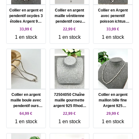
Collier en argent et
Collier en argent
Collier en Argent
pendentif oxydes 3
maille vénitienne
avec penentif
étoiles Argent 925
pendentif coeur
poisson ichtus
Millième (22 CT)
avec oxydes
oxydes Argent 925
33,99 €
22,99 €
33,99 €
2,46g
Argent 925
Millième (22 CT)
1 en stock
1 en stock
1 en stock
Millième (22 CT)
2,27g
3,81g
Collier en argent
72504050 Chaîne
Collier en argent
maille boule avec
maille gourmette
maillon bille fine
pendentif ours
argent 925 Rhodié
Argent 925
L40cm Argent 925
L50 cm Argent 925
Millième (22 CT)
64,99 €
22,99 €
29,99 €
Millième (22 CT)
Millième (22CT)
9,44g
1 en stock
1 en stock
1 en stock
19,62g
2,38g