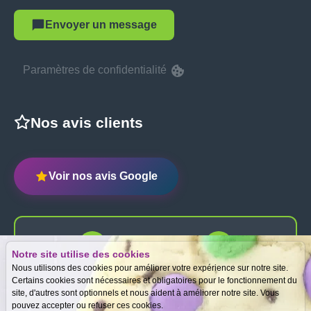
Envoyer un message
Paramètres de confidentialité
Nos avis clients
Voir nos avis Google
Notre site utilise des cookies
Expertise
Meilleurs prix
Nous utilisons des cookies pour améliorer votre expérience sur notre site.
gratuite
garantis
Certains cookies sont nécessaires et obligatoires pour le fonctionnement du
site, d'autres sont optionnels et nous aident à améliorer notre site. Vous
pouvez accepter ou refuser ces cookies.