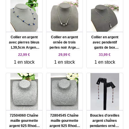
Collier en argent
Collier en argent
Collier en argent
avec pierres bleus
ornée de trois
avec pendentif
L39,5cm Argent
perles noir Argent
gants de box
925 Millième (22
925 Millième (22
L44,5cm Argent
22,99 €
29,99 €
33,99 €
CT) 3,80g
CT) 5,69g
925 Millième (22
1 en stock
1 en stock
1 en stock
CT) 4,16g
72504060 Chaîne
72804545 Chaîne
Boucles d'oreilles
maille gourmette
maille gourmette
argent chaînes
argent 925 Rhodié
argent 925 Rhodié
pendantes ornées