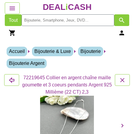
DEAL
i
CASH
Tout
Accueil
Bijouterie & Luxe
Bijouterie
Bijouterie Argent
72219645 Collier en argent chaîne maille
goumette et 3 coeurs pendants Argent 925
Millième (22 CT) 2,3