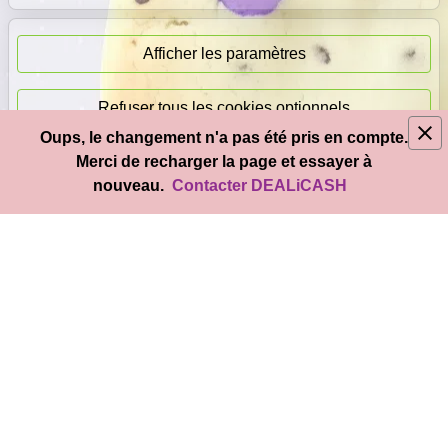
Paiement
immédiat
Afficher les paramètres
Refuser tous les cookies optionnels
Oups, le changement n'a pas été pris en compte.
© 2026
DEAL
i
CASH
- Tous droits réservés
Merci de recharger la page et essayer à
Accepter tous les cookies
nouveau.
Contacter DEALiCASH