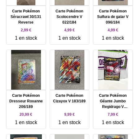
Carte Pokémon
Carte Pokémon
Carte Pokémon
Séracrawl 30/131
Scolocendre V
Sulfura de galar V
Reverse
022/184
096/184
2,99 €
4,99 €
4,99 €
1 en stock
1 en stock
1 en stock
Carte Pokémon
Carte Pokémon
Carte Pokémon
Dresseur Roxanne
Cizayox V 183/189
Géante Jumbo
206/189
Regidrago V
SWSH281
20,99 €
9,99 €
7,99 €
1 en stock
1 en stock
1 en stock