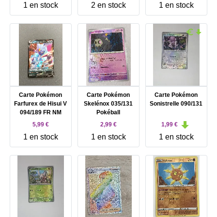
1 en stock
2 en stock
1 en stock
Carte Pokémon
Carte Pokémon
Carte Pokémon
Farfurex de Hisui V
Skelénox 035/131
Sonistrelle 090/131
094/189 FR NM
Pokéball
5,99 €
2,99 €
1,99 €
1 en stock
1 en stock
1 en stock