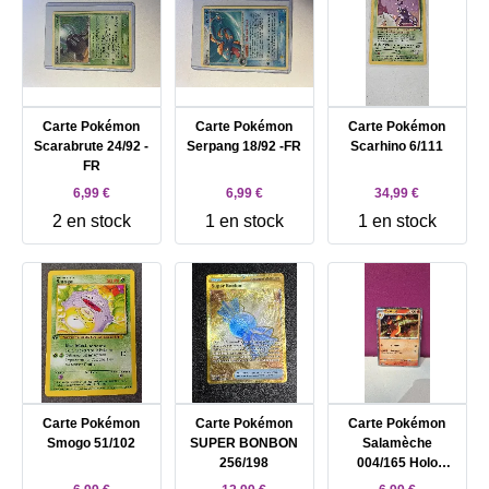
Carte Pokémon
Carte Pokémon
Carte Pokémon
Scarabrute 24/92 -
Serpang 18/92 -FR
Scarhino 6/111
FR
6,99 €
6,99 €
34,99 €
2 en stock
1 en stock
1 en stock
Carte Pokémon
Carte Pokémon
Carte Pokémon
Smogo 51/102
SUPER BONBON
Salamèche
256/198
004/165 Holo
Reptincel 005/165