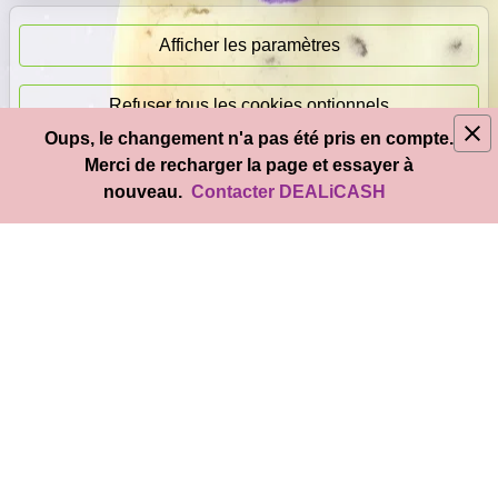
immédiat
Afficher les paramètres
Refuser tous les cookies optionnels
Oups, le changement n'a pas été pris en compte.
© 2026
DEAL
i
CASH
- Tous droits réservés
Merci de recharger la page et essayer à
Accepter tous les cookies
nouveau.
Contacter DEALiCASH