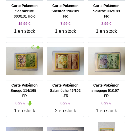
Carte Pokémon
Carte Pokémon
Carte Pokémon
Scarabrute
Shehroz 196/189
Solaroc 092/189
003/131 Holo
FR
FR
15,99 €
7,99 €
2,99 €
1 en stock
1 en stock
1 en stock
Carte Pokémon
Carte Pokémon
Carte Pokémon
Smogo 114/165 -
Salamèche 46/102
smogogo 51/107 -
FR
-FR
FR
6,99 €
6,99 €
6,99 €
1 en stock
2 en stock
1 en stock