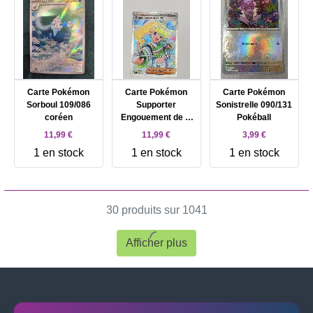
Carte Pokémon
Carte Pokémon
Carte Pokémon
Sorboul 109/086
Supporter
Sonistrelle 090/131
coréen
Engouement de la
Pokéball
MC 220/182
11,99 €
11,99 €
3,99 €
1 en stock
1 en stock
1 en stock
30 produits sur 1041
Afficher plus