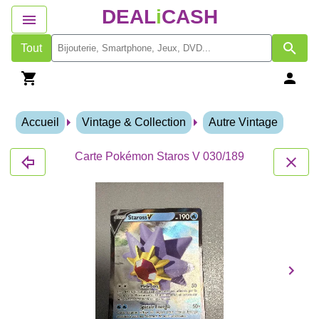
DEAL
i
CASH
Tout
Accueil
Vintage & Collection
Autre Vintage
Carte Pokémon Staros V 030/189