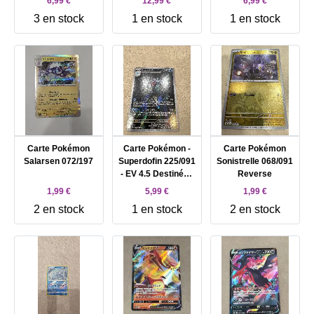
6,99 €
12,99 €
6,99 €
Holo
3 en stock
1 en stock
1 en stock
Carte Pokémon
Carte Pokémon -
Carte Pokémon
Salarsen 072/197
Superdofin 225/091
Sonistrelle 068/091
- EV 4.5 Destinées
Reverse
De Paldea Holo
1,99 €
5,99 €
1,99 €
2 en stock
1 en stock
2 en stock