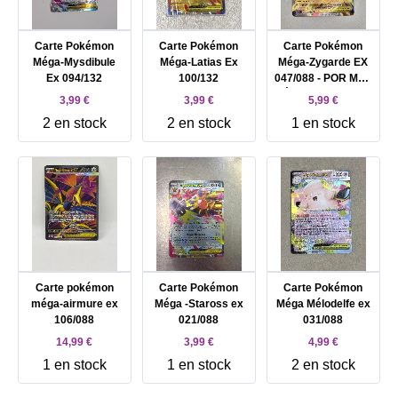
Carte Pokémon
Carte Pokémon
Carte Pokémon
Méga-Mysdibule
Méga-Latias Ex
Méga-Zygarde EX
Ex 094/132
100/132
047/088 - POR ME3
Équilibre Parfait
3,99 €
3,99 €
5,99 €
2 en stock
2 en stock
1 en stock
Carte pokémon
Carte Pokémon
Carte Pokémon
méga-airmure ex
Méga -Staross ex
Méga Mélodelfe ex
106/088
021/088
031/088
14,99 €
3,99 €
4,99 €
1 en stock
1 en stock
2 en stock