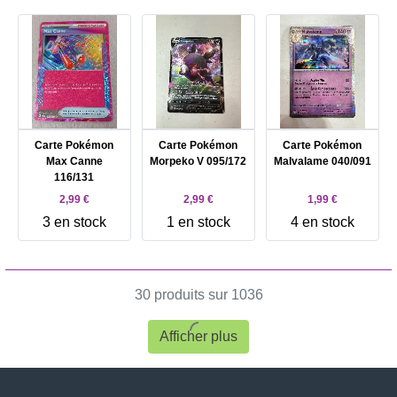
Carte Pokémon
Carte Pokémon
Carte Pokémon
Max Canne
Morpeko V 095/172
Malvalame 040/091
116/131
2,99 €
2,99 €
1,99 €
3 en stock
1 en stock
4 en stock
30 produits sur 1036
Afficher plus