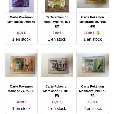
Carte Pokémon
Carte Pokémon
Carte Pokémon
Mimiqui ex 069/159
Mega-Zygarde 071
Minidraco 107/165
EX
-FR
6,99 €
2,99 €
11,99 €
1 en stock
1 en stock
1 en stock
Carte Pokémon
Carte Pokémon
Carte Pokémon
Malosse 24/75 -FR
Metalosse 11/101 -
Maskadra 39/107 -
FR
FR
34,99 €
12,99 €
11,99 €
1 en stock
1 en stock
2 en stock