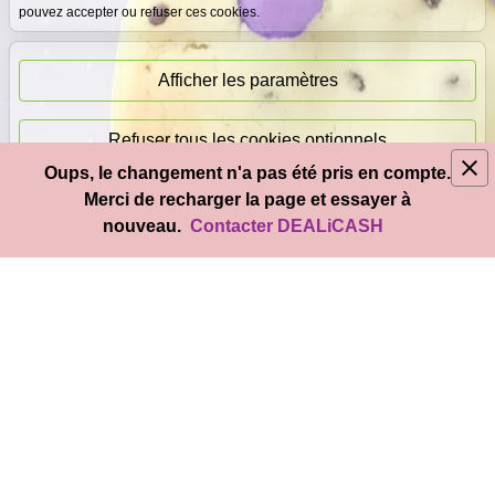
pouvez accepter ou refuser ces cookies.
Paiement
immédiat
Afficher les paramètres
Refuser tous les cookies optionnels
Oups, le changement n'a pas été pris en compte.
© 2026
DEAL
i
CASH
- Tous droits réservés
Merci de recharger la page et essayer à
Accepter tous les cookies
nouveau.
Contacter DEALiCASH