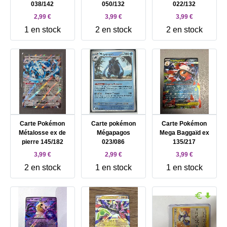
038/142
050/132
022/132
2,99 €
3,99 €
3,99 €
1 en stock
2 en stock
2 en stock
Carte Pokémon
Carte pokémon
Carte Pokémon
Métalosse ex de
Mégapagos
Mega Baggaïd ex
pierre 145/182
023/086
135/217
3,99 €
2,99 €
3,99 €
2 en stock
1 en stock
1 en stock