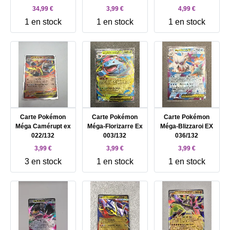
34,99 €
3,99 €
4,99 €
1 en stock
1 en stock
1 en stock
Carte Pokémon
Carte Pokémon
Carte Pokémon
Méga Camérupt ex
Méga-Florizarre Ex
Méga-Blizzaroi EX
022/132
003/132
036/132
3,99 €
3,99 €
3,99 €
3 en stock
1 en stock
1 en stock