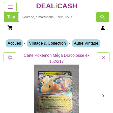
DEAL
i
CASH
Tout
Accueil
Vintage & Collection
Autre Vintage
Carte Pokémon Méga Dracolosse ex
152/217