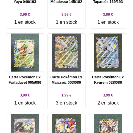
Yuyu 040/193
Métalosse 145/182
Tapatoès 169/193
3,99 €
3,99 €
3,99 €
1 en stock
1 en stock
1 en stock
Carte Pokémon Ex
Carte Pokémon Ex
Carte Pokémon Ex
Farfaduvet 005/086
Majaspic 003/086
Kyurem 028/086
3,99 €
1,99 €
3,99 €
1 en stock
3 en stock
2 en stock