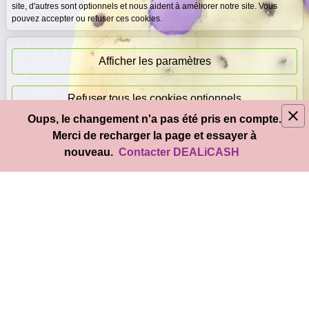
site, d'autres sont optionnels et nous aident à améliorer notre site. Vous
pouvez accepter ou refuser ces cookies.
Paiement
immédiat
Afficher les paramètres
Refuser tous les cookies optionnels
Oups, le changement n'a pas été pris en compte.
© 2026
DEAL
i
CASH
- Tous droits réservés
Merci de recharger la page et essayer à
Accepter tous les cookies
nouveau.
Contacter DEALiCASH