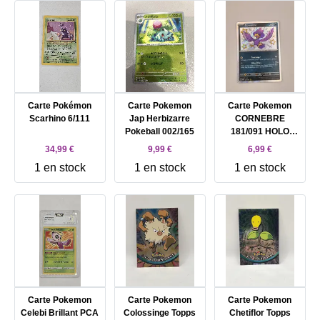
Carte Pokémon
Carte Pokemon
Carte Pokemon
Scarhino 6/111
Jap Herbizarre
CORNEBRE
Pokeball 002/165
181/091 HOLO
SHINY EV4.5
34,99 €
9,99 €
6,99 €
Destinées de
1 en stock
1 en stock
1 en stock
Paldea PAF FR
Carte Pokemon
Carte Pokemon
Carte Pokemon
Celebi Brillant PCA
Colossinge Topps
Chetiflor Topps