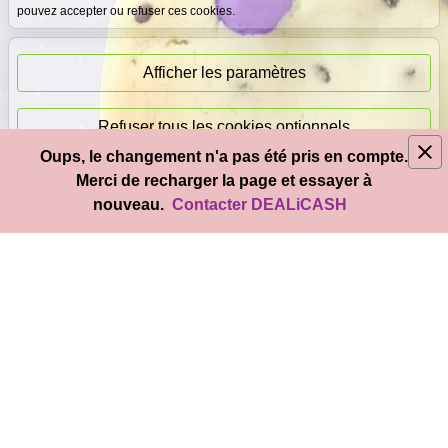
pouvez accepter ou refuser ces cookies.
Paiement
immédiat
Afficher les paramètres
Refuser tous les cookies optionnels
Oups, le changement n'a pas été pris en compte.
© 2026
DEAL
i
CASH
- Tous droits réservés
Merci de recharger la page et essayer à
Accepter tous les cookies
nouveau.
Contacter DEALiCASH