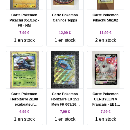
Carte Pokemon
Carte Pokemon
Carte Pokemon
Pikachu 051/162 -
Caninos Topps
Pikachu 58/102
FR - NM
7,99 €
12,99 €
11,99 €
1 en stock
1 en stock
2 en stock
Carte Pokemon
Carte Pokemon
Carte Pokemon
Herbizarre 2/108
Florizarre EX 151
CERBYLLIN V
explorateur
Mew FR 003/165
Français - EB10
obscurs FR - PL
NM
Astres radieux FR
6,99 €
7,99 €
7,99 €
- 134/189
1 en stock
1 en stock
1 en stock