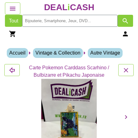
DEAL
i
CASH
Tout
Accueil
Vintage & Collection
Autre Vintage
Carte Pokemon Carddass Scarhino /
Bulbizarre et Pikachu Japonaise