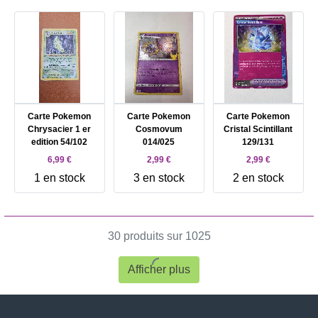
Carte Pokemon
Carte Pokemon
Carte Pokemon
Chrysacier 1 er
Cosmovum
Cristal Scintillant
edition 54/102
014/025
129/131
6,99 €
2,99 €
2,99 €
1 en stock
3 en stock
2 en stock
30 produits sur 1025
Afficher plus