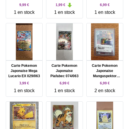
109/172
9,99 €
1,99 €
6,99 €
1 en stock
1 en stock
1 en stock
Carte Pokemon
Carte Pokemon
Carte Pokemon
Japonaise Mega
Japonaise
Japonaise
Lucario EX 029/063
Piafabec 074/063
Manguspektor
075/063
3,99 €
6,99 €
6,99 €
1 en stock
1 en stock
2 en stock