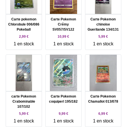
Carte pokemon
Carte Pokemon
Carte Pokemon
Chlorobule 006/086
Crémy
chinoise
Pokeball
SV057/SV122
Guerilande 134/131
2,99 €
10,99 €
5,99 €
1 en stock
1 en stock
1 en stock
carte Pokemon
Carte Pokemon
Carte Pokemon
Crabominable
coquiperl 195/182
Chamallot 013/078
107/102
5,99 €
9,99 €
6,99 €
1 en stock
1 en stock
1 en stock