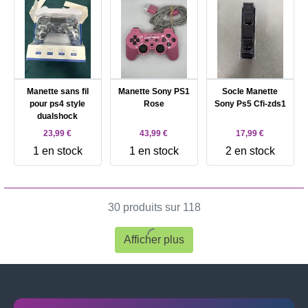
Manette sans fil
Manette Sony PS1
Socle Manette
pour ps4 style
Rose
Sony Ps5 Cfi-zds1
dualshock
23,99 €
43,99 €
17,99 €
1 en stock
1 en stock
2 en stock
30 produits sur 118
Afficher plus