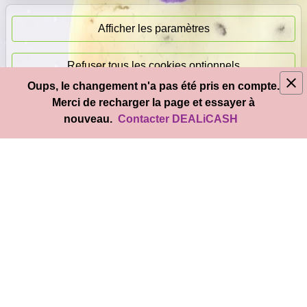
Paiement
immédiat
Afficher les paramètres
Refuser tous les cookies optionnels
Oups, le changement n'a pas été pris en compte.
© 2026
DEAL
i
CASH
- Tous droits réservés
Merci de recharger la page et essayer à
Accepter tous les cookies
nouveau.
Contacter DEALiCASH