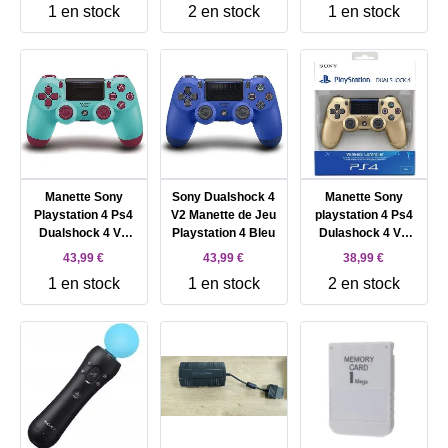
1 en stock
2 en stock
1 en stock
PlayStation 4 Pro
Manette Sony
Sony Dualshock 4
Manette Sony
Playstation 4 Ps4
V2 Manette de Jeu
playstation 4 Ps4
Dualshock 4 V2
Playstation 4 Bleu
Dulashock 4 V2
Berry Blue
Gold
43,99 €
43,99 €
38,99 €
1 en stock
1 en stock
2 en stock