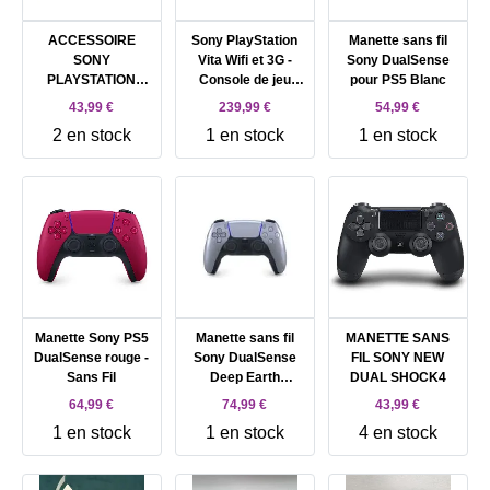
ACCESSOIRE
Sony PlayStation
Manette sans fil
SONY
Vita Wifi et 3G -
Sony DualSense
PLAYSTATION
Console de jeu
pour PS5 Blanc
CAMERA 2 VR
portable - Noir
43,99 €
239,99 €
54,99 €
cristal
2 en stock
1 en stock
1 en stock
Manette Sony PS5
Manette sans fil
MANETTE SANS
DualSense rouge -
Sony DualSense
FIL SONY NEW
Sans Fil
Deep Earth
DUAL SHOCK4
Sterling Silver pour
64,99 €
74,99 €
43,99 €
PS5
1 en stock
1 en stock
4 en stock