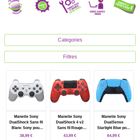
Categories
Filtres
Manette Sony
Manette Sony
Manette Sony
DualShock Sans fil
DualShock 4 v2
DualSense
Blanc Sony pour
Sans fil Rouge
Starlight Blue pour
Sony PlayStation 3
Sony pour Sony
Sony PlayStation 5
38,99 €
43,99 €
64,99 €
PlayStation 4, Sony
(Bleu)