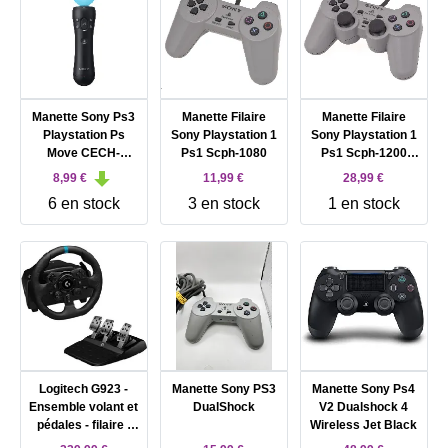
Manette Sony Ps3
Manette Filaire
Manette Filaire
Playstation Ps
Sony Playstation 1
Sony Playstation 1
Move CECH-
Ps1 Scph-1080
Ps1 Scph-1200
ZCM1E
Analogique
8,99 €
11,99 €
28,99 €
6 en stock
3 en stock
1 en stock
Logitech G923 -
Manette Sony PS3
Manette Sony Ps4
Ensemble volant et
DualShock
V2 Dualshock 4
pédales - filaire -
Wireless Jet Black
pour PC, Sony