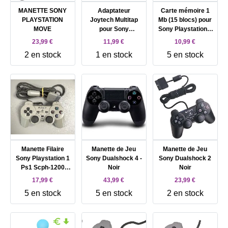
MANETTE SONY
Adaptateur
Carte mémoire 1
PLAYSTATION
Joytech Multitap
Mb (15 blocs) pour
MOVE
pour Sony
Sony Playstation 1
PlayStation 2
(PSX), PSOne,
23,99 €
11,99 €
10,99 €
Multijoueur +
compatible PS2
2 en stock
1 en stock
5 en stock
Emplacements
Mémoire
Manette Filaire
Manette de Jeu
Manette de Jeu
Sony Playstation 1
Sony Dualshock 4 -
Sony Dualshock 2
Ps1 Scph-1200
Noir
Noir
Analogique
17,99 €
43,99 €
23,99 €
5 en stock
5 en stock
2 en stock