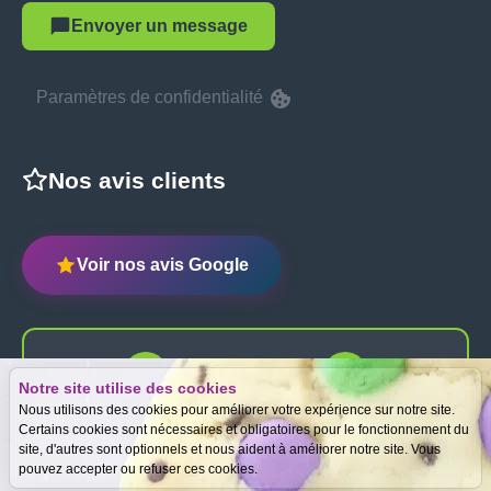
Envoyer un message
Paramètres de confidentialité
Nos avis clients
Voir nos avis Google
Notre site utilise des cookies
Expertise
Meilleurs prix
Nous utilisons des cookies pour améliorer votre expérience sur notre site.
gratuite
garantis
Certains cookies sont nécessaires et obligatoires pour le fonctionnement du
site, d'autres sont optionnels et nous aident à améliorer notre site. Vous
pouvez accepter ou refuser ces cookies.