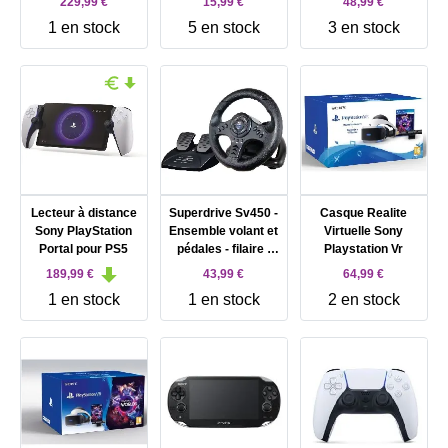
229,99 €
15,99 €
48,99 €
PlayStation 4
1 en stock
5 en stock
3 en stock
Lecteur à distance
Superdrive Sv450 -
Casque Realite
Sony PlayStation
Ensemble volant et
Virtuelle Sony
Portal pour PS5
pédales - filaire -
Playstation Vr
pour PC, Microsoft
189,99 €
43,99 €
64,99 €
Xbox One, Sony
1 en stock
1 en stock
2 en stock
PlayStation 4,
Nintendo Switch,
Microsoft Xbox
Series S, Microsoft
Xbox Series X